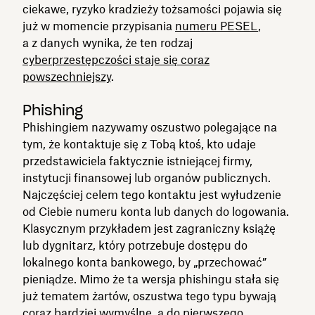
ciekawe, ryzyko kradzieży tożsamości pojawia się
już w momencie przypisania
numeru PESEL
,
a z danych wynika, że ten rodzaj
cyberprzestępczości staje się coraz
powszechniejszy
.
Phishing
Phishingiem nazywamy oszustwo polegające na
tym, że kontaktuje się z Tobą ktoś, kto udaje
przedstawiciela faktycznie istniejącej firmy,
instytucji finansowej lub organów publicznych.
Najczęściej celem tego kontaktu jest wyłudzenie
od Ciebie numeru konta lub danych do logowania.
Klasycznym przykładem jest zagraniczny książę
lub dygnitarz, który potrzebuje dostępu do
lokalnego konta bankowego, by „przechować”
pieniądze. Mimo że ta wersja phishingu stała się
już tematem żartów, oszustwa tego typu bywają
coraz bardziej wymyślne, a do pierwszego