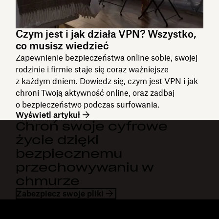
Czym jest i jak działa VPN? Wszystko,
co musisz wiedzieć
Zapewnienie bezpieczeństwa online sobie, swojej
rodzinie i firmie staje się coraz ważniejsze
z każdym dniem. Dowiedz się, czym jest VPN i jak
chroni Twoją aktywność online, oraz zadbaj
o bezpieczeństwo podczas surfowania.
Wyświetl artykuł
Chroń swoje cyfrowe
życie dzięki
bezpiecznemu
przechowywaniu w
chmurze
Zabezpiecz swoje pliki
Dropbox
Produkty
Aplikacja komputerowa
Plus