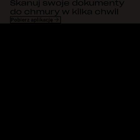
Skanuj swoje dokumenty
do chmury w kilka chwil
Pobierz aplikację
Dropbox
Produkty
Aplikacja komputerowa
Plus
Aplikacja mobilna
Professional
Integracje
Business
Funkcje
Enterprise
Rozwiązania
Dash
Bezpieczeństwo
DocSend
Wcześniejszy dostęp
Dropbox Sign
Szablony
Reclaim.ai
Bezpłatne narzędzia
Taryfy
Aktualizacje produktów
Funkcje
Pomoc techniczna
Przesyłaj duże pliki
Centrum pomocy
Wysyłanie długich filmów
Skontaktuj się z nami
Przechowywanie zdjęć w
Prywatność i warunki
chmurze
Polityka dotycząca
Bezpieczny transfer plików
wykorzystania plików