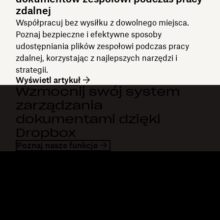
zdalnej
Współpracuj bez wysiłku z dowolnego miejsca.
Poznaj bezpieczne i efektywne sposoby
udostępniania plików zespołowi podczas pracy
zdalnej, korzystając z najlepszych narzędzi i
strategii.
Wyświetl artykuł
Wzmocnij swój system
zarządzania
dokumentami dzięki
Dropbox
Poznaj nasze funkcje
Dropbox
Produkty
Aplikacja komputerowa
Plus
Aplikacja mobilna
Professional
Integracje
Business
Funkcje
Enterprise
Rozwiązania
Dash