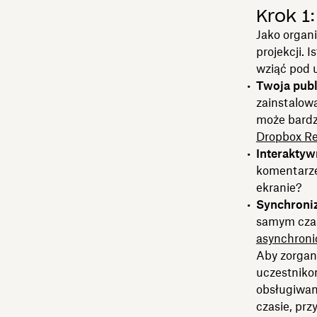
Krok 1
Jako organi
projekcji. 
wziąć pod u
Twoja publ
zainstalow
może bardzi
Dropbox Re
Interakty
komentarze
ekranie?
Synchroniz
samym czas
asynchroni
Aby zorgan
uczestniko
obsługiwan
czasie, prz