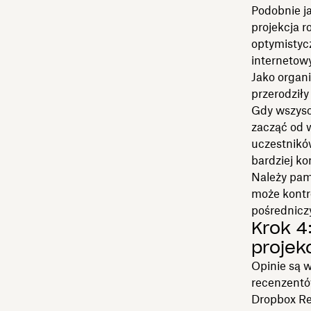
Podobnie ja
projekcja r
optymistyc
internetow
Jako organi
przerodziły
Gdy wszysc
zacząć od w
uczestnikó
bardziej ko
Należy pam
może kontr
pośredniczy
Krok 4
projekc
Opinie są 
recenzentó
Dropbox Re