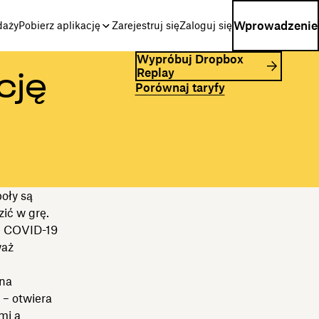
Wprowadzenie
daży
Pobierz aplikację
Zarejestruj się
Zaloguj się
Wypróbuj Dropbox
Replay
cję
Porównaj taryfy
oły są
ić w grę.
i COVID-19
waż
lna
 – otwiera
mi a