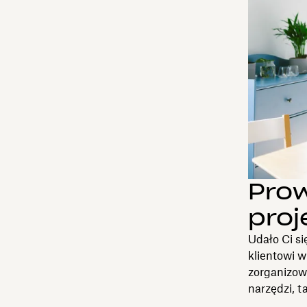
Prow
proj
Udało Ci s
klientowi w
zorganizowa
narzędzi, t