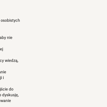
 osobistych
aby nie
ej
cy wiedzą,
anie
 i
ście do
b dyskusję,
owanie