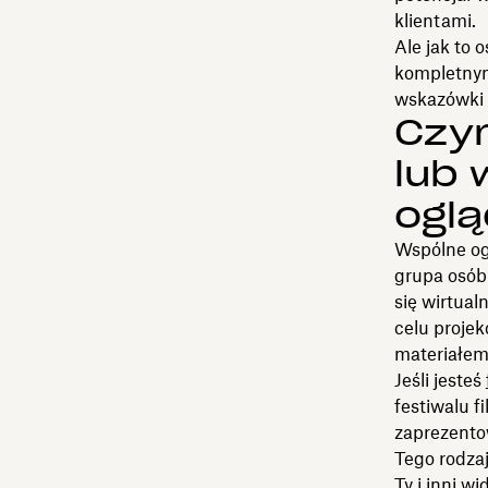
klientami.
Ale jak to 
kompletnym
wskazówki 
Czym
lub 
ogl
Wspólne ogl
grupa osób
się wirtual
celu projek
materiałem
Jeśli jesteś
festiwalu 
zaprezentow
Tego rodza
Ty i inni w