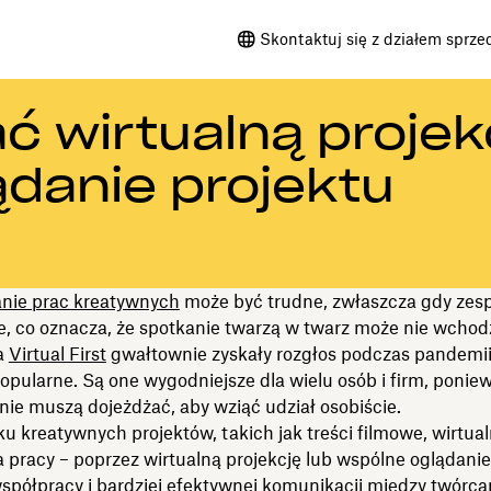
Skontaktuj się z działem sprze
ć wirtualną projek
ądanie projektu
nie prac kreatywnych
może być trudne, zwłaszcza gdy zesp
, co oznacza, że spotkanie twarzą w twarz może nie wchodz
a
Virtual First
gwałtownie zyskały rozgłos podczas pandemi
popularne. Są one wygodniejsze dla wielu osób i firm, ponie
nie muszą dojeżdżać, aby wziąć udział osobiście.
 kreatywnych projektów, takich jak treści filmowe, wirtua
 pracy – poprzez wirtualną projekcję lub wspólne oglądanie
spółpracy i bardziej efektywnej komunikacji między twórca