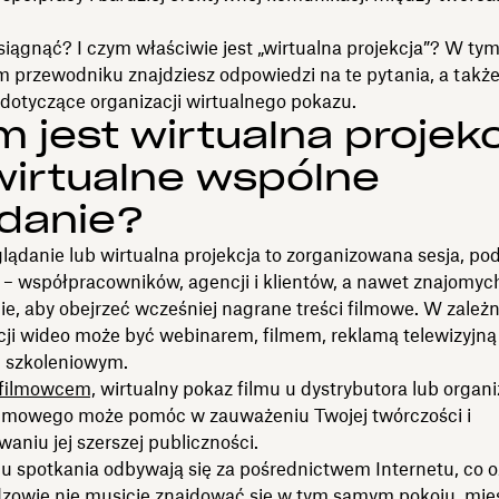
osiągnąć? I czym właściwie jest „wirtualna projekcja”? W ty
 przewodniku znajdziesz odpowiedzi na te pytania, a także
dotyczące organizacji wirtualnego pokazu.
 jest wirtualna projek
wirtualne wspólne
ądanie?
ądanie lub wirtualna projekcja to zorganizowana sesja, pod
 – współpracowników, agencji i klientów, a nawet znajomyc
nie, aby obejrzeć wcześniej nagrane treści filmowe. W zależ
cji wideo może być webinarem, filmem, reklamą telewizyjną
 szkoleniowym.
filmowcem,
wirtualny pokaz filmu u dystrybutora lub organ
filmowego może pomóc w zauważeniu Twojej twórczości i
aniu jej szerszej publiczności.
ju spotkania odbywają się za pośrednictwem Internetu, co o
idzowie nie musicie znajdować się w tym samym pokoju, mieś