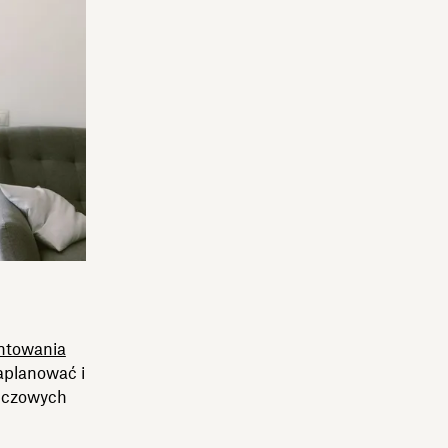
ntowania
zaplanować i
luczowych