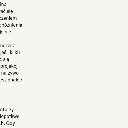
lna
ać się
ączeniem
późnienia.
je nie
 możesz
eśli kilku
 się
rojekcji.
u na żywo
esz chcieć
ntarzy
łopotliwe.
ch. Gdy