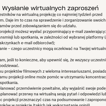
: Wysłanie wirtualnych zaproszeń
stników na wirtualną projekcję co najmniej tydzień przed
m. Daje im to czas na sprawdzenie i zorganizowanie swoich
mów przed zobowiązaniem się do udziału.
 projekcji możesz wysłać przypominający e-mail zawierający:
ansmisji lub spotkania, w zależności od wybranej platformy (
skrzynkach e-mail odbiorców!);
ie – czego uczestnicy mogą oczekiwać na Twojej wirtualn
, jeśli to konieczne, aby upewnić się, że wszyscy uczestni
spodziewać.
u projektów filmowych z wieloma interesariuszami, posiad
mu projekcji online może pomóc w utrzymaniu koncentracji
 spotkania.
lanować przemówienie powitalne, aby wyjaśnić swoje podej
aplanować przerwy na wirtualną sesję pytań i odpowiedzi lu
ec projekcji przeznaczyć czas na podsumowanie i zapropon
roków w projekcie (takich jak wykorzystanie opinii).