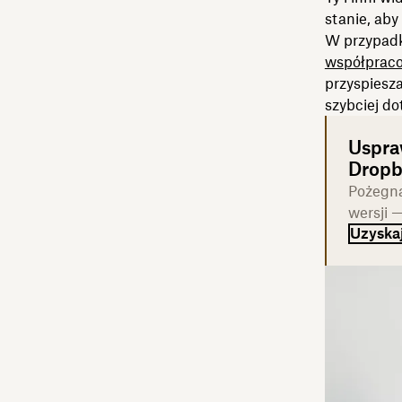
stanie, aby
W przypadk
współpracow
przyspiesz
szybciej do
Uspraw
Dropb
Pożegna
wersji —
Uzyskaj