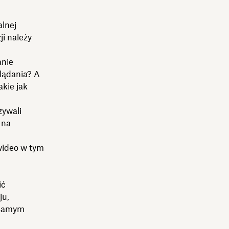
alnej
ji należy
anie
lądania? A
kie jak
zywali
 na
wideo w tym
ić
ju,
 samym