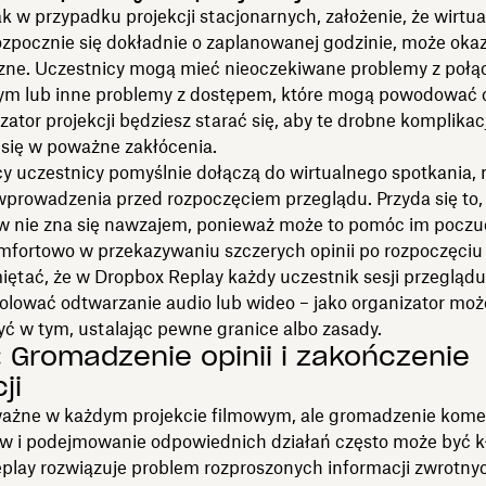
k w przypadku projekcji stacjonarnych, założenie, że wirtua
ozpocznie się dokładnie o zaplanowanej godzinie, może okaz
zne. Uczestnicy mogą mieć nieoczekiwane problemy z poł
ym lub inne problemy z dostępem, które mogą powodować o
zator projekcji będziesz starać się, aby te drobne komplikac
 się w poważne zakłócenia.
y uczestnicy pomyślnie dołączą do wirtualnego spotkania,
prowadzenia przed rozpoczęciem przeglądu. Przyda się to, j
w nie zna się nawzajem, ponieważ może to pomóc im poczuć
mfortowo w przekazywaniu szczerych opinii po rozpoczęciu p
iętać, że w Dropbox Replay każdy uczestnik sesji przegląd
olować odtwarzanie audio lub wideo – jako organizator moż
ć w tym, ustalając pewne granice albo zasady.
: Gromadzenie opinii i zakończenie
ji
ważne w każdym projekcie filmowym, ale gromadzenie kome
w i podejmowanie odpowiednich działań często może być k
play rozwiązuje problem rozproszonych informacji zwrotny