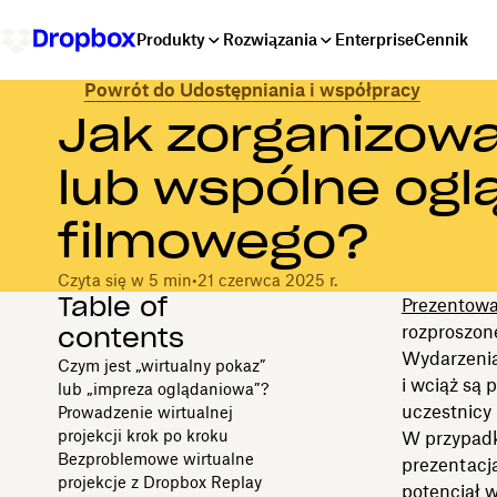
Produkty
Rozwiązania
Enterprise
Cennik
Powrót do Udostępniania i współpracy
Jak zorganizowa
lub wspólne ogl
filmowego?
Czyta się w 5 min
•
21 czerwca 2025 r.
Table of
Prezentowa
contents
rozproszone
Wydarzeni
Czym jest „wirtualny pokaz”
i wciąż są 
lub „impreza oglądaniowa”?
uczestnicy 
Prowadzenie wirtualnej
projekcji krok po kroku
W przypadku
Bezproblemowe wirtualne
prezentacja
projekcje z Dropbox Replay
potencjał w