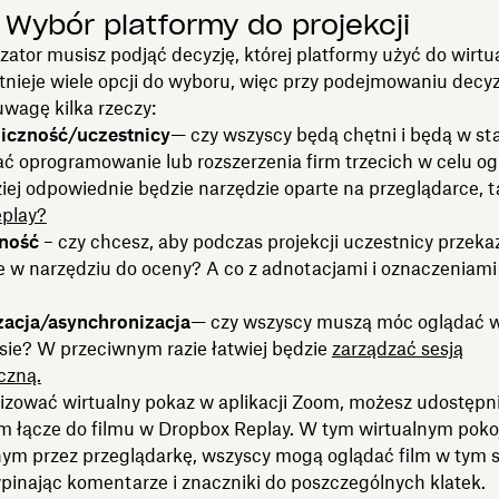
: Wybór platformy do projekcji
zator musisz podjąć decyzję, której platformy użyć do wirtu
Istnieje wiele opcji do wyboru, więc przy podejmowaniu decyz
wagę kilka rzeczy:
iczność/uczestnicy
— czy wszyscy będą chętni i będą w st
ać oprogramowanie lub rozszerzenia firm trzecich w celu og
ej odpowiednie będzie narzędzie oparte na przeglądarce, ta
play?
wność
– czy chcesz, aby podczas projekcji uczestnicy przeka
 w narzędziu do oceny? A co z adnotacjami i oznaczeniami
acja/asynchronizacja
— czy wszyscy muszą móc oglądać 
ie? W przeciwnym razie łatwiej będzie
zarządzać sesją
czną.
izować wirtualny pokaz w aplikacji Zoom, możesz udostępn
m łącze do filmu w Dropbox Replay. W tym wirtualnym poko
ym przez przeglądarkę, wszyscy mogą oglądać film w tym
ypinając komentarze i znaczniki do poszczególnych klatek.