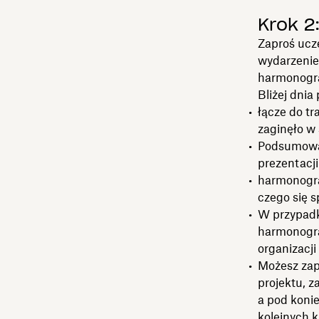
Krok 2
Zaproś ucze
wydarzenie
harmonogra
Bliżej dnia
łącze do tr
zaginęło w 
Podsumowan
prezentacji
harmonogram
czego się 
W przypadk
harmonogra
organizacji
Możesz zap
projektu, z
a pod koni
kolejnych k