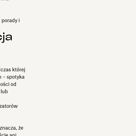
m
 porady i
cja
czas której
h – spotyka
ności od
 lub
izatorów
znacza, że
cie ani