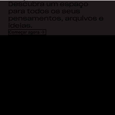
Descubra um espaço
para todos os seus
pensamentos, arquivos e
ideias.
Começar agora
Dropbox
Produtos
Aplicativo para desktop
Plus
Aplicativos móveis
Professional
Integrações
Business
Recursos
Enterprise
Soluções
Dash
Segurança
DocSend
Acesso antecipado
Dropbox Sign
Modelos
Reclaim.ai
Ferramentas gratuitas
Planos
Atualizações sobre produtos
Recursos
Atendimento
Enviar arquivos grandes
Central de ajuda
Enviar vídeos longos
Fale conosco