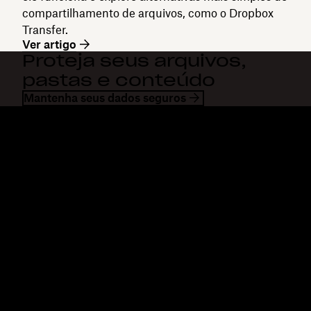
compartilhamento de arquivos, como o Dropbox
Transfer.
Ver artigo
Proteja seus arquivos,
pastas e conteúdo
Mantenha seus dados seguros
Dropbox
Produtos
Aplicativo para desktop
Plus
Aplicativos móveis
Professional
Integrações
Business
Recursos
Enterprise
Soluções
Dash
Segurança
DocSend
Acesso antecipado
Dropbox Sign
Modelos
Reclaim.ai
Ferramentas gratuitas
Planos
Atualizações sobre produtos
Recursos
Atendimento
Enviar arquivos grandes
Central de ajuda