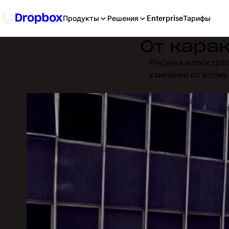
Продукты
Решения
Enterprise
Тарифы
От кара
Рисунки иллюстра
кампании по всему