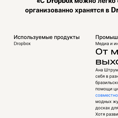
«С Dropbox можно легко
организованно хранятся в 
Используемые продукты
Промышл
Dropbox
Медиа и и
От 
вых
Ана Штрум
себя в ра
бразильск
помощи ци
совместно
модных жур
досках для
Хотя разв