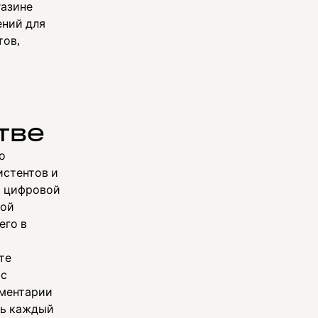
газине
ений для
тов,
тве
о
истентов и
й цифровой
кой
его в
те
с
мментарии
ть каждый