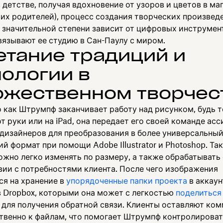
 детстве, получая вдохновение от узоров и цветов в ма
оих родителей), процесс создания творческих произвед
в значительной степени зависит от цифровых инструмен
вязывают ее студию в Сан-Паулу с миром.
етание традиций и
нологии в
ожественном творчес
 как Штрумпф заканчивает работу над рисунком, будь т
т руки или на iPad, она передает его своей команде асс
дизайнеров для преобразования в более универсальны
й формат при помощи Adobe Illustrator и Photoshop. Та
жно легко изменять по размеру, а также обрабатывать 
вии с потребностями клиента. После чего изображения
я на хранение в
упорядоченные папки проекта
в аккаун
 Dropbox, которыми она может с легкостью
поделиться
 для получения обратной связи. Клиенты оставляют ко
твенно к файлам, что помогает Штрумпф контролирова