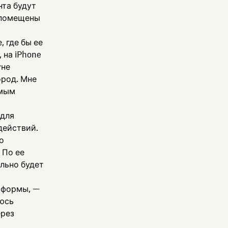
нта будут
т помещены
 где бы ее
 на iPhone
уне
ород. Мне
имым
 для
действий.
о
 По ее
ельно будет
 формы, —
аюсь
ерез