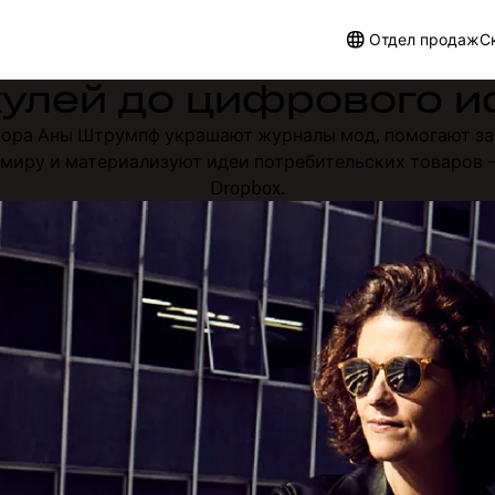
Отдел продаж
С
кулей до цифрового и
тора Аны Штрумпф украшают журналы мод, помогают за
 миру и материализуют идеи потребительских товаров —
Dropbox.