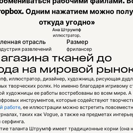
 обмениваться рабочими файлами. В
Dropbox. Одним нажатием можно пол
откуда угодно»
Ана Штрумпф
иллюстратор,
енная отрасль
Размер
ндустрия развлечений
фрилансер
магазина тканей до
ода на мировой рыно
пф, иллюстратор, дизайнер, художница, рисующая дудл
зных творческих ролях. Но именно благодаря игривому 
ой художницы ее работы востребованы во всем мире. А
фровых инструментов, которые содействуют творчест
й работе
, ее иллюстрации можно встретить повсеместн
налах, таких как Vogue, а также на предметах интерье
 серфинга.
итие таланта Штрумпф имеет традиционные корни (она 