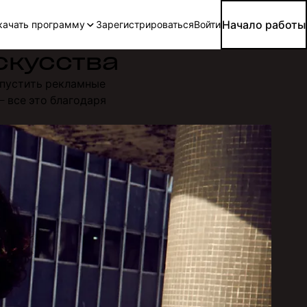
Начало работы
качать программу
Зарегистрироваться
Войти
скусства
пустить рекламные
 все это благодаря