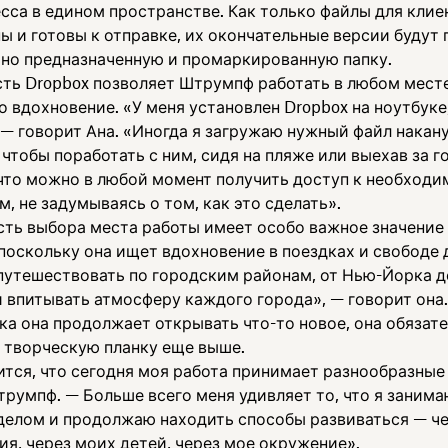
сса в едином пространстве. Как только файлы для клие
ы и готовы к отправке, их окончательные версии буду
ьно предназначенную и промаркированную папку.
ть Dropbox позволяет Штрумпф работать в любом месте,
о вдохновение. «У меня установлен Dropbox на ноутбуке,
, — говорит Ана. «Иногда я загружаю нужный файл накан
чтобы поработать с ним, сидя на пляже или выехав за г
 что можно в любой момент получить доступ к необход
, не задумываясь о том, как это сделать».
ть выбора места работы имеет особо важное значение
поскольку она ищет вдохновение в поездках и свободе 
путешествовать по городским районам, от Нью-Йорка д
 впитывать атмосферу каждого города», — говорит она.
ка она продолжает открывать что-то новое, она обязат
 творческую планку еще выше.
ится, что сегодня моя работа принимает разнообразные
трумпф. — Больше всего меня удивляет то, что я заним
елом и продолжаю находить способы развиваться — ч
я, через моих детей, через мое окружение».