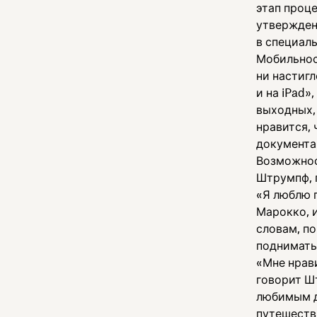
этап проце
утвержден
в специал
Мобильнос
ни настигл
и на iPad»
выходных, 
нравится,
документам
Возможнос
Штрумпф, 
«Я люблю 
Марокко, и
словам, по
поднимать
«Мне нрав
говорит Ш
любимым д
путешестви