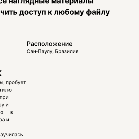
се наглядные материалы
учить доступ к любому файлу
Расположение
Сан-Паулу, Бразилия
к
ы, пробует
стилю
 при
ву и
о — в
ра и
научилась