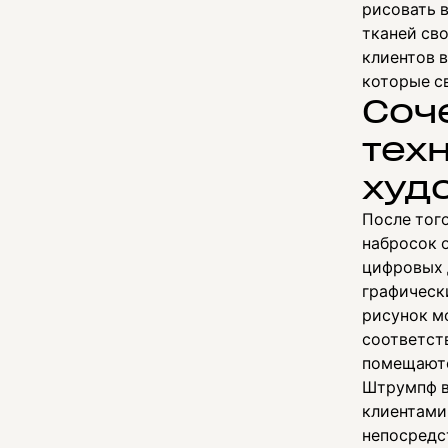
рисовать в
тканей св
клиентов 
которые с
Соч
тех
худ
После того
набросок о
цифровых 
графически
рисунок мо
соответст
помещаютс
Штрумпф в
клиентами
непосредс