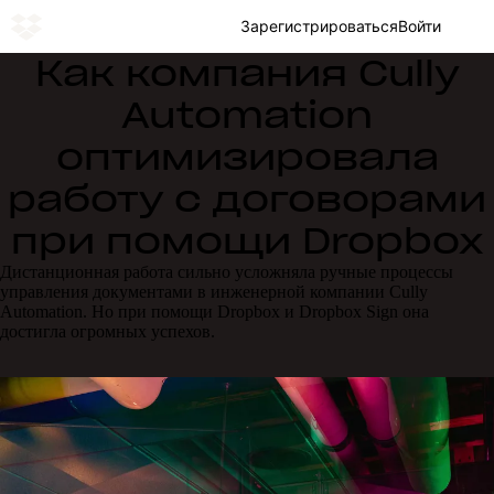
Зарегистрироваться
Войти
Как компания Cully
Automation
оптимизировала
работу с договорами
при помощи Dropbox
Дистанционная работа сильно усложняла ручные процессы
управления документами в инженерной компании Cully
Automation. Но при помощи Dropbox и Dropbox Sign она
достигла огромных успехов.