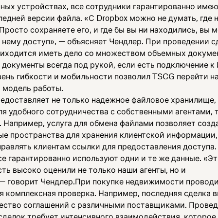
ных устройствах, все сотрудники гарантированно имею
едней версии файла. «С Dropbox можно не думать, где 
Просто сохраняете его, и где бы вы ни находились, вы 
 нему доступ», — объясняет Чендлер. При проведении с
риходится иметь дело со множеством объемных докумен
 документы всегда под рукой, если есть подключение к
вень гибкости и мобильности позволил TSCG перейти н
 модель работы.
редоставляет не только надежное файловое хранилище, 
я удобного сотрудничества с собственными агентами, т
. Например, услуга для обмена файлами позволяет созд
ые пространства для хранения клиентской информации,
правлять клиентам ссылки для предоставления доступа.
е гарантированно используют одни и те же данные. «Эт
ть высоко оценили не только наши агенты, но и
 — говорит Чендлер.При покупке недвижимости провод
я комплексная проверка. Например, последняя сделка в
ество соглашений с различными поставщиками. Прове
сделок требует интенсивного взаимодействия, которое