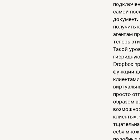
подключен
самой посл
документ. 
получить к
агентам п
теперь эти
Такой уро
гибридную
Dropbox п
функции дл
клиентами
виртуальн
просто от
образом вс
возможнос
клиенты»,
тщательна
себя множ
подобных 