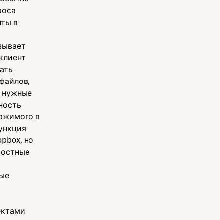
роса
нты в
зывает
 клиент
ать
файлов,
и нужные
ность
ержимого в
ункция
opbox, но
овостные
вые
ектами