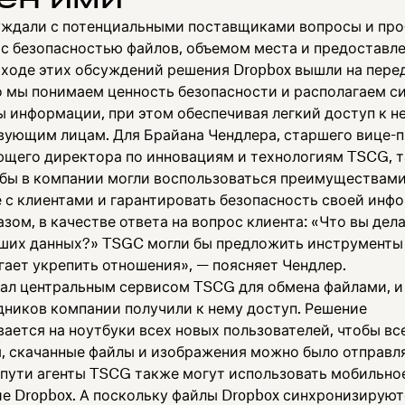
ждали с потенциальными поставщиками вопросы и про
 с безопасностью файлов, объемом места и предоставл
 ходе этих обсуждений решения Dropbox вышли на перед
о мы понимаем ценность безопасности и располагаем 
ы информации, при этом обеспечивая легкий доступ к н
вующим лицам. Для Брайана Чендлера, старшего вице-
ющего директора по инновациям и технологиям TSCG, 
обы в компании могли воспользоваться преимуществами
е с клиентами и гарантировать безопасность своей инф
зом, в качестве ответа на вопрос клиента: «Что вы дел
ших данных?» TSGC могли бы предложить инструменты 
гает укрепить отношения», — поясняет Чендлер.
тал центральным сервисом TSCG для обмена файлами, и
дников компании получили к нему доступ. Решение
ается на ноутбуки всех новых пользователей, чтобы вс
, скачанные файлы и изображения можно было отправля
В пути агенты TSCG также могут использовать мобильно
е Dropbox. А поскольку файлы Dropbox синхронизируют