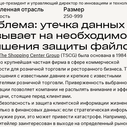
це-президент и управляющий директор по инновациям и техно
енная отрасль
Размер
ость
250-999
блема: утечка данных
зывает на необходимо
чшения защиты файл
The Shopping Center Group
(TSCG) была основана в 1984 
то крупнейшая частная фирма в сфере коммерческой
сти для розничной торговли и ресторанного бизнеса. 
ошения с известными давние и крепкие с известными
телями розничной торговли. Приверженность выбранн
ации позволяет компании не распылять внимание и эфф
дачи, стоящие перед клиентами.
безопасность и защита клиентской информации жизнен
олько в финансовых данных: если стратегическая инфор
чужие руки, это может привести катастрофе. Например,
итейлер заинтересован в выходе на определенный рыно