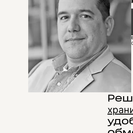
Реш
хран
удо
обм