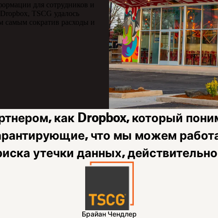
формации для сотрудников и
 Dropbox, TSCG удалось
ем самым сократив расходы и
ртнером, как Dropbox, который пони
гарантирующие, что мы можем работа
риска утечки данных, действительно
Брайан Чендлер