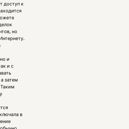
т доступ к
находится
можете
делок
тов, но
 Интернету.
а
но и
ак и с
авать
 а затем
 Таким
у
ится
ключала в
дение
 обычно