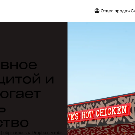
Отдел продаж
С
вное
щитой и
огает
ь
ство
) обратилось к Dropbox, чтобы