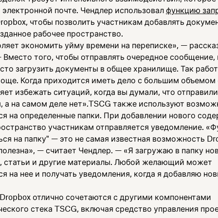
о электронной почте. Чендлер использовал
функцию зап
ropbox, чтобы позволить участникам добавлять докуме
озданное рабочее пространство.
оляет экономить уйму времени на переписке», — расска
— Вместо того, чтобы отправлять очередное сообщение,
сто загрузить документы в общее хранилище. Так работ
роще. Когда приходится иметь дело с большим объемом 
яет избежать ситуаций, когда вы думали, что отправил
, а на самом деле нет».TSCG также используют возмож
ся на определенные папки. При добавлении нового сод
ространство участникам отправляется уведомление. «Ф
ся на папку" — это не самая известная возможность Dr
полезна», — считает Чендлер. — «Я загружаю в папку н
, статьи и другие материалы. Любой желающий может
я на нее и получать уведомления, когда я добавляю но
Dropbox отлично сочетаются с другими компонентами
ческого стека TSCG, включая средство управления про