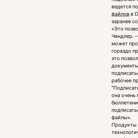
ведется п
файлов
в D
заранее с
«Это позв
Чендлер. 
может про
гораздо п
это позвол
документы
подписать
рабочее п
"Подписать
она очень 
бюллетени
подписатьс
файлы».
Продукты 
технологи