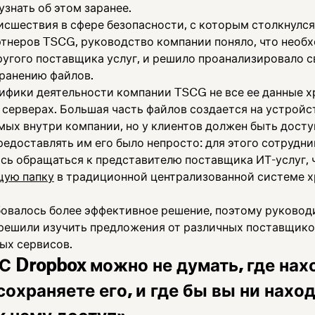
узнать об этом заранее.
исшествия в сфере безопасности, с которым столкнулся
ртнеров TSCG, руководство компании поняло, что необ
ругого поставщика услуг, и решило проанализировало с
хранению файлов.
цифики деятельности компании TSCG не все ее данные х
 серверах. Большая часть файлов создается на устройс
мых внутри компании, но у клиентов должен быть досту
редоставлять им его было непросто: для этого сотрудн
сь обращаться к представителю поставщика ИТ-услуг, 
щую папку
в традиционной централизованной системе х
овалось более эффективное решение, поэтому руковод
решили изучить предложения от различных поставщико
ых сервисов.
С Dropbox можно не думать, где нах
сохраняете его, и где бы вы ни нах