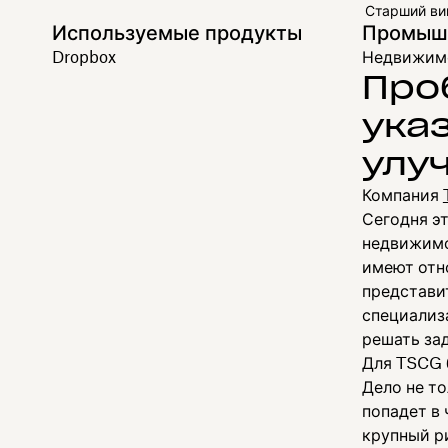
Старший ви
Используемые продукты
Промышл
Dropbox
Недвижим
Про
ука
улу
Компания
Сегодня э
недвижимо
имеют отн
представи
специализ
решать за
Для TSCG 
Дело не т
попадет в 
крупный р