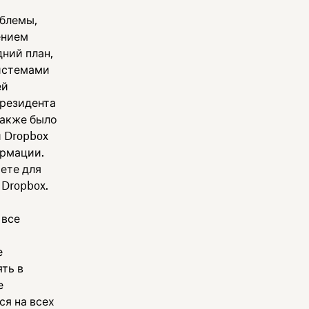
блемы,
ением
ний план,
системами
ей
президента
также было
 Dropbox
ормации.
аете для
Dropbox.
 все
е
ть в
е
ся на всех