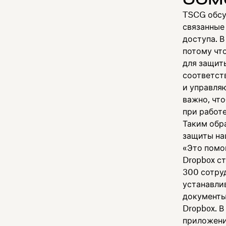
TSCG обсу
связанные
доступа. В
потому чт
для защит
соответст
и управля
важно, чт
при работ
Таким обра
защиты на
«Это помо
Dropbox с
300 сотру
устанавлив
документы
Dropbox. 
приложени