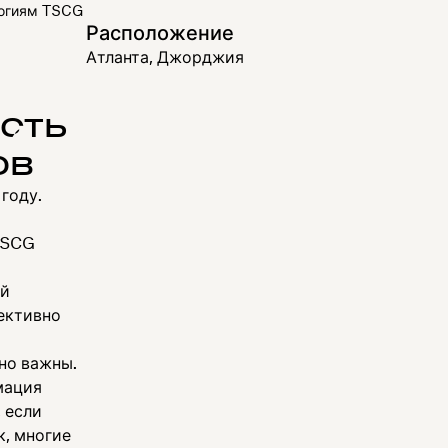
логиям TSCG
Расположение
Атланта, Джорджия
сть
ов
году.
TSCG
ой
ективно
но важны.
мация
 если
к, многие