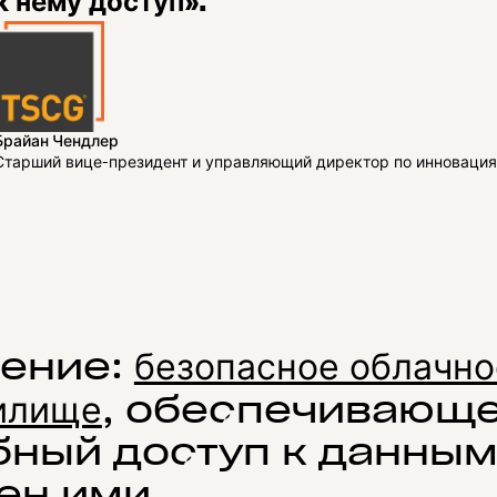
к нему доступ».
Брайан Чендлер
Старший вице-президент и управляющий директор по инноваци
ение:
безопасное облачно
илище
, обеспечивающ
бный доступ к данным
ен ими