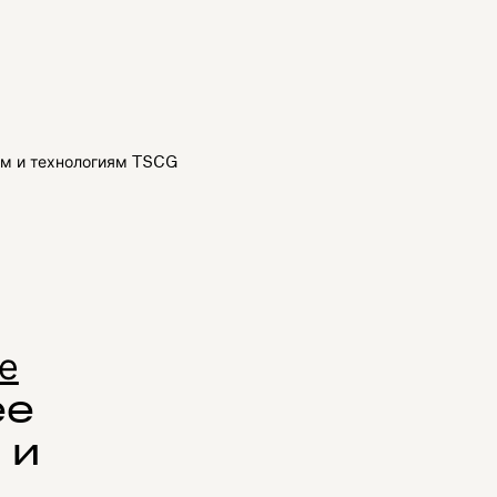
ям и технологиям TSCG
е
ее
 и