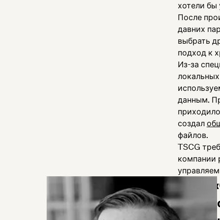
хотели бы 
После про
давних па
выбрать д
подход к 
Из-за спе
локальных
используе
данным. П
приходило
создал
об
файлов.
TSCG треб
компании 
управляем
«