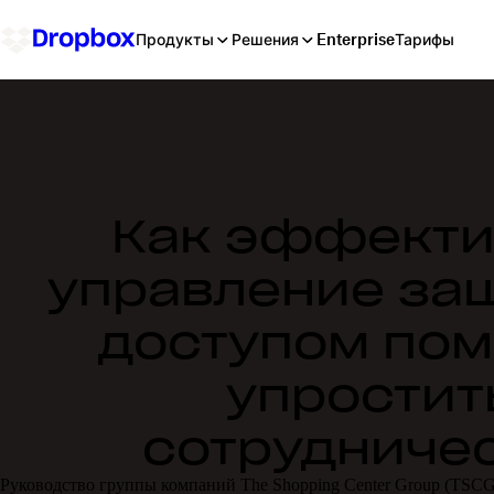
Продукты
Решения
Enterprise
Тарифы
Как эффекти
управление за
доступом пом
упростит
сотрудниче
Руководство группы компаний The Shopping Center Group (TSCG