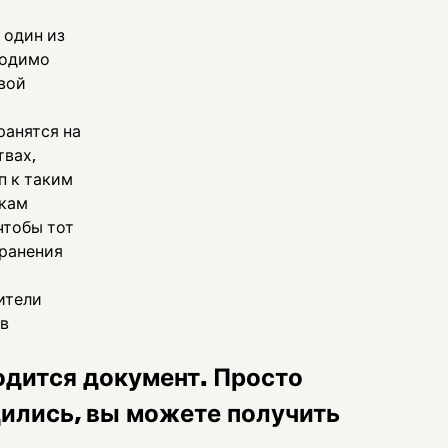
 один из
ходимо
вой
ранятся на
твах,
п к таким
икам
чтобы тот
ранения
ители
в
одится документ. Просто
одились, вы можете получить