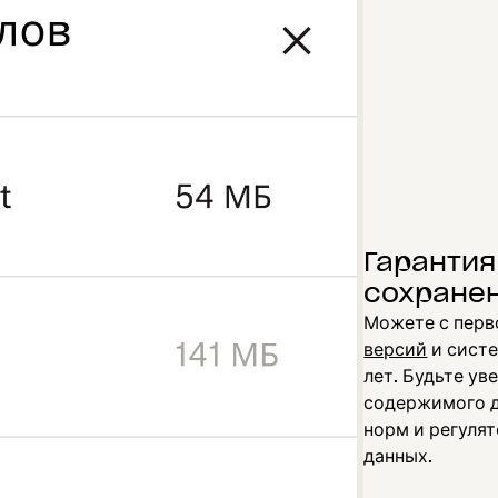
Гаранти
сохране
Можете с перв
версий
и систе
лет. Будьте ув
содержимого д
норм и регуля
данных.