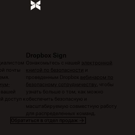
Dropbox Sign
циалистом
Ознакомьтесь с нашей
электронной
ой почты
книгой по безопасности
и
емя.
проведенным Dropbox
вебинаром по
иум-
безопасному сотрудничеству
, чтобы
 вашей
узнать больше о том, как можно
й доступ к
обеспечить безопасную и
масштабируемую совместную работу
для распределенных команд.
Обратиться в отдел продаж