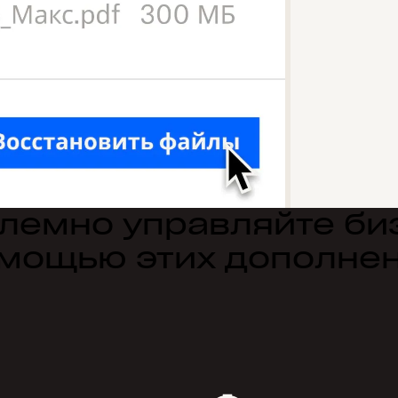
лемно управляйте би
мощью этих дополне