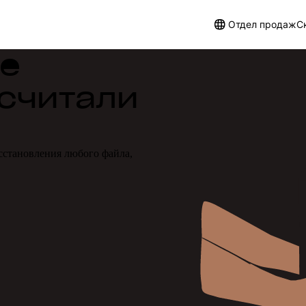
Отдел продаж
С
те
 считали
сстановления любого файла,