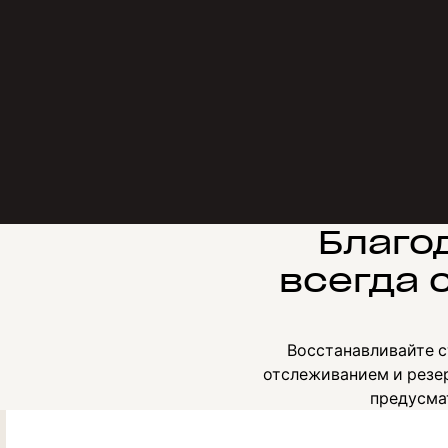
Благо
всегда 
Восстанавливайте с
отслеживанием и резер
предусма