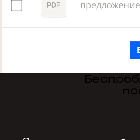
Беспроб
по