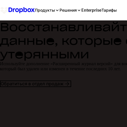
Продукты
Решения
Enterprise
Тарифы
Восстанавливай
данные, которые
утерянными
Используйте дополнение «Расширенный журнал версий» для во
который был удален или изменен в течение последних 10 лет.
Обратиться в отдел продаж