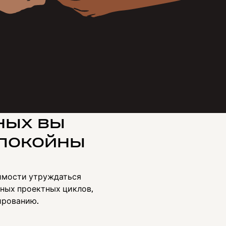
ных вы
спокойны
димости утруждаться
ьных проектных циклов,
ированию.