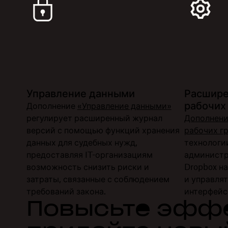
Управление данными
Расшире
рабочих 
Дополнение
«Управление данными»
регулирует расширенный журнал
Дополнени
версий с помощью функций хранения
рабочих гр
данных для судебных нужд,
технологии
предоставляя IT-организациям
администр
возможность снизить риски и
Dropbox н
затраты, связанные с соблюдением
и управля
требований закона.
интерфейс
Повысьте эффе