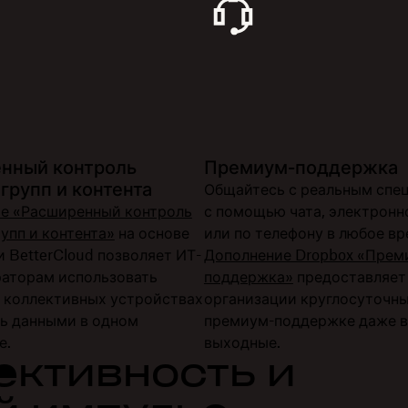
нный контроль
Премиум-поддержка
групп и контента
Общайтесь с реальным спе
е «Расширенный контроль
с помощью чата, электронн
упп и контента»
на основе
или по телефону в любое вр
 BetterCloud позволяет ИТ-
Дополнение Dropbox «Прем
аторам использовать
поддержка»
предоставляет
а коллективных устройствах
организации круглосуточны
ть данными в одном
премиум-поддержке даже в
е.
выходные.
ктивность и