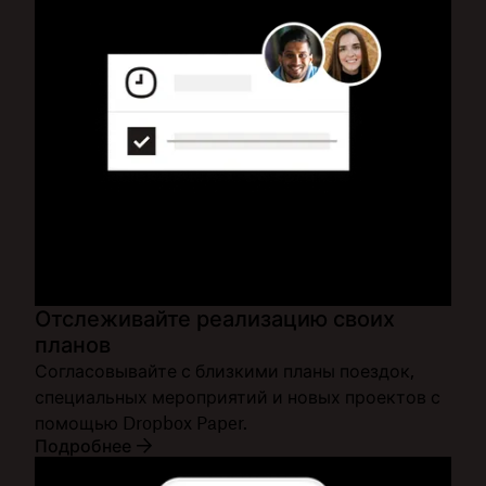
Отслеживайте реализацию своих
планов
Согласовывайте с близкими планы поездок,
специальных мероприятий и новых проектов с
помощью Dropbox Paper.
Подробнее