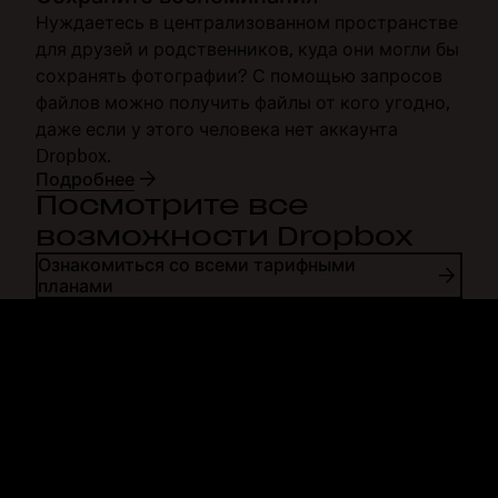
Нуждаетесь в централизованном пространстве
для друзей и родственников, куда они могли бы
сохранять фотографии? С помощью запросов
файлов можно получить файлы от кого угодно,
даже если у этого человека нет аккаунта
Dropbox.
Подробнее
Посмотрите все
возможности Dropbox
Ознакомиться со всеми тарифными
планами
Dropbox
Продукты
Программа для
Plus
компьютера
Professional
Мобильное приложение
Business
Интеграция
Enterprise
Функции
Dash
Решения
DocSend
Безопасность
Dropbox Sign