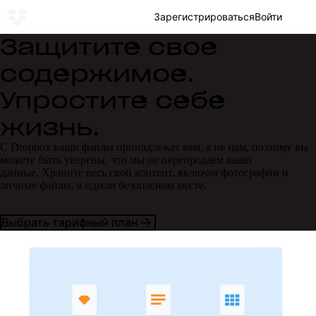
Зарегистрироваться
Войти
Защитите свое
содержимое.
Упростите себе
жизнь.
С Dropbox ваши файлы принадлежат вам, а не нам, поэтому вы
можете быть уверены, что мы не перепродаем ваши
данные. Храните весь свой контент, включая фотографии и
личные файлы, в одном безопасном месте.
Выбрать тарифный план