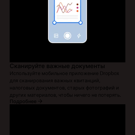
Сканируйте важные документы
Используйте мобильное приложение Dropbox
для сканирования важных квитанций,
налоговых документов, старых фотографий и
других материалов, чтобы ничего не потерять.
Подробнее