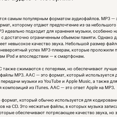
тся самым популярным форматом аудиофайлов. MP3 — 
рмат, которому отдают предпочтение из-за небольшого
P3 идеально подходит для хранения музыки, особенно н
 с достаточно ограниченным объемом памяти. Однако 
еет невысокое качество звука. Небольшой размер файл
 невероятный успех MP3-плеерам, которые проложили п
ам iPod и впоследствии — к смартфонам.
 также сжимаются с потерями, но обеспечивают лучше
м файлы MP3. AAC — это формат, который используется 
передачи музыки из YouTube и Apple Music, а также дл
 композиций из iTunes. AAC — это ответ Apple на MP3.
 формат, который обычно используется для кодирован
ов на CD. Это несжатые файлы, в которых музыка запис
которые обеспечивают потрясающее качество звука, но