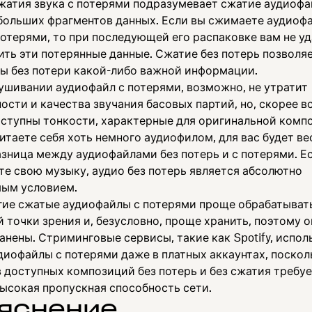
жатия звука с потерями подразумевает сжатие аудиофа
больших фрагментов данных. Если вы сжимаете аудиофа
потерями, то при последующей его распаковке вам не у
ить эти потерянные данные. Сжатие без потерь позволя
ы без потери какой-либо важной информации.
ушивании аудиофайл с потерями, возможно, не утратит
ости и качества звучания басовых партий, но, скорее вс
оступны тонкости, характерные для оригинальной комп
итаете себя хоть немного аудиофилом, для вас будет в
азница между аудиофайлами без потерь и с потерями. Е
те свою музыку, аудио без потерь является абсолютно
ым условием.
гие сжатые аудиофайлы с потерями проще обрабатыват
 точки зрения и, безусловно, проще хранить, поэтому о
нены. Стриминговые сервисы, такие как Spotify, испол
диофайлы с потерями даже в платных аккаунтах, поскол
 доступных композиций без потерь и без сжатия требу
ысокая пропускная способность сети.
яснение