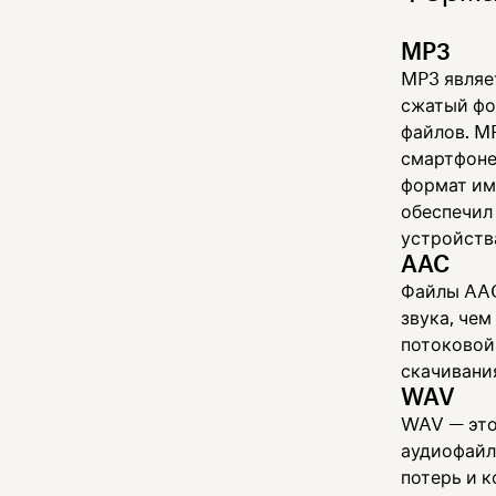
MP3
MP3 являе
сжатый фо
файлов. M
смартфоне
формат им
обеспечил
устройств
AAC
Файлы AAC
звука, че
потоковой 
скачивания
WAV
WAV — это
аудиофайл
потерь и 