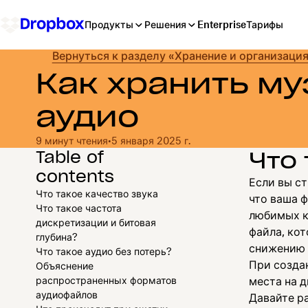
Продукты
Решения
Enterprise
Тарифы
Вернуться к разделу «Хранение и организаци
Как хранить му
аудио
9 минут чтения
•
5 января 2025 г.
Table of
Что
contents
Если вы с
Что такое качество звука
что ваша 
Что такое частота
любимых к
дискретизации и битовая
файла, кот
глубина?
снижению 
Что такое аудио без потерь?
При созда
Объяснение
распространенных форматов
места на д
аудиофайлов
Давайте р