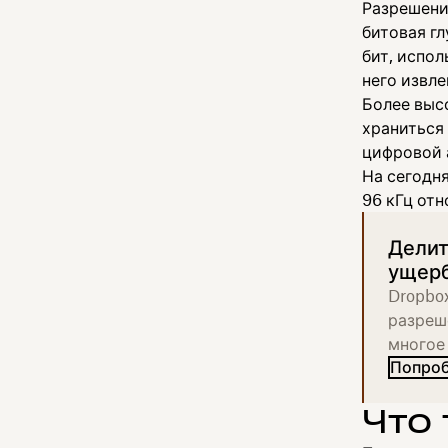
Разрешени
битовая г
бит, испол
него извле
Более выс
храниться
цифровой 
На сегодн
96 кГц отн
Делит
ущерб
Dropbox
разреш
многое 
Попроб
Что