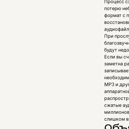
Процесс с
потерю не
формат с 
восстанов
аудиофайл
При просл
благозвучн
будут нед
Если вы сч
заметна р
записывае
необходим
MP3 и дру
аппаратной
распростра
сжатые ау
миллионов
слишком в
Объ