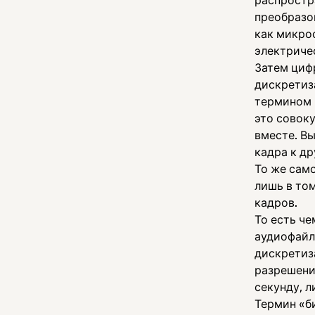
распростр
преобразо
как микро
электриче
Затем циф
дискретиз
термином 
это совок
вместе. В
кадра к др
То же сам
лишь в том
кадров.
То есть ч
аудиофайл,
дискретиза
разрешени
секунду, л
Термин «б