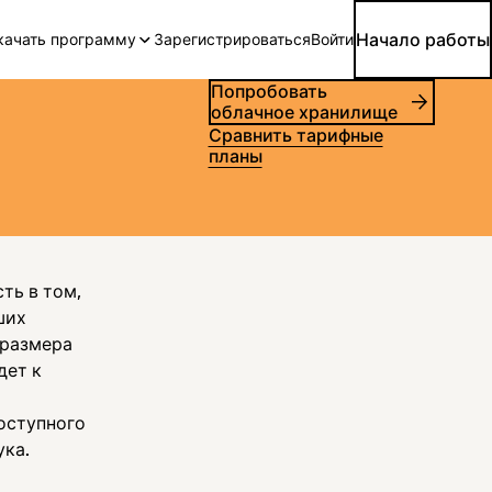
Начало работы
качать программу
Зарегистрироваться
Войти
Попробовать
облачное хранилище
Сравнить тарифные
планы
ть в том,
ших
 размера
дет к
оступного
ука.