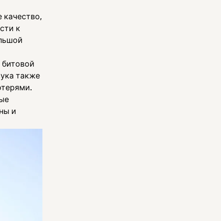
 качество,
сти к
ольшой
 битовой
вука также
отерями.
ые
ны и