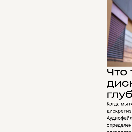
Что 
дис
глу
Когда мы 
дискретиз
Аудиофайл
определени