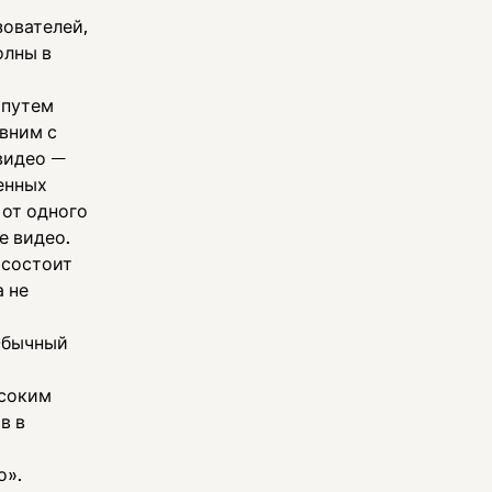
ователей,
олны в
 путем
вним с
видео —
енных
 от одного
е видео.
 состоит
а не
 Обычный
ысоким
в в
о».