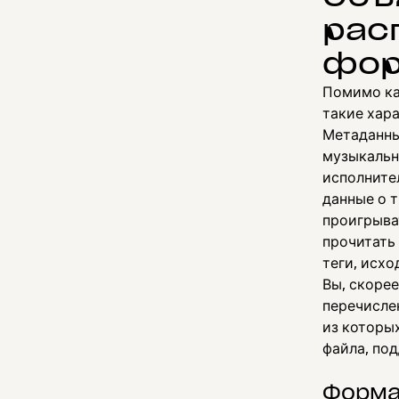
рас
фор
Помимо ка
такие хар
Метаданны
музыкальн
исполните
данные о 
проигрыва
прочитать
теги, исх
Вы, скорее
перечисле
из которы
файла, по
Форма