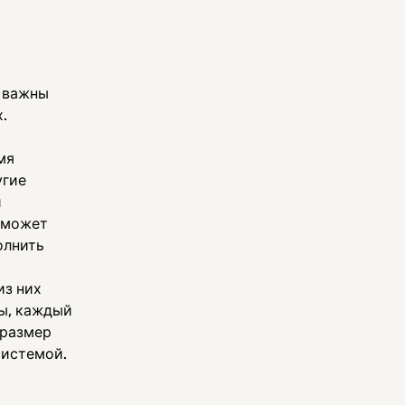
в важны
.
мя
угие
й
сможет
олнить
из них
ы, каждый
 размер
системой.