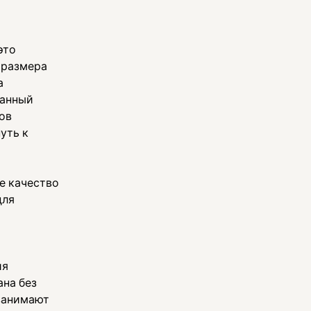
это
 размера
а
данный
ов
уть к
е качество
для
я
ия
ана без
 занимают