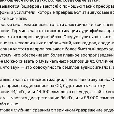
аняющиеся по воздуху. Волны, создающие звуки,
вываются (оцифровываются) с помощью таких преобраз
фоны и усилители, которые превращают эти звуковые в
ские сигналы.
ровые системы записывают эти электрические сигналы
ации. Термин «частота дискретизации аудиофайла» сра
«частота кадров видеофайла». Следует учитывать, что 
упность неподвижных изображений, или кадров, соедин
ысокая частота кадров означает более быстрый переход
угому, что обеспечивает более плавное воспроизведени
ое можно сказать о музыкальных композициях. Отличие
, что звук — это совокупность сэмплов аудиосигналов, 
ем выше частота дискретизации, тем плавнее звучание.
 например аудиозапись на CD, будет иметь частоту
ции 44,1 кГц, или 44 100 сэмплов в секунду, а файл с в
ем — частоту дискретизации 96 кГц, или 96 000 сэмпло
ибо выше.
итовая глубина» сравним с термином «разрешение виде