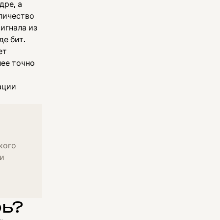
дре, а
личество
игнала из
де бит.
ет
лее точно
ации
кого
и
рь?