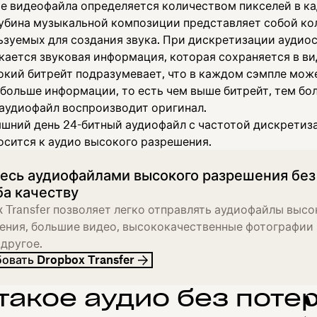
е видеофайла определяется количеством пикселей в ка
лубина музыкальной композиции представляет собой ко
ьзуемых для создания звука. При дискретизации аудиос
кается звуковая информация, которая сохраняется в ви
окий битрейт подразумевает, что в каждом сэмпле мож
 больше информации, то есть чем выше битрейт, тем бо
аудиофайл воспроизводит оригинал.
яшний день 24-битный аудиофайл с частотой дискретиз
осится к аудио высокого разрешения.
есь аудиофайлами высокого разрешения без
а качеству
 Transfer позволяет легко отправлять аудиофайлы высо
ения, большие видео, высококачественные фотографии 
другое.
овать Dropbox Transfer
 такое аудио без поте