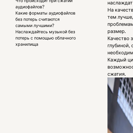
Что происходит при сжатии
наслаждат
аудиофайлов?
На качеств
Какие форматы аудиофайлов
тем лучше
без потерь считаются
проблемам
самыми лучшими?
размер.
Наслаждайтесь музыкой без
потерь с помощью облачного
Качество 
хранилища
глубиной,
необходимо
Каждый ци
возможнос
сжатия.