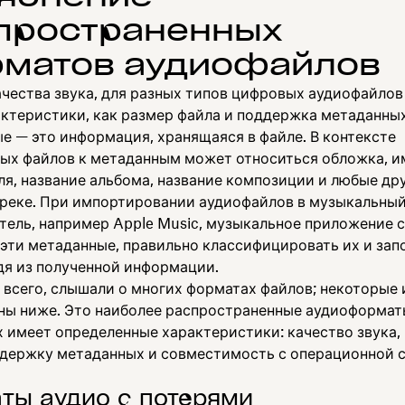
пространенных
матов аудиофайлов
чества звука, для разных типов цифровых аудиофайло
актеристики, как размер файла и поддержка метаданных
е — это информация, хранящаяся в файле. В контексте
ых файлов к метаданным может относиться обложка, и
ля, название альбома, название композиции и любые др
треке. При импортировании аудиофайлов в музыкальны
тель, например Apple Music, музыкальное приложение 
 эти метаданные, правильно классифицировать их и зап
одя из полученной информации.
 всего, слышали о многих форматах файлов; некоторые 
ны ниже. Это наиболее распространенные аудиоформат
х имеет определенные характеристики: качество звука,
ддержку метаданных и совместимость с операционной 
ты аудио с потерями