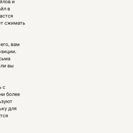
йлов и
йл в
дастся
ет сжимать
его, вам
озиции.
есьма
сли вы
ь с
ни более
ьзуют
ьку для
ется