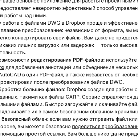
 ваше основное приложение для работы с проектными 
редоставляет невероятно эффективный способ управлен
й работы над ними.
у работа с файлами DWG в Dropbox проще и эффективне
 плавное
преобразование: независимо от формата, вы 
легко
конвертировать свои
файлы. Вам даже не придётс
Никаких лишних загрузок или задержек — только высока
тельность.
зможности редактирования PDF-файлов:
используйте
ox
для добавления аннотаций или объединения несколь
AutoCAD в один PDF-файл, а также избавьтесь от необ
орректировки после преобразования файлов DWG.
бработка больших файлов
: Dropbox создан для работы 
данных, такими как файлы САПР. Сервис справляется д
льшими файлами. Быстро загружайте и скачивайте фа
рядочивайте их в самом
безопасном облачном хранили
 безопасный
обмен: если вам нужно отправить файл кли
тороне, вы можете безопасно
поделиться преобразован
 помощью простой ссылки. Вам больше никогда не прид