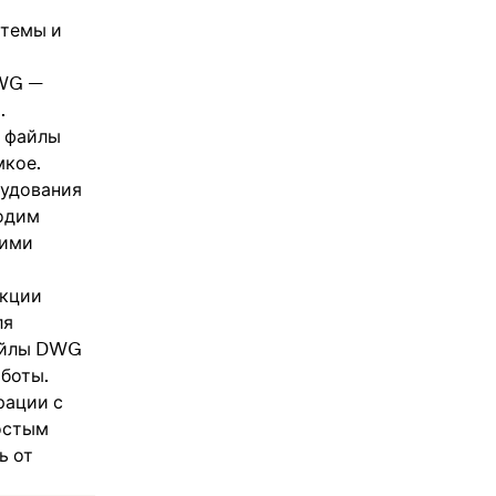
стемы и
DWG —
.
ь файлы
мкое.
рудования
ходим
ними
нкции
ля
файлы DWG
аботы.
рации с
остым
ь от