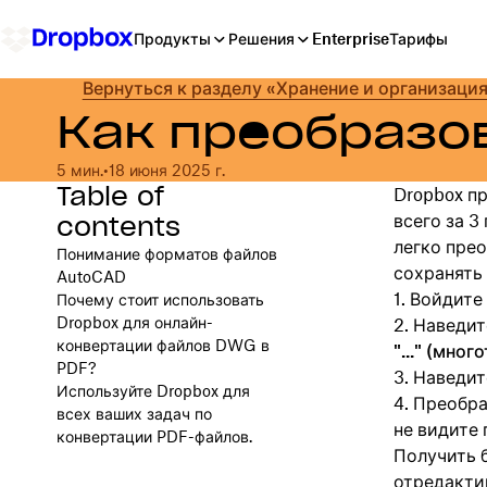
Продукты
Решения
Enterprise
Тарифы
Вернуться к разделу «Хранение и организаци
Как преобразо
5 мин.
•
18 июня 2025 г.
Table of
Dropbox п
contents
всего за 3
легко пре
Понимание форматов файлов
сохранять 
AutoCAD
Войдите 
Почему стоит использовать
Dropbox для онлайн-
Наведит
конвертации файлов DWG в
"..." (мног
PDF?
Наведит
Используйте Dropbox для
Преобраз
всех ваших задач по
не видите 
конвертации PDF-файлов.
Получить 
отредакти