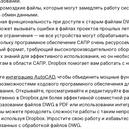
ьзовании.
громоздкие файлы, которые могут замедлять работу си
ь обмен данными.
ная функциональность при доступе к старым файлам 
ожет вызывать ошибки в файлах проектов прошлых лет
е ограничения — не все устройства могут обрабатыват
ольку программное обеспечение САПР очень ресурсое
ый формат, требующий высокопроизводительного обо
х знаний для эффективного использования, но он необ
там в области САПР. Dropbox помогает вам работать с 
йте
интеграцию AutoCAD
, чтобы объединить мощные фу
 возможностями ходового программного обеспечения д
вания. Открывайте, просматривайте и редактируйте 
твенно в Dropbox для более эффективной совместной р
разовании файлов DWG в PDF или использовании интег
вы можете преодолеть сложности работы с таким непр
используя Dropbox. Упростите свою работу и избавьтес
вязанных с обработкой файлов DWG.