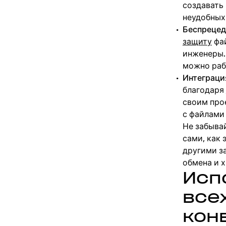
создавать
неудобных
Беспрецед
защиту
фай
инженеры.
можно раб
Интеграци
благодаря
своим про
с файлами
Не забыва
сами, как
другими з
обмена и х
Исп
все
кон