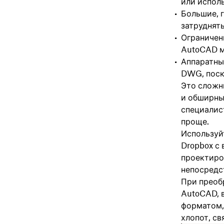
или испол
Большие, 
затруднят
Ограничен
AutoCAD м
Аппаратны
DWG, поск
Это сложн
и обширны
специалис
проще.
Использу
Dropbox с
проектиро
непосредс
При преоб
AutoCAD, 
форматом, 
хлопот, с