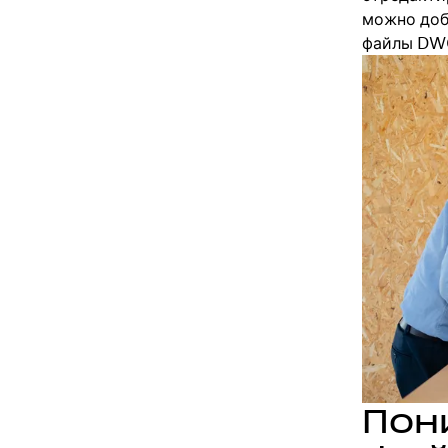
можно доба
файлы DWG
Пон