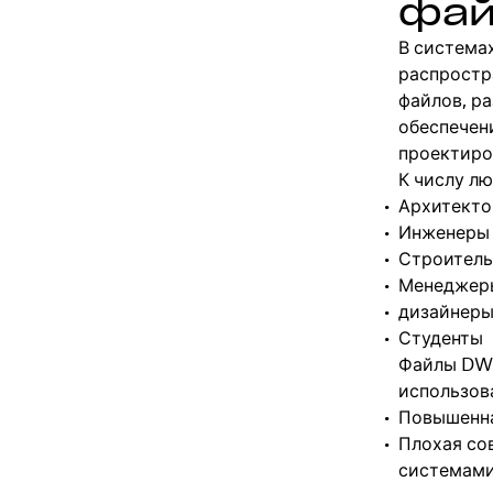
фай
В система
распростр
файлов, р
обеспечен
проектиро
К числу лю
Архитект
Инженеры
Строитель
Менеджер
дизайнеры
Студенты
Файлы DWG
использов
Повышенна
Плохая со
системами