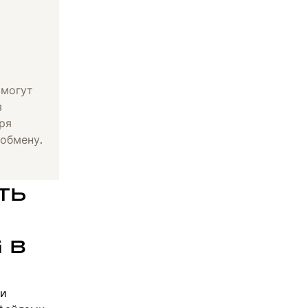
 могут
з
ря
обмену.
ть
 в
ли