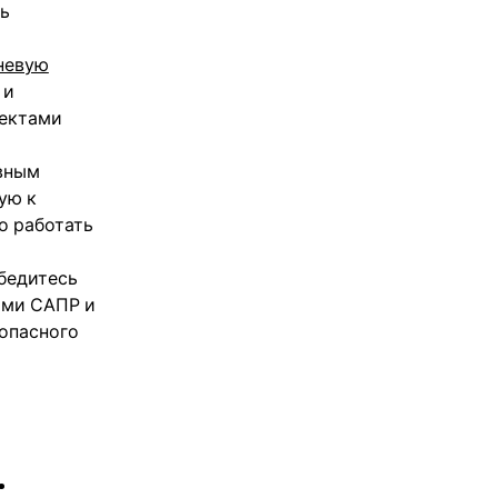
ть
невую
 и
оектами
ивным
ую к
о работать
Убедитесь
ами САПР и
зопасного
.