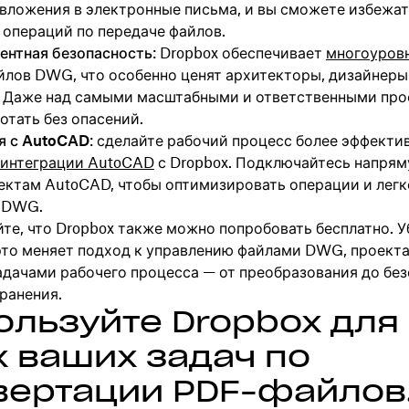
 вложения в электронные письма, и вы сможете избежа
 операций по передаче файлов.
ентная безопасность
: Dropbox обеспечивает
многоуров
лов DWG, что особенно ценят архитекторы, дизайнеры
 Даже над самыми масштабными и ответственными пр
отать без опасений.
я с AutoCAD
: сделайте рабочий процесс более эффект
интеграции AutoCAD
с Dropbox. Подключайтесь напрям
ектам AutoCAD, чтобы оптимизировать операции и легк
 DWG.
йте, что Dropbox также можно попробовать бесплатно. 
 это меняет подход к управлению файлами DWG, проект
адачами рабочего процесса — от преобразования до бе
ранения.
ользуйте Dropbox для
х ваших задач по
вертации PDF-файлов