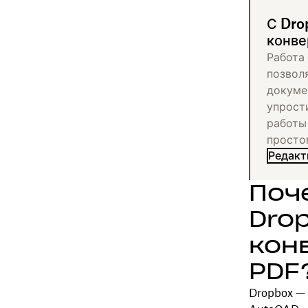
С Dro
конве
Работа 
позвол
докуме
упрост
работы
просто
Редакт
Поч
Dro
кон
PDF
Dropbox —