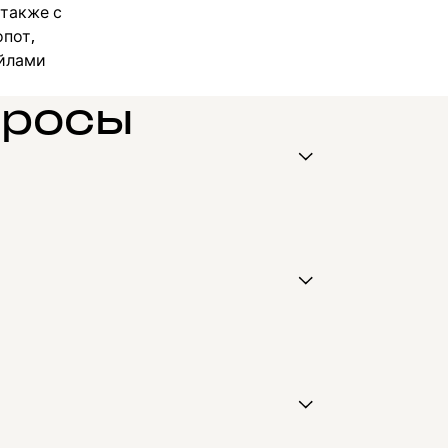
 также с
пот,
айлами
просы