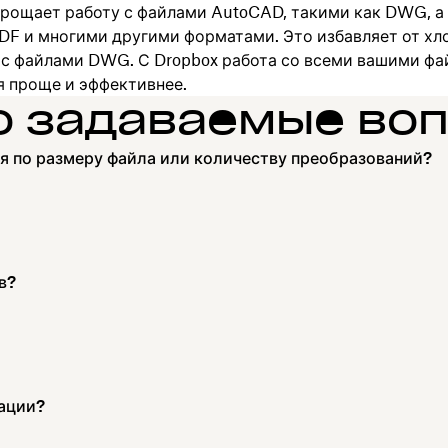
прощает работу с файлами AutoCAD, такими как DWG, а
DF и многими другими форматами. Это избавляет от хло
 с файлами DWG. С Dropbox работа со всеми вашими ф
я проще и эффективнее.
о задаваемые во
я по размеру файла или количеству преобразований?
в?
тации?