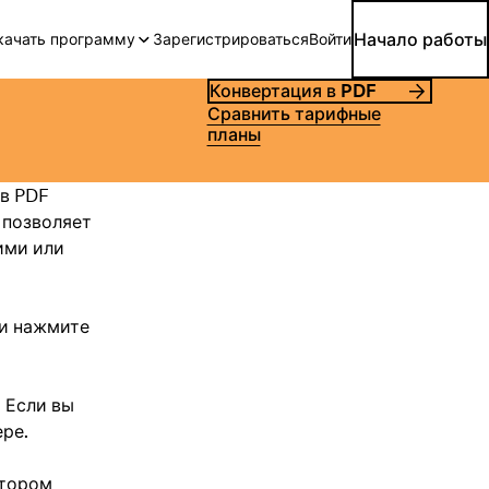
Начало работы
качать программу
Зарегистрироваться
Войти
Конвертация в PDF
Сравнить тарифные
планы
 в PDF
 позволяет
ими или
 и нажмите
. Если вы
ре.
отором