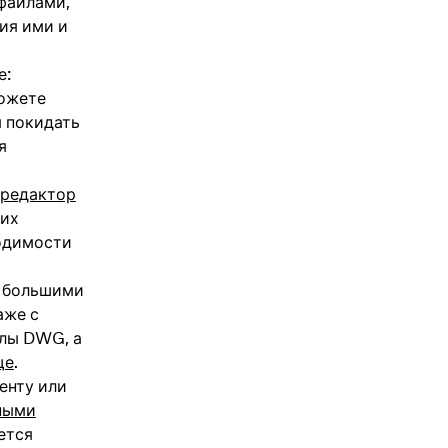
файлами,
ия ими и
е:
можете
я покидать
я
редактор
ких
ходимости
с большими
аже с
йлы DWG, а
ще
.
енту или
ными
ется