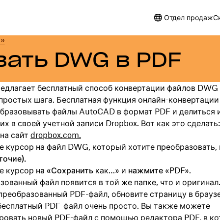
Отдел продаж
С
я»
вать DWG в PDF
редлагает бесплатный способ конвертации файлов DWG
 простых шага. Бесплатная функция онлайн-конвертации
образовывать файлы AutoCAD в формат PDF и делиться 
их в своей учетной записи Dropbox. Вот как это сделать:
на сайт
dropbox.com.
е курсор на файл DWG, который хотите преобразовать,
оточие).
е курсор
на «Сохранить
как…» и
нажмите
«PDF».
ованный файл появится в той же папке, что и оригинал
преобразованный PDF-файл, обновите страницу в браузе
бесплатный PDF-файл очень просто. Вы также можете
ровать новый PDF-файл с помощью
редактора PDF
, в к