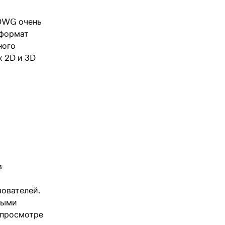
 DWG очень
 формат
ного
х 2D и 3D
в
зователей.
ными
 просмотре