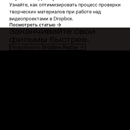
Узнайте, как оптимизировать процесс проверки
творческих материалов при работе над
видеопроектами в Dropbox.
Посмотреть статью
Заканчивайте свои
фильмы быстрее.
Попробовать Dropbox Replay
Dropbox
Продукты
Программа для
Plus
компьютера
Professional
Мобильное приложение
Business
Интеграция
Enterprise
Функции
Dash
Решения
DocSend
Безопасность
Dropbox Sign
Ранний доступ
Reclaim.ai
Шаблоны
Тарифные планы
Бесплатные инструменты
Обновления продуктов
Функции
Поддержка