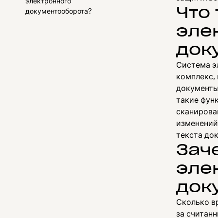
электронного
Что
документооборота?
эле
док
Система э
комплекс,
документы
такие функ
сканирова
изменений
текста до
Зач
эле
док
Сколько в
за считан