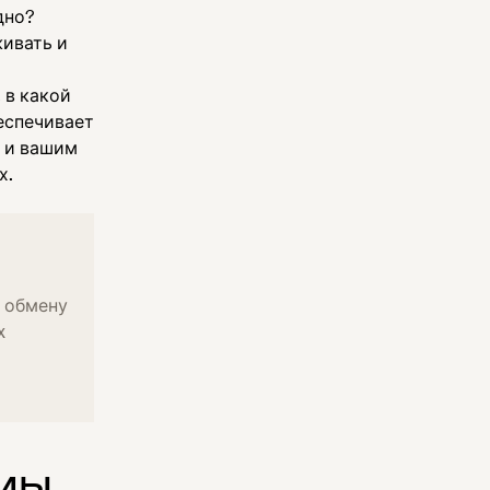
одно?
ивать и
 в какой
еспечивает
м и вашим
х.
 обмену
x
мы