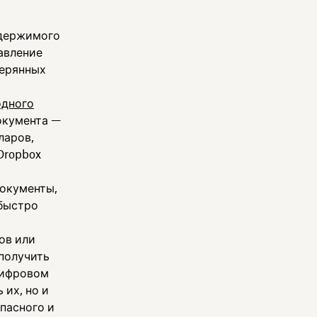
одержимого
авление
терянных
одного
окумента —
ларов,
Dropbox
документы,
быстро
ов или
 получить
цифровом
их, но и
пасного и