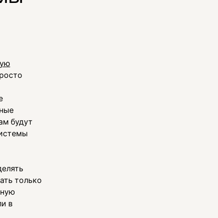
ную
просто
е
нные
ам будут
системы
делять
ать только
пную
и в