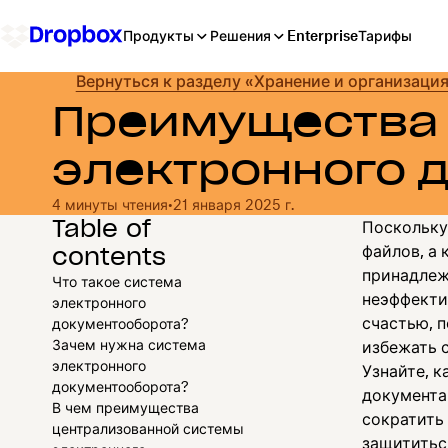
Продукты
Решения
Enterprise
Тарифы
Вернуться к разделу «Хранение и организаци
Преимущества
электронного 
4 минуты чтения
•
21 января 2025 г.
Table of
Поскольку
contents
файлов, а
принадлеж
Что такое система
неэффекти
электронного
счастью, 
документооборота?
Зачем нужна система
избежать 
электронного
Узнайте, 
документооборота?
документа
В чем преимущества
сократить
централизованной системы
защититьс