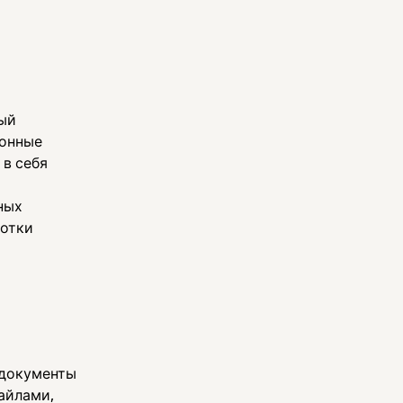
ый
ронные
 в себя
ных
ботки
 документы
айлами,