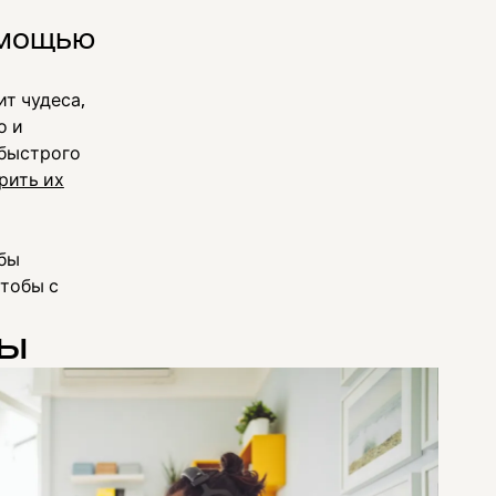
омощью
т чудеса,
о и
 быстрого
рить их
обы
чтобы с
мы