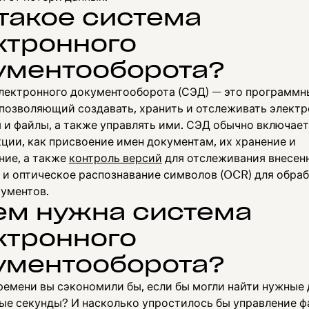
 такое система
ктронного
ументооборота?
лектронного документооборота (СЭД) — это программн
 позволяющий создавать, хранить и отслеживать элект
 и файлы, а также управлять ими. СЭД обычно включает
ции, как присвоение имен документам, их хранение и
ние, а также
контроль версий
для отслеживания внесен
 и оптическое распознавание символов (OCR) для обра
кументов.
ем нужна система
ктронного
ументооборота?
ремени вы сэкономили бы, если бы могли найти нужные
ные секунды? И насколько упростилось бы управление ф