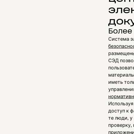
эле
док
Более
Система э
безопасно
размещены
СЭД позво
пользоват
материалы
иметь тол
управлени
нормативн
Использу
доступ к 
те люди, у
проверку, 
приложени