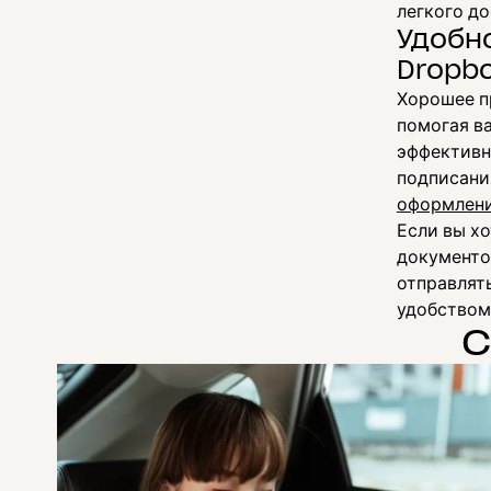
легкого до
Удобн
Dropb
Хорошее п
помогая в
эффективн
подписания
оформлени
Если вы х
документо
отправлят
удобством
С