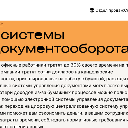
Отдел продаж
С
я»
 системы
документооборот
 офисные работники
тратят до 30%
своего времени на 
 компании тратят
сотни долларов
на канцелярские
ности, ориентированные на работу с бумагой, расходы 
вные системы управления документами могут легко выр
потери доходов из-за бумажных процессов можно полн
с помощью электронной системы управления документа
как переход на цифровую централизованную систему уп
ми поможет вам сэкономить деньги, а вашим сотрудни
 затраты времени, соблюдать нормативные требования 
я от потери данных.