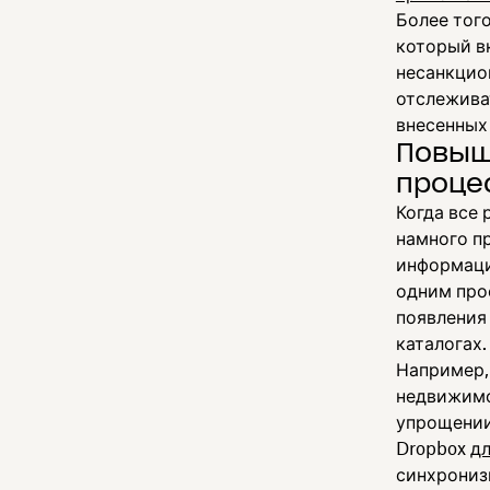
Более тог
который в
несанкцио
отслежива
внесенных 
Повыш
проце
Когда все
намного п
информаци
одним про
появления 
каталогах.
Например,
недвижимо
упрощении
Dropbox
дл
синхронизи