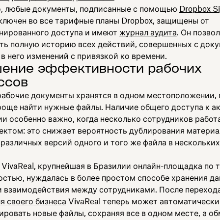
о, любые документы, подписанные с помощью
Dropbox S
ключен во все тарифные планы Dropbox, защищены от
нированного доступа и имеют
журнал аудита
. Он позво
ть полную историю всех действий, совершенных с доку
в него изменений с привязкой ко времени.
ение эффективности рабочих
ссов
 рабочие документы хранятся в одном местоположении,
роще найти нужные файлы. Наличие общего доступа к а
и особенно важно, когда несколько сотрудников работ
ектом: это снижает вероятность дублирования материа
различных версий одного и того же файла в нескольких
 VivaReal, крупнейшая в Бразилии онлайн-площадка по 
стью, нуждалась в более простом способе хранения да
 взаимодействия между сотрудниками. После перехода
я своего бизнеса
VivaReal теперь может автоматически
ровать новые файлы, сохраняя все в одном месте, а об