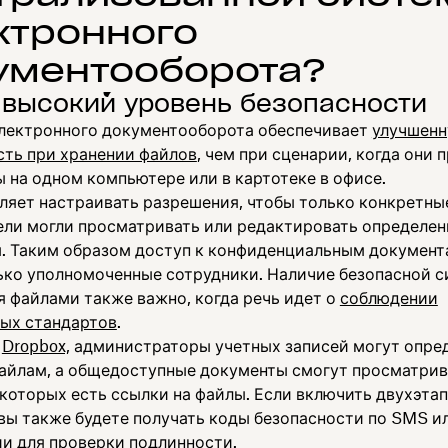
ктронного
ументооборота?
 высокий уровень безопасности
лектронного документооборота обеспечивает
улучшен
сть при хранении файлов
, чем при сценарии, когда они 
 на одном компьютере или в картотеке в офисе.
ляет настраивать разрешения, чтобы только конкретны
ели могли просматривать или редактировать определе
. Таким образом доступ к конфиденциальным документ
ько уполномоченные сотрудники. Наличие безопасной 
я файлами также важно, когда речь идет о
соблюдении
ых стандартов
.
я
Dropbox,
администраторы учетных записей могут опре
файлам, а общедоступные документы смогут просматрив
 которых есть ссылки на файлы. Если включить двухэта
вы также будете получать коды безопасности по SMS ил
и для проверки подлинности
.