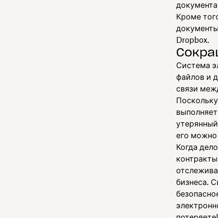
документа
Кроме тог
документы
Dropbox.
Сокра
Система э
файлов и 
связи меж
Поскольку
выполняет
утерянный 
его можно
Когда дел
контракты
отслежива
бизнеса. С
безопасно
электронн
потеряете!