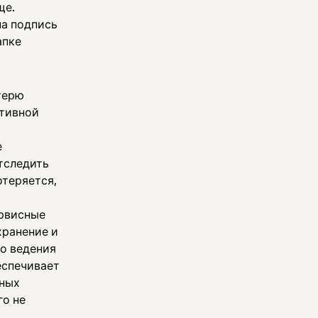
ще.
на подпись
апке
терю
ктивной
е
тследить
отеряется,
ервисные
хранение и
о ведения
еспечивает
нных
го не