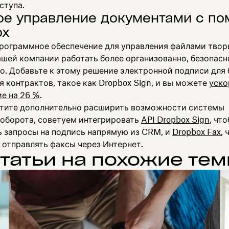
ступа.
ое управление документами с п
ox
рограммное обеспечение для управления файлами твори
ашей компании работать более организованно, безопасн
о. Добавьте к этому решение электронной подписи для
 контрактов, такое как Dropbox Sign, и вы можете
уско
е на 26 %
.
отите дополнительно расширить возможности системы
оборота, советуем интегрировать
API Dropbox Sign
, чт
ь запросы на подпись напрямую из CRM, и
Dropbox Fax
, 
 отправлять факсы через Интернет.
татьи на похожие те