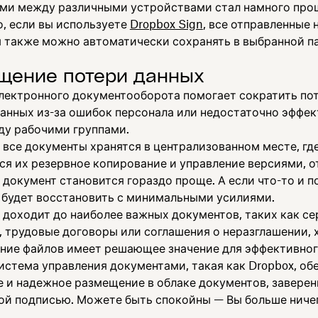
ми между различными устройствами стал намного про
о, если вы используете
Dropbox Sign
, все отправленные 
 также можно автоматически сохранять в выбранной п
щение потери данных
лектронного документооборота помогает сократить по
данных из-за ошибок персонала или недостаточно эффе
ду рабочими группами.
 все документы хранятся в централизованном месте, гд
ся их резервное копирование и управление версиями, о
документ становится гораздо проще. А если что-то и п
 будет восстановить с минимальными усилиями.
о доходит до наиболее важных документов, таких как с
, трудовые договоры или соглашения о неразглашении, 
ние файлов имеет решающее значение для эффективног
истема управления документами, такая как Dropbox, об
е и надежное размещение в облаке документов, завере
ой подписью. Можете быть спокойны — Вы больше ниче