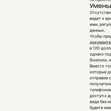
Умень
Отсутстви
ведет к в
ими, регу
данных.
Чтобы пре
документа
в 120 долл
однако по
Business, 
Вместо то
которые д
отправив с
получател
телефонов
доступ к 
виде без н
будете им