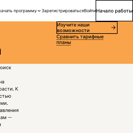
Начало работы
качать программу
Зарегистрироваться
Войти
Изучите наши
возможности
Сравнить тарифные
планы
а
поиск
на
асти. К
остью
ми.
равления
кам —
и