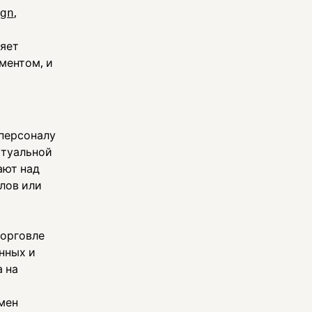
ign
,
ляет
ментом, и
 персоналу
ктуальной
ают над
лов или
торговле
нных и
 на
мен