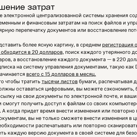
шение затрат
е электронной централизованной системы хранения с
ременным и финансовым затратам на поиск файлов и упр
лярную перепечатку документов или восстановление по
дставить более ясную картину, в среднем
регистрация 
 обходится в 20 долларов,
поиск каждого утерянного д
аров, а восстановление каждого документа — в 220 дол
дписка на систему управления документами, такую как 
начинается
всего с 15 долларов в месяц.
го чтобы тратить
тысячи листов
бумаги, распечатывая 
олжны оставаться цифровыми, вы можете сэкономить, 
сылку на свои документы по электронной почте, и ваши
и смогут получить доступ к файлам со своих компьютер
. А когда придет время внести изменения или повторно
документам, вы не только сможете внести изменения в 
еобходимости распечатывать или повторно сканировать 
еть каждую версию документа в своей системе для безо