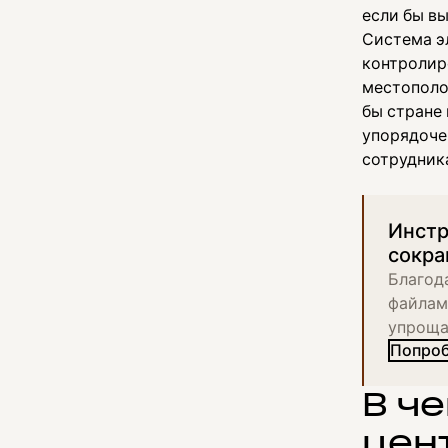
если бы вы
Система э
контролир
местополо
бы стране
упорядоче
сотрудник
Инстр
сокр
Благод
файлам
упроща
Попроб
В ч
цен