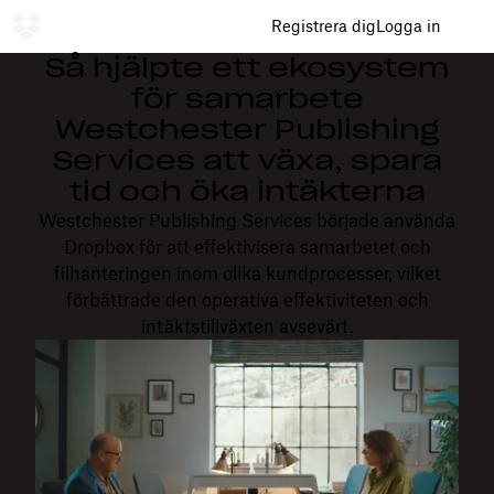
Registrera dig
Logga in
Så hjälpte ett ekosystem
för samarbete
Westchester Publishing
Services att växa, spara
tid och öka intäkterna
Westchester Publishing Services började använda
Dropbox för att effektivisera samarbetet och
filhanteringen inom olika kundprocesser, vilket
förbättrade den operativa effektiviteten och
intäktstillväxten avsevärt.