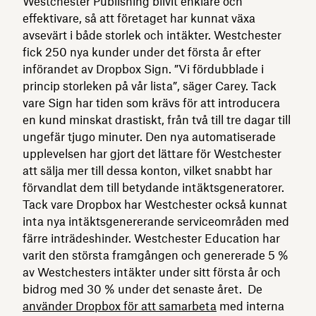
Westchester Publishing blivit enklare och
effektivare, så att företaget har kunnat växa
avsevärt i både storlek och intäkter. Westchester
fick 250 nya kunder under det första år efter
införandet av Dropbox Sign. ”Vi fördubblade i
princip storleken på vår lista”, säger Carey. Tack
vare Sign har tiden som krävs för att introducera
en kund minskat drastiskt, från två till tre dagar till
ungefär tjugo minuter. Den nya automatiserade
upplevelsen har gjort det lättare för Westchester
att sälja mer till dessa konton, vilket snabbt har
förvandlat dem till betydande intäktsgeneratorer.
Tack vare Dropbox har Westchester också kunnat
inta nya intäktsgenererande serviceområden med
färre inträdeshinder. Westchester Education har
varit den största framgången och genererade 5 %
av Westchesters intäkter under sitt första år och
bidrog med 30 % under det senaste året. De
använder Dropbox för att samarbeta
med interna