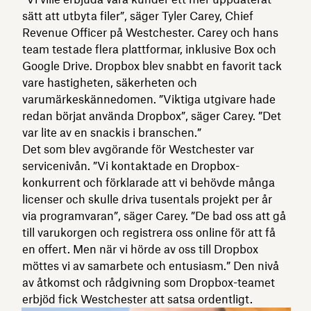
sätt att utbyta filer”, säger Tyler Carey, Chief
Revenue Officer på Westchester. Carey och hans
team testade flera plattformar, inklusive Box och
Google Drive. Dropbox blev snabbt en favorit tack
vare hastigheten, säkerheten och
varumärkeskännedomen. ”Viktiga utgivare hade
redan börjat använda Dropbox”, säger Carey. ”Det
var lite av en snackis i branschen.”
Det som blev avgörande för Westchester var
servicenivån. ”Vi kontaktade en Dropbox-
konkurrent och förklarade att vi behövde många
licenser och skulle driva tusentals projekt per år
via programvaran”, säger Carey. ”De bad oss att gå
till varukorgen och registrera oss online för att få
en offert. Men när vi hörde av oss till Dropbox
möttes vi av samarbete och entusiasm.” Den nivå
av åtkomst och rådgivning som Dropbox-teamet
erbjöd fick Westchester att satsa ordentligt.