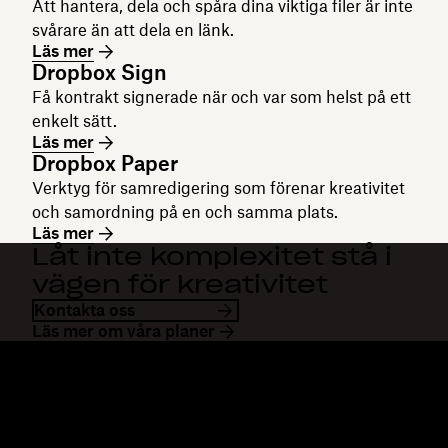
Att hantera, dela och spåra dina viktiga filer är inte
svårare än att dela en länk.
Läs mer
Dropbox Sign
Få kontrakt signerade när och var som helst på ett
enkelt sätt.
Läs mer
Dropbox Paper
Verktyg för samredigering som förenar kreativitet
och samordning på en och samma plats.
Läs mer
Låt inte komplexitet stå i
vägen för kreativitet
Kontakta oss
Läs mer om våra planer
Dropbox
Produkter
Klienten
Plus
Mobilapp
Professional
Integreringar
Business
Funktioner
Enterprise