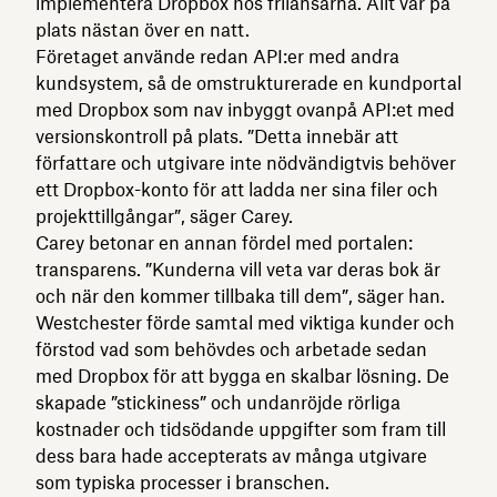
implementera Dropbox hos frilansarna. Allt var på
plats nästan över en natt.
Företaget använde redan API:er med andra
kundsystem, så de omstrukturerade en kundportal
med Dropbox som nav inbyggt ovanpå API:et med
versionskontroll på plats. ”Detta innebär att
författare och utgivare inte nödvändigtvis behöver
ett Dropbox-konto för att ladda ner sina filer och
projekttillgångar”, säger Carey.
Carey betonar en annan fördel med portalen:
transparens. ”Kunderna vill veta var deras bok är
och när den kommer tillbaka till dem”, säger han.
Westchester förde samtal med viktiga kunder och
förstod vad som behövdes och arbetade sedan
med Dropbox för att bygga en skalbar lösning. De
skapade ”stickiness” och undanröjde rörliga
kostnader och tidsödande uppgifter som fram till
dess bara hade accepterats av många utgivare
som typiska processer i branschen.