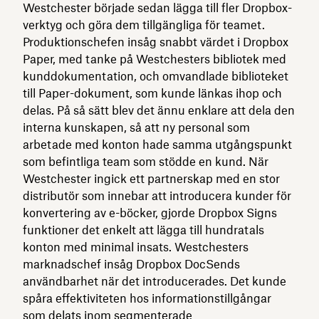
Westchester började sedan lägga till fler Dropbox-
verktyg och göra dem tillgängliga för teamet.
Produktionschefen insåg snabbt värdet i Dropbox
Paper, med tanke på Westchesters bibliotek med
kunddokumentation, och omvandlade biblioteket
till Paper-dokument, som kunde länkas ihop och
delas. På så sätt blev det ännu enklare att dela den
interna kunskapen, så att ny personal som
arbetade med konton hade samma utgångspunkt
som befintliga team som stödde en kund. När
Westchester ingick ett partnerskap med en stor
distributör som innebar att introducera kunder för
konvertering av e-böcker, gjorde Dropbox Signs
funktioner det enkelt att lägga till hundratals
konton med minimal insats. Westchesters
marknadschef insåg Dropbox DocSends
användbarhet när det introducerades. Det kunde
spåra effektiviteten hos informationstillgångar
som delats inom segmenterade