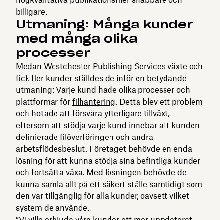
högkvalitativa publikationsfiler snabbare och
billigare.
Utmaning: Många kunder
med många olika
processer
Medan Westchester Publishing Services växte och
fick fler kunder ställdes de inför en betydande
utmaning: Varje kund hade olika processer och
plattformar för
filhantering
. Detta blev ett problem
och hotade att försvåra ytterligare tillväxt,
eftersom att stödja varje kund innebar att kunden
definierade filöverföringen och andra
arbetsflödesbeslut. Företaget behövde en enda
lösning för att kunna stödja sina befintliga kunder
och fortsätta växa. Med lösningen behövde de
kunna samla allt på ett säkert ställe samtidigt som
den var tillgänglig för alla kunder, oavsett vilket
system de använde.
”Vi ville erbjuda våra kunder ett mer uppdaterat