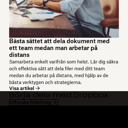
Bästa sättet att dela dokument med
ett team medan man arbetar på
distans
Samarbeta enkelt varifrån som helst. Lär dig säkra
och effektiva sätt att dela filer med ditt team
medan du arbetar på distans, med hjälp av de
bästa verktygen och strategierna.
Visa artikel
Börja dela med Dropbox
Utforska fildelning
Dropbox
Produkter
Klienten
Plus
Mobilapp
Professional