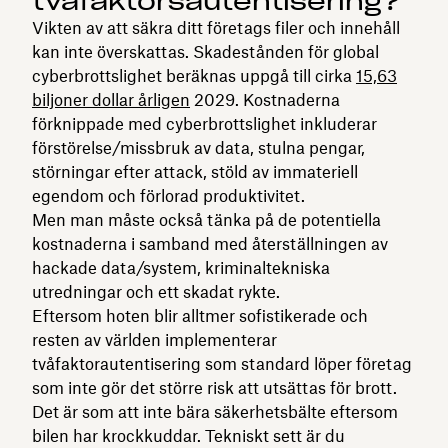
tvåfaktorsautentisering?
Vikten av att säkra ditt företags filer och innehåll
kan inte överskattas. Skadestånden för global
cyberbrottslighet beräknas uppgå till cirka
15,63
biljoner dollar årligen
2029. Kostnaderna
förknippade med cyberbrottslighet inkluderar
förstörelse/missbruk av data, stulna pengar,
störningar efter attack, stöld av immateriell
egendom och förlorad produktivitet.
Men man måste också tänka på de potentiella
kostnaderna i samband med återställningen av
hackade data/system, kriminaltekniska
utredningar och ett skadat rykte.
Eftersom hoten blir alltmer sofistikerade och
resten av världen implementerar
tvåfaktorautentisering som standard löper företag
som inte gör det större risk att utsättas för brott.
Det är som att inte bära säkerhetsbälte eftersom
bilen har krockkuddar. Tekniskt sett är du