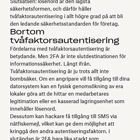
Slutsatsen: lösenord är den lägsta
säkerhetsformen, och därför håller
tvåfaktorautentisering i allt högre grad på att bli
den ledande säkerhetsstandarden för företag.
Bortom
tvåfaktorsautentisering
Fördelarna med tvåfaktorsautentisering är
betydande. Men 2FA är inte slutdestinationen för
informationssäkerhet. Långt ifrån.
Tvåfaktorsautentisering är ju trots allt inte
bombsäker. Om en angripare vill få tillgång till dina
datorsystem kan en fysisk genomsökning av era
lokaler göra att de hittar en medarbetares
legitimation eller en kasserad lagringsenhet som
innehåller lösenord.
Dessutom kan hackare få tillgång till SMS via
nätfiskemejl, vilket kan ge dem möjlighet att
kringgå den andra autentiseringsfaktorn. I
slutändan är 2FA bara lika starkt som