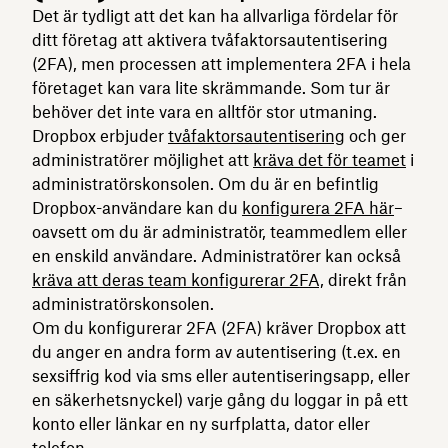
Det är tydligt att det kan ha allvarliga fördelar för
ditt företag att aktivera tvåfaktorsautentisering
(2FA), men processen att implementera 2FA i hela
företaget kan vara lite skrämmande. Som tur är
behöver det inte vara en alltför stor utmaning.
Dropbox erbjuder
tvåfaktorsautentisering
och ger
administratörer möjlighet att
kräva det för teamet
i
administratörskonsolen. Om du är en befintlig
Dropbox-användare kan du
konfigurera 2FA här
–
oavsett om du är administratör, teammedlem eller
en enskild användare. Administratörer kan också
kräva att deras team konfigurerar 2FA,
direkt från
administratörskonsolen.
Om du konfigurerar 2FA (2FA) kräver Dropbox att
du anger en andra form av autentisering (t.ex. en
sexsiffrig kod via sms eller autentiseringsapp, eller
en säkerhetsnyckel) varje gång du loggar in på ett
konto eller länkar en ny surfplatta, dator eller
telefon.