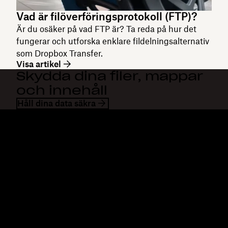
Vad är filöverföringsprotokoll (FTP)?
Är du osäker på vad FTP är? Ta reda på hur det
fungerar och utforska enklare fildelningsalternativ
som Dropbox Transfer.
Visa artikel
Skydda dina filer, mappar
och innehåll
Håll dina data säkra
Dropbox
Produkter
Klienten
Plus
Mobilapp
Professional
Integreringar
Business
Funktioner
Enterprise
Lösningar
Dash
Säkerhet
DocSend
Tidig åtkomst
Dropbox Sign
Mallar
Reclaim.ai
Kostnadsfria verktyg
Planer
Produktuppdateringar