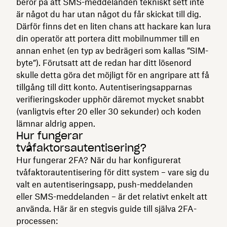
beror på att SMS-meddelanden tekniskt sett inte
är något du har utan något du får skickat till dig.
Därför finns det en liten chans att hackare kan lura
din operatör att portera ditt mobilnummer till en
annan enhet (en typ av bedrägeri som kallas ”SIM-
byte”). Förutsatt att de redan har ditt lösenord
skulle detta göra det möjligt för en angripare att få
tillgång till ditt konto. Autentiseringsapparnas
verifieringskoder upphör däremot mycket snabbt
(vanligtvis efter 20 eller 30 sekunder) och koden
lämnar aldrig appen.
Hur fungerar
tvåfaktorsautentisering?
Hur fungerar 2FA? När du har konfigurerat
tvåfaktorautentisering för ditt system – vare sig du
valt en autentiseringsapp, push-meddelanden
eller SMS-meddelanden – är det relativt enkelt att
använda. Här är en stegvis guide till själva 2FA-
processen: