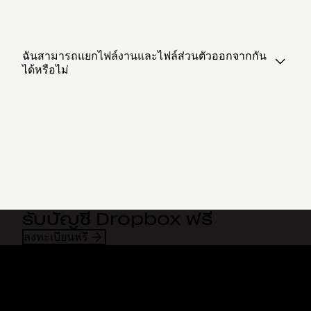
ฉันสามารถแยกไฟล์งานและไฟล์ส่วนตัวออกจากกัน
ได้หรือไม่
รับบัญชี Dropbox ฟรี
ลงทะเบียนฟรี
Dropbox
ผลิตภัณฑ์
แอปเดสก์ท็อป
Plus
แอปสำหรับอุปกรณ์เคลื่อนที่
Professional
การผสานการทำงาน
Business