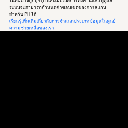
ในทีมอาจถูกบุกรุก และเมื่อเปิดการตั้งค่านี้แล้ว ผู้ดูแล
ระบบจะสามารถกำหนดค่าขอบเขตของการสแกน
สำหรับ PII ได้
เรียนรู้เพิ่มเติมเกี่ยวกับการจำแนกประเภทข้อมูลในศูนย์
ความช่วยเหลือของเรา
Dropbox
ผลิตภัณฑ์
แอปเดสก์ท็อป
Plus
แอปสำหรับอุปกรณ์เคลื่อนที่
Professional
การผสานการทำงาน
Business
คุณสมบัติ
Enterprise
โซลูชัน
Dash
การรักษาความปลอดภัย
DocSend
การเข้าถึงก่อนใคร
Dropbox Sign
แม่แบบ
Reclaim.ai
เครื่องมือฟรี
แผนบริการ
การอัพเดทผลิตภัณฑ์
คุณสมบัติ
การสนับสนุน
ส่งไฟล์ขนาดใหญ่
ศูนย์ความช่วยเหลือ
ส่งวิดีโอแบบยาว
ติดต่อเรา
พื้นที่จัดเก็บรูปภาพบนระบบคลา
ความเป็นส่วนตัวและข้อตกลง