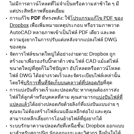
ไม่มีการดาวน์โหลดที่ไม่จำเป็นหรือความล่าช้าใด ๆ มี
แต่ประสิทธิภาพที่ยอดเยี่ยม
การแก้ไข PDF
ที่ทรงพลัง: ใช้
โปรแกรมแก้ไข PDF ของ
Dropbox
เพื่อเพิ่มหมายเหตุประกอบ หรือรวมภาพวาด
AutoCAD หลายภาพเข้าเป็นไฟล์ PDF เดียว และลด
ความยุ่งยากในการปรับแต่งหลังจากแปลงไฟล์ DWG
ของคุณ
จัดการไฟล์ขนาดใหญ่ได้อย่างง่ายดาย
: Dropbox ถูก
สร้างมาเพื่อรองรับบิ๊กดาต้า เช่น ไฟล์ CAD แม้แต่ไฟล์
ขนาดใหญ่ที่สุดก็ไม่ใช่ปัญหา อัปโหลดหรือดาวน์โหลด
ไฟล์ DWG ได้อย่างรวดเร็วและจัดระเบียบไฟล์เหล่านั้น
โดยใช้
บริการพื้นที่จัดเก็บบนคลาวด์ที่ปลอดภัย
ที่สุด
การแบ่งปันที่รวดเร็วและปลอดภัย
: หากคุณต้องการส่ง
ไฟล์ให้ลูกค้าหรือบุคคลที่สาม คุณสามารถ
แบ่งปันไฟล์ที่
แปลงแล้ว
ได้อย่างปลอดภัยด้วยลิงก์ที่แบ่งปันแบบง่าย ๆ
คุณจะไม่ต้องสร้างไฟล์แนบอีเมลอีกต่อไป และคุณ
สามารถหลีกเลี่ยงการโอนย้ายไฟล์ที่ยุ่งยากได้
ระบบรักษาความปลอดภัยที่เหนือชั้น
: Dropbox ออกแบบ
มาสำหรับสถาปนิก นักออกแบบ และวิศวกร จึงมั่นใจได้