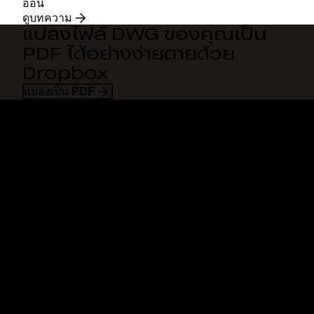
อ่อน
ดูบทความ
แปลงไฟล์ DWG ของคุณเป็น
PDF ได้อย่างง่ายดายด้วย
Dropbox
แปลงเป็น PDF
Dropbox
ผลิตภัณฑ์
แอปเดสก์ท็อป
Plus
แอปสำหรับอุปกรณ์เคลื่อนที่
Professional
การผสานการทำงาน
Business
คุณสมบัติ
Enterprise
โซลูชัน
Dash
การรักษาความปลอดภัย
DocSend
การเข้าถึงก่อนใคร
Dropbox Sign
แม่แบบ
Reclaim.ai
เครื่องมือฟรี
แผนบริการ
การอัพเดทผลิตภัณฑ์
คุณสมบัติ
การสนับสนุน
ส่งไฟล์ขนาดใหญ่
ศูนย์ความช่วยเหลือ
ส่งวิดีโอแบบยาว
ติดต่อเรา