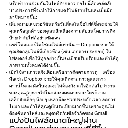
หรือทำงานร่วมกันในไฟล์ดังกล่าว ต่อไปนี้คือเคล็ดลับ
บางประการที่จะทำให้การแชร์ไฟล์ราบรื่นและเป็นมือ
อาชีพมากขึ้น:
เพิ่มหมายเลขเวอร์ชันหรือวันที่ลงในชื่อไฟล์
ซึ่งจะช่วยให้
คุณหรือลูกค้าของคุณหลีกเลี่ยงความสับสนโดยการติด
ป้ายกำกับไฟล์อย่างชัดเจน
แชร์โฟลเดอร์
ไม่ใช่แค่ไฟล์เท่านั้น — Dropbox ช่วยให้
คุณจัดกลุ่มไฟล์ที่เกี่ยวข้อง (เช่น เอกสารประกอบ) ใน
โฟลเดอร์เพื่อให้ทุกอย่างเป็นระเบียบเรียบร้อยและทำให้ดู
ภาพรวมทั้งหมดได้ง่ายขึ้น
เปิดใช้งานการแจ้งเตือนหรือการติดตามการดู
— เครื่อง
มือเช่น Dropbox ช่วยให้คุณติดตามการดูและการ
ดาวน์โหลด ดังนั้นคุณจะไม่ต้องกังวลใจอีกต่อไปว่างาน
ของคุณสูญหายไปในกล่องจดหมายของใครก็ตาม
เคล็ดลับเล็กๆ น้อยๆ เหล่านี้จะช่วยประหยัดเวลา ลดการ
ไปมา และทำให้คุณดูเป็นระเบียบมากขึ้น เพราะคุณไม่
ต้องค้นหาไฟล์และหงุดหงิดกับข้อจำกัดของ Gmail
แบ่งปันไฟล์ขนาดใหญ่ผ่าน