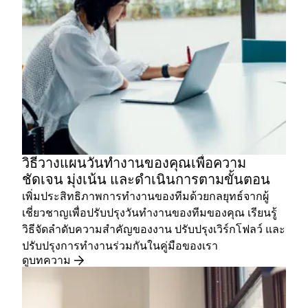
วิธีวางแผนวันทำงานของคุณเพื่อความ
ชัดเจน มุ่งเน้น และดำเนินการตามขั้นตอน
เพิ่มประสิทธิภาพการทำงานของทีมด้วยกลยุทธ์จากผู้
เชี่ยวชาญเพื่อปรับปรุงวันทำงานของทีมของคุณ เรียนรู้
วิธีจัดลำดับความสำคัญของงาน ปรับปรุงเวิร์กโฟลว์ และ
ปรับปรุงการทำงานร่วมกันในคู่มือของเรา
ดูบทความ