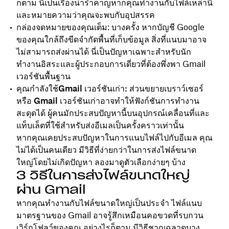
ก็ตาม นี่เป็นเรื่องน่ารำคาญหากคุณทำงานกับไฟล์เหล่านี้
และหมายความว่าคุณจะพบกับอุปสรรค
กล่องจดหมายของคุณเต็ม: บางครั้ง หากบัญชี Google
ของคุณใกล้ถึงขีดจำกัดพื้นที่เก็บข้อมูล สิ่งที่แนบมาอาจ
ไม่สามารถส่งผ่านได้ นี่เป็นปัญหาเฉพาะสำหรับนัก
ทำงานอิสระและผู้ประกอบการเดี่ยวที่ต้องพึ่งพา Gmail
เวอร์ชันพื้นฐาน
คุณกำลังใช้
Gmail เวอร์ชันเก่า: ส่วนขยายเบราว์เซอร์
หรือ Gmail เวอร์ชันเก่าอาจทำให้ฟังก์ชันการทำงาน
สะดุดได้
ผู้คนมักประสบปัญหานี้บนอุปกรณ์เคลื่อนที่และ
แท็บเล็ตที่ใช้สำหรับส่งอีเมลเป็นครั้งคราวเท่านั้น
หากคุณเคยประสบปัญหาในการแนบไฟล์ไปกับอีเมล คุณ
ไม่ได้เป็นคนเดียว มีวิธีที่ง่ายกว่าในการส่งไฟล์ขนาด
ใหญ่โดยไม่เกิดปัญหา ลองมาดูตัวเลือกง่ายๆ บ้าง
3 วิธีในการส่งไฟล์ขนาดใหญ่
ผ่าน Gmail
หากคุณทำงานกับไฟล์ขนาดใหญ่เป็นประจำ ไฟล์แนบ
มาตรฐานของ Gmail อาจรู้สึกเหมือนคอขวดที่รบกวน
เวิร์กโฟลว์ของคุณ อย่างไรก็ตาม มีวิธีชาญฉลาดบาง