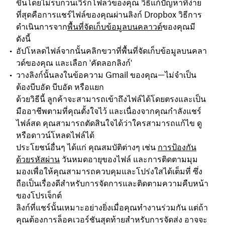
ขึ้นโดยไม่รบกวนเวิร์กโฟลว์ของคุณ วิธีแก้ปัญหาที่ง่าย
ที่สุดคือการแชร์ไฟล์ของคุณผ่านลิงก์ Dropbox วิธีการ
ดำเนินการจาก
พื้นที่จัดเก็บข้อมูลบนคลาวด์
ของคุณมี
ดังนี้
อัปโหลดไฟล์
จากนั้นคลิกขวาที่พื้นที่จัดเก็บข้อมูลบนคลา
วด์ของคุณ และเลือก 'คัดลอกลิงก์'
วางลิงก์นั้นลงในข้อความ Gmail ของคุณ—ไม่จำเป็น
ต้องบีบอัด บีบอัด หรือแยก
ด้วยวิธีนี้ ลูกค้าจะสามารถเข้าถึงไฟล์ได้โดยตรงและเป็น
มืออาชีพตามที่คุณตั้งใจไว้ และเนื่องจากคุณกำลังแชร์
ไฟล์สด คุณสามารถตัดสินใจได้ว่าใครสามารถแก้ไข ดู
หรือดาวน์โหลดไฟล์ได้
ประโยชน์อื่นๆ ได้แก่ คุณสมบัติต่างๆ เช่น
การป้องกัน
ด้วยรหัสผ่าน
วันหมดอายุของไฟล์ และการติดตามมุม
มองเพื่อให้คุณสามารถควบคุมและโปร่งใสได้เต็มที่ ซึ่ง
ถือเป็นเรื่องดีสำหรับการจัดการและติดตามความคืบหน้า
ของโปรเจ็กต์
ลิงก์ที่แชร์นั้นเหมาะอย่างยิ่งเมื่อคุณทำงานร่วมกัน แต่ถ้า
คุณต้องการล็อคเวอร์ชันสุดท้ายสำหรับการจัดส่ง อาจจะ