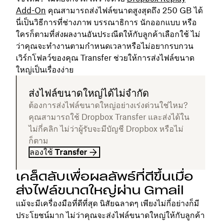
Add-On
คุณสามารถส่งไฟล์ขนาดสูงสุดถึง 250 GB ได้
นี่เป็นวิธีการที่ช่างภาพ บรรณาธิการ นักออกแบบ หรือ
ใครก็ตามที่ส่งผลงานอันประณีตให้กับลูกค้าเลือกใช้ ไม่
ว่าคุณจะทำงานตามกำหนดเวลาหรือไม่อยากรบกวน
เวิร์กโฟลว์ของคุณ Transfer ช่วยให้การส่งไฟล์ขนาด
ใหญ่เป็นเรื่องง่าย
ส่งไฟล์ขนาดใหญ่ได้ไม่จำกัด
ต้องการส่งไฟล์ขนาดใหญ่อย่างเร่งด่วนใช่ไหม?
คุณสามารถใช้ Dropbox Transfer และส่งได้ใน
ไม่กี่คลิก ไม่ว่าผู้รับจะมีบัญชี Dropbox หรือไม่
ก็ตาม
ลองใช้ Transfer
เคล็ดลับเพื่อผลลัพธ์ที่ดีขึ้นเมื่อ
ส่งไฟล์ขนาดใหญ่ผ่าน Gmail
แม้จะมีเครื่องมือที่ดีที่สุด นิสัยฉลาดๆ เพียงไม่กี่อย่างก็มี
ประโยชน์มาก ไม่ว่าคุณจะส่งไฟล์ขนาดใหญ่ให้กับลูกค้า