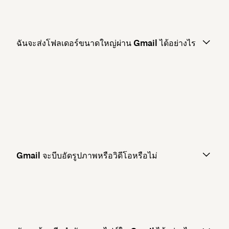
ฉันจะส่งโฟลเดอร์ขนาดใหญ่ผ่าน Gmail ได้อย่างไร
Gmail จะบีบอัดรูปภาพหรือวิดีโอหรือไม่