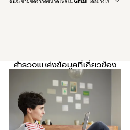
ฉันจะข้ามขีดจำกัดขนาดไฟล์ใน Gmail ได้อย่างไร
สำรวจแหล่งข้อมูลที่เกี่ยวข้อง