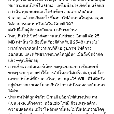
พยายามแนบไฟล์ใน Gmail แต่ไม่มีอะไรเกิดขึ้น หรือแย่
กว่านั้น คุณกดส่งแล้วได้รับข้อความเด้งกลับอันน่า
รำคาญ แล้วจะเกิดอะไรขึ้นหากไฟล์ขนาดใหญ่ของคุณ
ไม่สามารถแนบหรือส่งใน Gmail ได้?
ต่อไปนี้เป็นผู้ต้องสงสัยตามปกติบางส่วน:
ใหญ่เกินไป: ขีดจำกัดการแนบไฟล์ของ Gmail คือ 25
MB เท่านั้น นั่นถือเป็นเรื่องดีสำหรับปี 2548 แต่จะไม่
มากนักหากคุณทำงานกับวิดีโอ รูปภาพ ไฟล์การ
ออกแบบ และทรัพยากรขนาดใหญ่อื่นๆ เมื่อถึงขีดจำกัด
แล้ว—คุณก็ติดอยู่
การเชื่อมต่ออินเทอร์เน็ตของคุณอ่อน:
การเชื่อมต่อที่
ขาดๆ หายๆ อาจทำให้การอัปโหลดไม่เสร็จสมบูรณ์ โดย
เฉพาะกับไฟล์ที่มีขนาดใหญ่
หากคุณใช้ WiFi ที่ไม่ดีหรือ
อยู่ห่างจากเราเตอร์มากเกินไป การอัปโหลดอาจล้มเหลว
ได้ง่าย
ประเภทไฟล์ถูกจำกัด: Gmail บล็อกไฟล์บางประเภท
(เช่น .exe, .ค้างคาว, หรือ .zip ไฟล์) ด้วยเหตุผลด้าน
ความปลอดภัย แม้ว่าไฟล์เหล่านั้นจะไม่เป็นอันตรายใดๆ