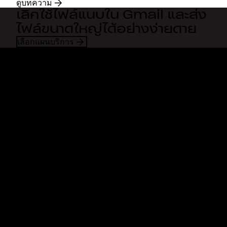
ดูบทความ
เลิกใช้ไฟล์แนบใน Gmail และส่ง
ไฟล์ขนาดใหญ่ได้อย่างง่ายดาย
เลือกแผนบริการ
Dropbox
ผลิตภัณฑ์
แอปเดสก์ท็อป
Plus
แอปสำหรับอุปกรณ์เคลื่อนที่
Professional
การผสานการทำงาน
Business
คุณสมบัติ
Enterprise
โซลูชัน
Dash
การรักษาความปลอดภัย
DocSend
การเข้าถึงก่อนใคร
Dropbox Sign
แม่แบบ
Reclaim.ai
เครื่องมือฟรี
แผนบริการ
การอัพเดทผลิตภัณฑ์
คุณสมบัติ
การสนับสนุน
ส่งไฟล์ขนาดใหญ่
ศูนย์ความช่วยเหลือ
ส่งวิดีโอแบบยาว
ติดต่อเรา
พื้นที่จัดเก็บรูปภาพบนระบบคลา
ความเป็นส่วนตัวและข้อตกลง
วด์
นโยบายคุกกี้