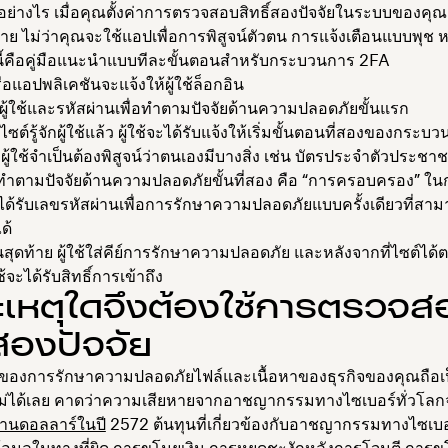
่างไร เมื่อคุณตั้งค่าการตรวจสอบสิทธิ์สองปัจจัยในระบบของคุ
่าย ไม่ว่าคุณจะใช้แอปเพื่อการพิสูจน์ตัวตน การแจ้งเตือนแบบพุช 
ี้คือคู่มือแนะนำแบบทีละขั้นตอนสำหรับกระบวนการ 2FA
ือแอปพลิเคชันจะแจ้งให้ผู้ใช้ล็อกอิน
ชื่อผู้ใช้และรหัสผ่านเพื่อทำตามปัจจัยด้านความปลอดภัยขั้นแรก
ไซต์รู้จักผู้ใช้แล้ว ผู้ใช้จะได้รับแจ้งให้เริ่มขั้นตอนที่สองของกระ
 ผู้ใช้จำเป็นต้องพิสูจน์ว่าตนเองมีบางสิ่ง เช่น บัตรประจำตัวประช
อทำตามปัจจัยด้านความปลอดภัยขั้นที่สอง คือ “การครอบครอง” ใน
ะได้รับเลขรหัสผ่านเพื่อการรักษาความปลอดภัยแบบครั้งเดียวที่สามา
ด้
สุดท้าย ผู้ใช้ใส่คีย์การรักษาความปลอดภัย และหลังจากที่ไซต์ได
ใช้จะได้รับสิทธิ์การเข้าถึง
ะเหตุใดจึงต้องใช้การตรวจส
์สองปัจจัย
องการรักษาความปลอดภัยไฟล์และเนื้อหาของธุรกิจของคุณถือเป็นส
ไม่ได้เลย คาดว่าความเสียหายจากอาชญากรรมทางไซเบอร์ทั่วโลกจ
้านดอลลาร์ในปี
2572 ต้นทุนที่เกี่ยวข้องกับอาชญากรรมทางไซเบอ