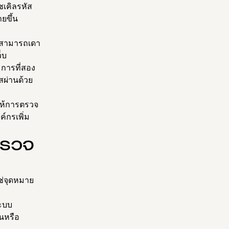
ซเคิลรหัส
ายขึ้น
จะสามารถเดา
ว็บ
ะการที่สอง
สผ่านด้วย
ุให้การตรวจ
์กรเพิ่ม
ตรวจ
ใช่จุดหมาย
ระบบ
นหรือ