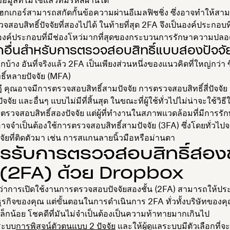
อมูลที่ไม่ใช้แล้วที่มีรหัสผ่านได้
ฮกเกอร์สามารถสกัดกั้นข้อความผ่านอีเมลฟิชชิ่ง ซึ่งอาจทำให้สา
จสอบสิทธิ์ปัจจัยที่สองไปได้ ในท้ายที่สุด 2FA จึงเป็นองค์ประกอบที
นองค์ประกอบที่มีช่องโหว่มากที่สุดของกระบวนการรักษาความปลอ
กอื่นสำหรับการตรวจสอบสิทธิ์แบบสองปัจจั
อีกบ้าง อันที่จริงแล้ว 2FA เป็นเพียงส่วนหนึ่งของแนวคิดที่ใหญ่กว่า ซ
ิ์หลายปัจจัย (MFA)
คุณอาจมีการตรวจสอบสิทธิ์สามปัจจัย การตรวจสอบสิทธิ์สี่ปัจจั
ัจจัย และอื่นๆ แบบไม่มีที่สิ้นสุด ในขณะที่ผู้ใช้ทั่วไปไม่น่าจะใช้วิธ
วจสอบสิทธิ์สองปัจจัย แต่ผู้ที่ทำงานในสภาพแวดล้อมที่มีการร
าจจำเป็นต้องใช้การตรวจสอบสิทธิ์สามปัจจัย (3FA) ซึ่งโดยทั่วไปจะ
จจัยที่ติดตัวมา เช่น การสแกนลายนิ้วมือหรือม่านตา
การรับการตรวจสอบสิทธิ์สองข
(2FA) ด้วย Dropbox
จนว่าการเปิดใช้งานการตรวจสอบปัจจัยสองชั้น (2FA) สามารถให้ปร
รกิจของคุณ แต่ขั้นตอนในการดำเนินการ 2FA ทั่วทั้งบริษัทของค
ัวเล็กน้อย โชคดีที่มันไม่จำเป็นต้องเป็นความท้าทายมากเกินไป
ระบบ
การพิสูจน์ตัวตนแบบ 2 ปัจจัย
และให้ผู้ดูแลระบบมีตัวเลือกที่จะ