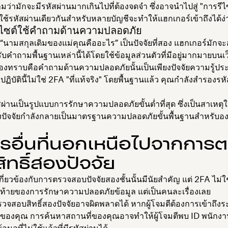
มว่ามักจะมีรหัสผ่านมากเกินไปที่ต้องจดจำ ซึ่งอาจนำไปสู่ "การรีไ
ื่อใช้รหัสผ่านเดียวกันสำหรับหลายบัญชีจะทำให้แฮกเกอร์เข้าถึงได้ง่
บไซต์ใช้คำถามด้านความปลอดภัย
น “นามสกุลเดิมของแม่คุณคืออะไร” เป็นปัจจัยที่สอง แฮกเกอร์มัก
คำถามพื้นฐานเหล่านี้ได้โดยใช้ข้อมูลส่วนตัวที่มีอยู่มากมายบนเ
่ต้องทราบคือคำถามด้านความปลอดภัยนั้นเป็นเพียงปัจจัยความรู้ปร
ิบัตินี้ไม่ใช่ 2FA "ที่แท้จริง" โดยพื้นฐานแล้ว คุณกำลังสำรองรหั
ัสผ่านเป็นรูปแบบการรักษาความปลอดภัยขั้นต่ำที่สุด ซึ่งเป็นสาเหต
งปัจจัยกำลังกลายเป็นมาตรฐานความปลอดภัยขั้นพื้นฐานสำหรับองค
การอื่นที่นอกเหนือไปจากการ
ิทธิ์สองปัจจัย
เกี่ยวข้องกับการตรวจสอบปัจจัยสองชั้นนั้นมีนัยสำคัญ แต่ 2FA ไม่
ท้ายของการรักษาความปลอดภัยข้อมูล แต่เป็นคนละเรื่องเลย
จสอบสิทธิ์สองปัจจัยอาจผิดพลาดได้ หากผู้โจมตีต้องการเข้าถึง
์ของคุณ การค้นหาสถานที่ของคุณอาจทำให้ผู้โจมตีพบ ID พนักงา