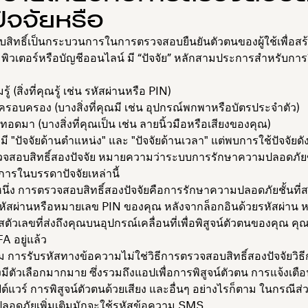
ัจจัยหรือ
ิทธิ์เป็นกระบวนการในการตรวจสอบยืนยันตัวตนของผู้ใช้เพื่อสร
ิวเตอร์หรือบัญชีออนไลน์ มี “ปัจจัย” หลักสามประการสำหรับการย
ู้ (สิ่งที่คุณรู้ เช่น รหัสผ่านหรือ
PIN)
ครอบครอง (บางสิ่งที่คุณมี เช่น
อุปกรณ์พกพาหรือบัตรประจำตัว)
ืบทอดมา (บางสิ่งที่คุณเป็น เช่น
ลายนิ้วมือหรือเสียงของคุณ)
มี "ปัจจัยด้านตำแหน่ง" และ "ปัจจัยด้านเวลา" แต่พบการใช้ปัจจัยดั
จสอบสิทธิ์สองปัจจัย หมายความว่าระบบการรักษาความปลอดภัย
ะการในบรรดาปัจจัยเหล่านี้
หนึ่ง การตรวจสอบสิทธิ์สองปัจจัยคือการรักษาความปลอดภัยชั้นที่สอ
หัสผ่านหรือหมายเลข PIN ของคุณ หลังจากล็อกอินด้วยรหัสผ่าน
สตัวเลขที่ส่งถึงคุณบนอุปกรณ์เคลื่อนที่เพื่อพิสูจน์ตัวตนของคุณ ค
FA อยู่แล้ว
ม การรับรหัสทางข้อความไม่ใช่วิธีการตรวจสอบสิทธิ์สองปัจจัยวิธี
ยังมีตัวเลือกมากมาย ซึ่งรวมถึงแอปเพื่อการพิสูจน์ตัวตน การแจ้งเต
แวร์ การพิสูจน์ตัวตนด้วยเสียง และอื่นๆ อย่างไรก็ตาม ในกรณีส
ลอดภัยเพิ่มเติมมักจะใช้รหัสข้อความ SMS