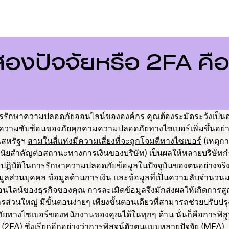
องปัจจัยหรือ 2FA คื
การรักษาความปลอดภัยออนไลน์ขององค์กร คุณต้องระมัดระวังเป็นอย
ความซับซ้อนของภัยคุกคาม
ความปลอดภัยทางไซเบอร์
เพิ่มขึ้นอย
นสหรัฐฯ
สามในสี่แห่งมีความเสี่ยงที่จะถูกโจมตีทางไซเบอร์
(เหตุกา
นัยสำคัญต่อสถานะทางการเงินของบริษัท) เป็นผลให้หลายบริษัทก
ฏิบัติในการรักษาความปลอดภัยข้อมูลในปัจจุบันของตนอย่างจริง
อมูลส่วนบุคคล ข้อมูลด้านการเงิน และข้อมูลที่เป็นความลับจำนวน
อนไลน์ของธุรกิจของคุณ การละเมิดข้อมูลจึงมักส่งผลให้เกิดการสู
รส่วนใหญ่ มีขั้นตอนง่ายๆ เพียงขั้นตอนเดียวที่สามารถช่วยปรับปรุง
ยทางไซเบอร์ของพนักงานของคุณได้ในทุกๆ ด้าน นั่นก็คือ
การพิสู
(2FA) ซึ่งเรียกอีกอย่างว่าการพิสูจน์ตัวตนแบบหลายปัจจัย (MFA)