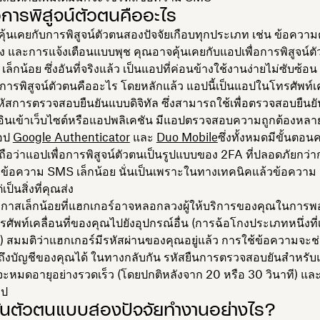
อการพิสูจน์ตัวตนคืออะไร
คุ้นเคยกับการพิสูจน์ตัวตนสองปัจจัยเกือบทุกประเภท เช่น ข้อความ
ง และการแจ้งเตือนแบบพุช คุณอาจคุ้นเคยกับแอปเพื่อการพิสูจน์ต
เล็กน้อย ซึ่งอันที่จริงแล้ว เป็นแอปที่ค่อนข้างใช้งานง่ายไม่ซับซ้อน
อการพิสูจน์ตัวตนคืออะไร โดยหลักแล้ว แอปนี้เป็นแอปในโทรศัพท์เค
รหัสการตรวจสอบยืนยันแบบดิจิทัล ซึ่งสามารถใช้เพื่อตรวจสอบยืน
กอินเข้าเว็บไซต์หรือแอปพลิเคชัน มีแอปตรวจสอบความถูกต้องหลาย
แอป
Google Authenticator
และ
Duo Mobile
ซึ่งทั้งหมดมีขั้นตอน
ถือว่าแอปเพื่อการพิสูจน์ตัวตนเป็นรูปแบบของ 2FA ที่ปลอดภัยกว่
งข้อความ SMS เล็กน้อย นั่นเป็นเพราะในทางเทคนิคแล้วข้อความ 
ต่เป็นสิ่งที่คุณส่ง
ีโอกาสเล็กน้อยที่แฮกเกอร์อาจหลอกลวงผู้ให้บริการของคุณในการพ
ัพท์เคลื่อนที่ของคุณไปยังอุปกรณ์อื่น (การฉ้อโกงประเภทหนึ่งที่เ
”) สมมติว่าแฮกเกอร์มีรหัสผ่านของคุณอยู่แล้ว การใช้ข้อความจะช่ว
ถึงบัญชีของคุณได้ ในทางกลับกัน รหัสยืนการตรวจสอบยันสำหรับ
นจะหมดอายุอย่างรวดเร็ว (โดยปกติหลังจาก 20 หรือ 30 วินาที) แล
อป
ันตัวตนแบบสองปัจจัยทำงานอย่างไร?