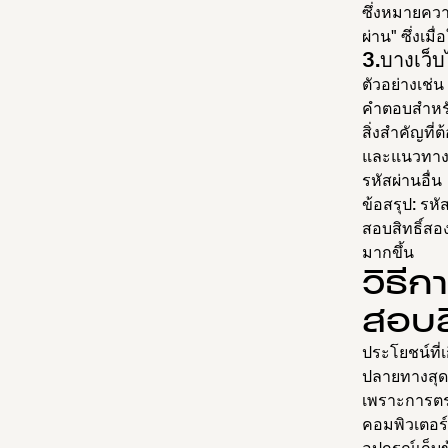
ซึ่งหมายควา
ผ่าน" ซึ่งเม
3.บางเว็
ตัวอย่างเช่
คำตอบสำหรับ
สิ่งสำคัญที
และแนวทางปฏ
รหัสผ่านอื่น
ข้อสรุป: รห
สอบสิทธิ์สอ
มากขึ้น
วิธี
สอบส
ประโยชน์ที่
ปลายทางสุด
เพราะการตรว
คอมพิวเตอร