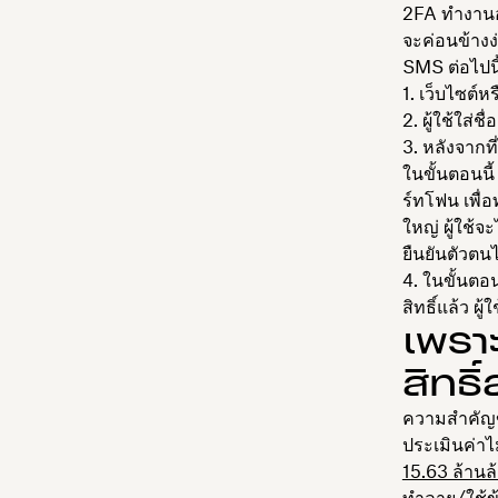
2FA ทำงานอย
จะค่อนข้างง
SMS ต่อไปน
เว็บไซต์หร
ผู้ใช้ใส่
หลังจากที่
ในขั้นตอนนี้
ร์ทโฟน เพื่
ใหญ่ ผู้ใช้จ
ยืนยันตัวตนไ
ในขั้นตอน
สิทธิ์แล้ว ผู้
เพรา
สิทธิ
ความสำคัญข
ประเมินค่า
15.63 ล้านล