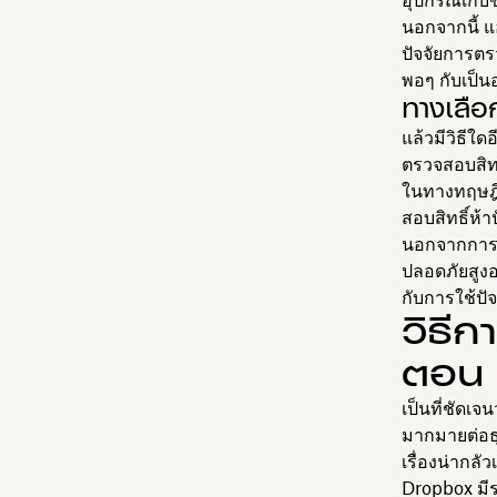
อุปกรณ์เก็บข้
นอกจากนี้ แ
ปัจจัยการตรว
พอๆ กับเป็
ทางเลือ
แล้วมีวิธีใด
ตรวจสอบสิทธ
ในทางทฤษฎี 
สอบสิทธิ์ห้าป
นอกจากการตร
ปลอดภัยสูงอ
กับการใช้ปั
วิธี
ตอน 
เป็นที่ชัดเ
มากมายต่อธุ
เรื่องน่ากล
Dropbox มี