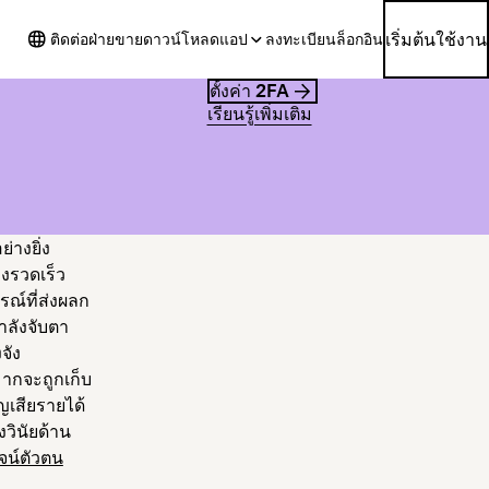
เริ่มต้นใช้งาน
ติดต่อฝ่ายขาย
ดาวน์โหลดแอป
ลงทะเบียน
ล็อกอิน
ตั้งค่า 2FA
เรียนรู้เพิ่มเติม
อ
่างยิ่ง
่างรวดเร็ว
รณ์ที่ส่งผลก
ำลังจับตา
จัง
มากจะถูกเก็บ
ญเสียรายได้
วินัยด้าน
จน์ตัวตน