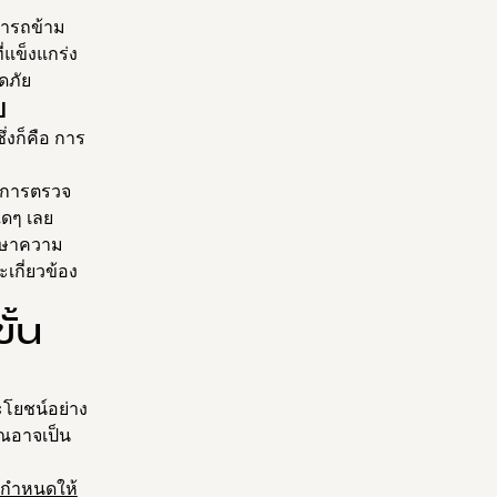
มารถข้าม
่แข็งแกร่ง
ดภัย
ย
ึ่งก็คือ การ
ย การตรวจ
ีใดๆ เลย
ักษาความ
เกี่ยวข้อง
ั้น
ะโยชน์อย่าง
ุณอาจเป็น
กำหนดให้