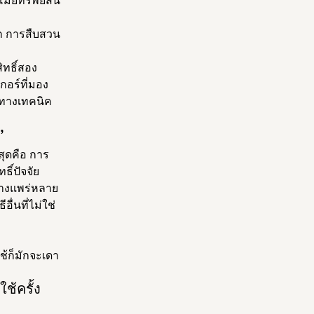
โมยทรัพย์สิน
แฮก การสืบสวน
ิทธิ์สอง
กอร์ที่มอง
ในทางเทคนิค
”
สุดคือ การ
ิ์ปัจจัย
ย่างแพร่หลาย
่นที่ไม่ใช่
ใช้ก็มักจะเดา
ช้ครั้ง