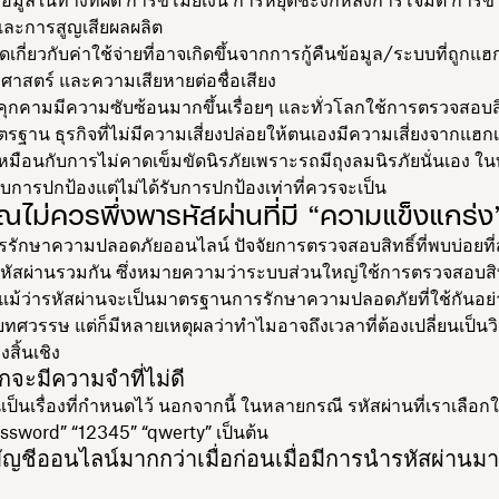
อมูลในทางที่ผิด การขโมยเงิน การหยุดชะงักหลังการโจมตี การข
ละการสูญเสียผลผลิต
ดเกี่ยวกับค่าใช้จ่ายที่อาจเกิดขึ้นจากการกู้คืนข้อมูล/ระบบที่ถูก
าศาสตร์ และความเสียหายต่อชื่อเสียง
ยคุกคามมีความซับซ้อนมากขึ้นเรื่อยๆ และทั่วโลกใช้การตรวจสอบส
ตรฐาน ธุรกิจที่ไม่มีความเสี่ยงปล่อยให้ตนเองมีความเสี่ยงจากแฮกเ
่งเหมือนกับการไม่คาดเข็มขัดนิรภัยเพราะรถมีถุงลมนิรภัยนั่นเอง 
รับการปกป้องแต่ไม่ได้รับการปกป้องเท่าที่ควรจะเป็น
ุณไม่ควรพึ่งพารหัสผ่านที่มี “ความแข็งแกร่ง
การรักษาความปลอดภัยออนไลน์ ปัจจัยการตรวจสอบสิทธิ์ที่พบบ่อยที่
ช้/รหัสผ่านรวมกัน ซึ่งหมายความว่าระบบส่วนใหญ่ใช้การตรวจสอบสิทธ
้น แม้ว่ารหัสผ่านจะเป็นมาตรฐานการรักษาความปลอดภัยที่ใช้กันอ
วรรษ แต่ก็มีหลายเหตุผลว่าทำไมอาจถึงเวลาที่ต้องเปลี่ยนเป็นวิธีอื
งสิ้นเชิง
ักจะมีความจำที่ไม่ดี
ี่เป็นเรื่องที่กำหนดไว้ นอกจากนี้ ในหลายกรณี รหัสผ่านที่เราเลือก
password” “12345” “qwerty” เป็นต้น
ีบัญชีออนไลน์มากกว่าเมื่อก่อนเมื่อมีการนำรหัสผ่านมาใ