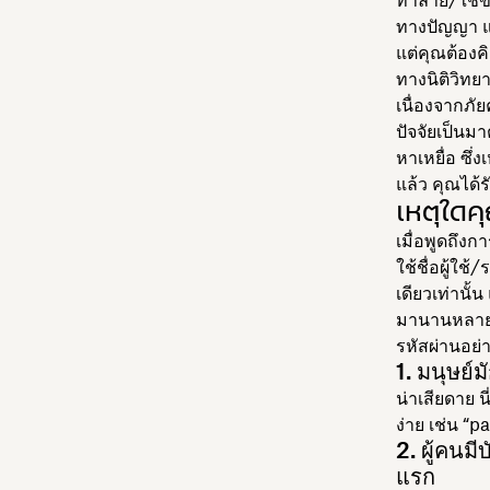
ทำลาย/ใช้ข้
ทางปัญญา แ
แต่คุณต้องคิ
ทางนิติวิทย
เนื่องจากภั
ปัจจัยเป็นมา
หาเหยื่อ ซึ
แล้ว คุณได้
เหตุใดค
เมื่อพูดถึง
ใช้ชื่อผู้ใ
เดียวเท่านั
มานานหลายทศ
รหัสผ่านอย่า
1. มนุษย์ม
น่าเสียดาย น
ง่าย เช่น “
2. ผู้คนม
แรก