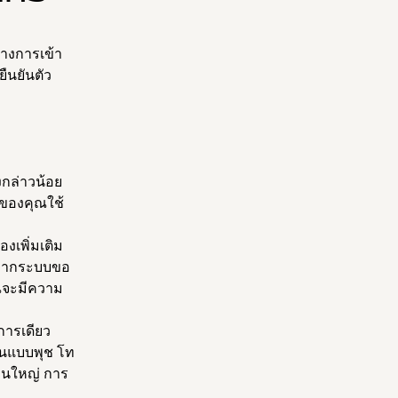
้างการเข้า
ืนยันตัว
งกล่าวน้อย
ของคุณใช้
งเพิ่มเติม
 หากระบบขอ
ุณจะมีความ
การเดียว
ือนแบบพุช โท
่วนใหญ่ การ