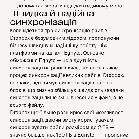
допомагає зібрати відгуки в єдиному місці
Швидка й надійна
синхронізація
Коли йдеться про
синхронізацію файлів
,
Dropbox є безумовним лідером, пропонуючи
бізнесу швидшу й надійнішу роботу, ніж
платформи на кшталт Egnyte. Основне
обмеження Egnyte — це відсутність
синхронізації на рівні блоків, що сповільнює
процес синхронізації великих файлів. Dropbox,
навпаки, підтримує синхронізацію на рівні
блоків, що значно збільшує швидкість завдяки
синхронізації лише змін, внесених у файл, а не
всього файлу.
Dropbox ще більше розширює свої можливості
синхронізації, даючи змогу користувачам
синхронізувати файли розміром до 2 ТБ —
значно більше, ніж 150 ГБ в Egnyte, — і пропонує