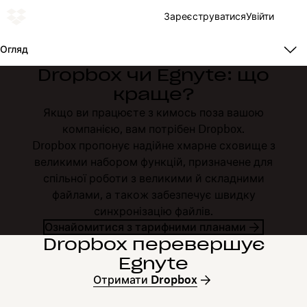
Зареєструватися
Увійти
Огляд
Dropbox чи Egnyte: що
краще?
Якщо ви працюєте з кимось поза вашою
компанією, вам потрібен Dropbox.
Dropbox пропонує надійне хмарне сховище з
великими набором функцій, призначене для
спільної роботи з великими й складними
файлами, а також забезпечує швидку
синхронізацію файлів.
Ознайомитися з тарифними планами
Dropbox перевершує
Egnyte
Отримати Dropbox