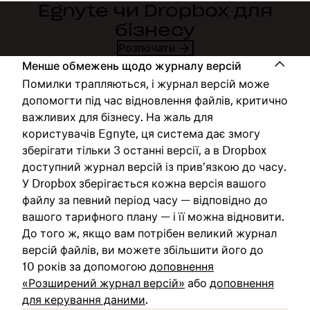
Egnyte чи Dropbox для
бізнесу
Розпочати
Менше обмежень щодо журналу версій
Помилки трапляються, і журнал версій може
допомогти під час відновлення файлів, критично
важливих для бізнесу. На жаль для
користувачів Egnyte, ця система дає змогу
зберігати тільки 3 останні версії, а в Dropbox
доступний журнал версій із прив’язкою до часу.
У Dropbox зберігається кожна версія вашого
файлу за певний період часу — відповідно до
вашого тарифного плану — і її можна відновити.
До того ж, якщо вам потрібен великий журнал
версій файлів, ви можете збільшити його до
10 років за допомогою
доповнення
«Розширений журнал версій»
або
доповнення
для керування даними
.