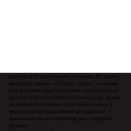
«Зручність Dropbox майже унікальна. Як людині,
яка багато працює з Dropbox, Egnyte та іншими
платформами зберігання даних, мені найбільше
подобається отримувати інформацію від людей
за допомогою Dropbox. Просте натискання в
електронному повідомленні автоматично
завантажує на мій комп’ютер дані з надійних
джерел».