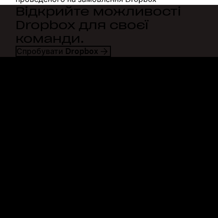
Відкрийте можливості
Dropbox для своєї
команди.
Спробувати Dropbox
Dropbox
Продукти
Програма для комп'ютерів
Plus
Програма для мобільних
Professional
пристроїв
Business
Інтеграції
Enterprise
Функції
Dash
Рішення
DocSend
Безпека
Dropbox Sign
Ранній доступ
Reclaim.ai
Шаблони
Плани
Безкоштовні інструменти
Оновлення продуктів
Функції
Служба підтримки
Надсилання великих файлів
Центр довідки
Надсилання великих
Звернутися до нас
відеозаписів
Конфіденційність і умови