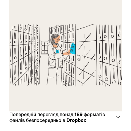
Попередній перегляд понад 189 форматів
файлів безпосередньо в Dropbox