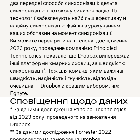
два передові способи синхронізації: дельта-
синхронізацію і потокову синхронізацію. Ці
технології забезпечують найбільш ефективну й
надійну синхронізацію файлів з урахуванням
ваших обставин на момент синхронізації.
Ви можете перевірити наші слова: дослідження
2023 року, проведене компанією Principled
Technologies, показало, що Dropbox випереджає
інші платформи хмарних сховищ за швидкістю
синхронізації*. Тож для команд, яким важливі
швидкість, надійність і гнучкість, відповідь
очевидна — Dropbox є кращим вибором, ніж
Egnyte.
Сповіщення щодо даних
* За даними
дослідження Principal Technologies
від 2023 року
, проведеного на замовлення
Dropbox
** За даними
дослідження Forrester 2022
,
проведеного на замовлення Dropbox