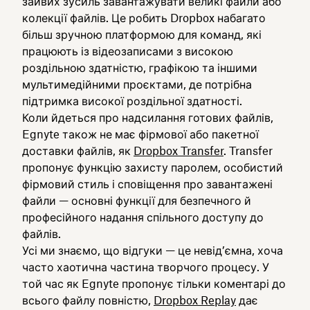
зайвих зусиль завантажувати великі файли або
колекції файлів. Це робить Dropbox набагато
більш зручною платформою для команд, які
працюють із відеозаписами з високою
роздільною здатністю, графікою та іншими
мультимедійними проєктами, де потрібна
підтримка високої роздільної здатності.
Коли йдеться про надсилання готових файлів,
Egnyte також не має фірмової або пакетної
доставки файлів, як
Dropbox Transfer
. Transfer
пропонує функцію захисту паролем, особистий
фірмовий стиль і сповіщення про завантажені
файли — основні функції для безпечного й
професійного надання спільного доступу до
файлів.
Усі ми знаємо, що відгуки — це невід’ємна, хоча
часто хаотична частина творчого процесу. У
той час як Egnyte пропонує тільки коментарі до
всього файлу повністю,
Dropbox Replay
дає