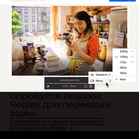
Спробуйте Dropbox
Replay для перевірки
відео.
Поспілкуйтеся з нашою командою
Докладніше про Replay
Dropbox
Продукти