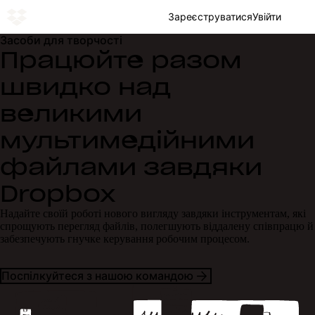
Зареєструватися
Увійти
Засоби для творчості
Працюйте разом
швидко над
великими
мультимедійними
файлами завдяки
Dropbox
Надайте своїй роботі нового вигляду завдяки інструментам, які
спрощують перегляд файлів, полегшують віддалену співпрацю й
забезпечують гнучке керування робочим процесом.
Поспілкуйтеся з нашою командою