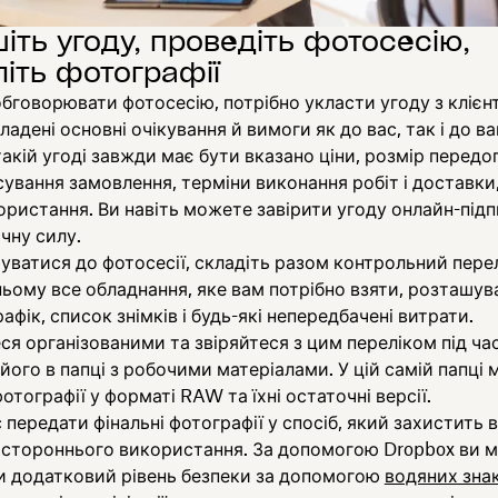
іть угоду, проведіть фотосесію,
іть фотографії
бговорювати фотосесію, потрібно укласти угоду з клієнт
ладені основні очікування й вимоги як до вас, так і до в
 такій угоді завжди має бути вказано ціни, розмір передо
ування замовлення, терміни виконання робіт і доставки
ристання. Ви навіть можете завірити угоду онлайн-під
чну силу.
уватися до фотосесії, складіть разом контрольний перел
ньому все обладнання, яке вам потрібно взяти, розташув
рафік, список знімків і будь-які непередбачені витрати.
я організованими та звіряйтеся з цим переліком під ча
ого в папці з робочими матеріалами. У цій самій папці
фотографії у форматі RAW та їхні остаточні версії.
 передати фінальні фотографії у спосіб, який захистить 
д стороннього використання. За допомогою Dropbox ви 
и додатковий рівень безпеки за допомогою
водяних знак