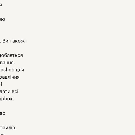
я
ою
і. Ви також
добляться
вання.
toshop
для
равління
і
дати всі
opbox
час
я
файлів.
на