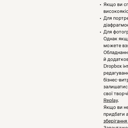
Якщо ви сп
високоякіс
Для портре
діафрагмо
Для фотогр
Однак якщо
можете взя
Обладнання
й додатков
Dropbox ін
редагуван
бізнес-вит
залишатися
свої творч
Replay
.
Якщо ви не
придбати 
зберігання
Завантажен