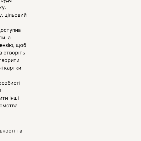
ху.
у, цільовий
доступна
си, а
ензію, щоб
а створіть
створити
і картки,
особисті
я
ити інші
иємства.
ьності та