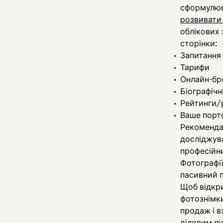
сформулюва
розвивати 
облікових 
сторінки:
Запитання 
Тарифи
Онлайн-бр
Біографічн
Рейтинги/р
Ваше порт
Рекомендац
досліджув
професійн
Фотографії
пасивний 
Щоб відкри
фотознімк
продаж і в
діловим пі