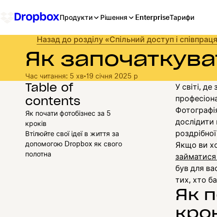
Продукти
Рішення
Enterprise
Тарифи
Назад до розділу «Спільний доступ і співпрац
Як започаткува
Час читання: 5 хв
•
19 січня 2025 р
Table of
У світі, д
contents
професіона
Фотографія
Як почати фотобізнес за 5
дослідити 
кроків
роздрібної
Втілюйте свої ідеї в життя за
допомогою Dropbox як свого
Якщо ви х
полотна
займатися
був для ва
тих, хто б
Як 
кро