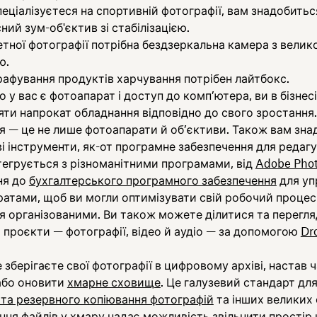
еціалізуєтеся на спортивній фотографії, вам знадобитьс
ний зум-об'єктив зі стабілізацією.
тної фотографії потрібна бездзеркальна камера з велик
ю.
афування продуктів харчування потрібен лайтбокс.
 у вас є фотоапарат і доступ до комп’ютера, ви в бізнес
ти напрокат обладнання відповідно до свого зростання.
 — це не лише фотоапарати й об’єктиви. Також вам зна
і інструменти, як-от програмне забезпечення для редагу
тегрується з різноманітними програмами, від
Adobe Pho
ня до
бухгалтерського програмного забезпечення
для уп
ратами, щоб ви могли оптимізувати свій робочий процес 
 організованими. Ви також можете ділитися та перегля
і проєкти — фотографії, відео й аудіо — за допомогою
Dr
 зберігаєте свої фотографії в цифровому архіві, настав 
або оновити
хмарне сховище
. Це галузевий стандарт дл
 та резервного копіювання фотографій
та інших великих 
ня файлів у хмару надає можливість звільнити простір 