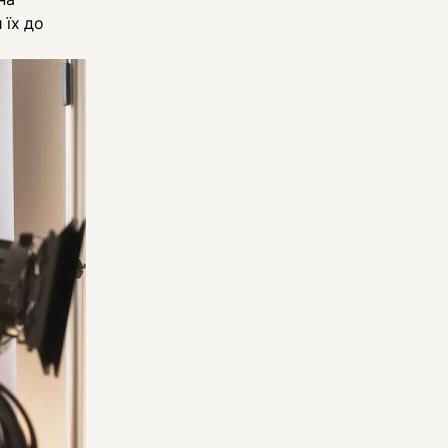
 їх до