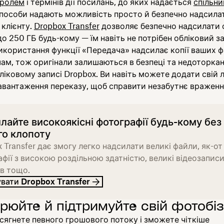
аролем
і термінів дії посилань, до яких надається
спільни
способи надають можливість просто й безпечно надсила
 клієнту.
Dropbox Transfer
дозволяє безпечно надсилати
о 250 ГБ будь-кому — їм навіть не потрібен обліковий з
икористання функції «Передача» надсилає копії ваших ф
ам, тож оригінали залишаються в безпеці та недоторка
іковому записі Dropbox. Ви навіть можете додати свій 
авантаження переказу, щоб справити незабутнє враженн
лайте високоякісні фотографії будь-кому без
го клопоту
 Transfer дає змогу легко надсилати великі файли, як-от
фії з високою роздільною здатністю, великі відеозаписи
в тощо.
вати Dropbox Transfer
рюйте й підтримуйте свій фотобі
сягнете певного грошового потоку і зможете чіткіше