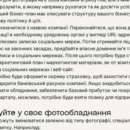
розуміти, в якому напрямку рухатися та як досягти успі
ий бізнес-план має описувати структуру вашого бізнес
ву політику й цілі.
визначитися з назвою компанії. Переконайтеся, що вона 
ації в необхідному урядовому органі у вигляді URL-адре
лікових записах соціальних мереж. Потім отримайте ліц
ес на законних засадах, придбайте власне доменне ім’я т
аписи в соціальних мережах. Після цього потрібно буде 
аркетинговий план і маркетингові матеріали, як-от візитн
 в соціальних мережах і веб-сайт.
рібно буде оформити окрему страховку, щоб захистити 
відкрити банківський рахунок компанії. Якщо знадобитьс
ати обладнання, забезпечити базовий прибуток чи покр
артапу, можливо, потрібно буде взяти позику для підпр
туйте у своє фотообладнання
жуть змінюватися залежно від типу фотографії, спеціал
витку. Наприклад: