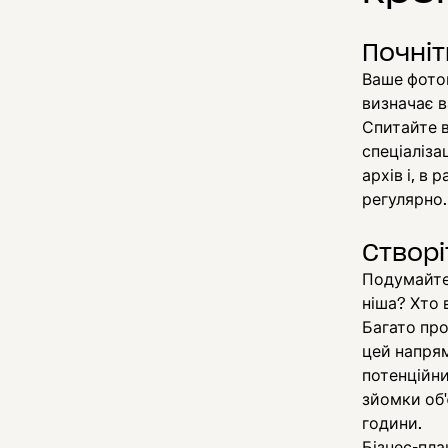
Почніт
Ваше фотоп
визначає 
Спитайте в
спеціаліза
архів і, в 
регулярно.
Створі
Подумайте 
ніша? Хто 
Багато про
цей напрям
потенційних
зйомки об'
години.
Бізнес-пла