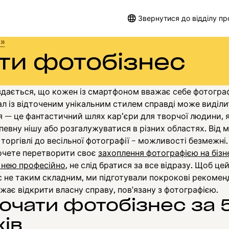
Звернутися до відділу п
я»
ти фотобізнес
е здається, що кожен із смартфоном вважає себе фотогра
л із відточеним унікальним стилем справді може виділ
 — це фантастичний шлях кар’єри для творчої людини, 
певну нішу або розгалужуватися в різних областях. Від 
 торгівлі до весільної фотографії – можливості безмежні.
очете перетворити своє
захоплення фотографією на бізне
 нею професійно
, не слід братися за все відразу. Щоб це
с не таким складним, ми підготували покрокові рекоменд
ажає відкрити власну справу, пов'язану з фотографією.
почати фотобізнес за 
ків