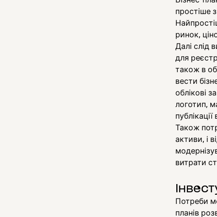
простіше з
Найпростіш
ринок, ціно
Далі слід 
для реєстр
також в об
вести бізн
облікові з
логотип, м
публікації
Також пот
активи, і 
модернізув
витрати ст
Інвес
Потреби мо
планів роз