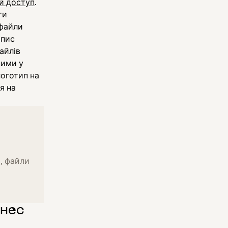
й доступ
.
ти
 файли
апис
айлів
ними у
логотип на
я на
, файли
знес