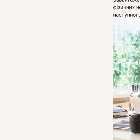
фізичних но
наступної 