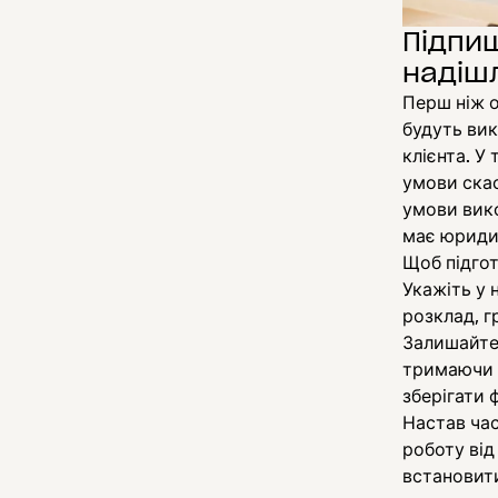
Підпиш
надішл
Перш ніж о
будуть вик
клієнта. У
умови скас
умови вико
має юриди
Щоб підгот
Укажіть у 
розклад, г
Залишайтес
тримаючи й
зберігати 
Настав час
роботу ві
встановит