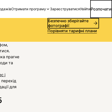
Розпочати
родажів
Отримати програму
Зареєструватися
Увійти
Безпечно зберігайте
фотографії
Порівняти тарифні плани
фом,
итися.
яка прагне
моди та
с і
й перехід
ації для
5