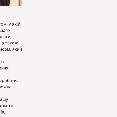
ом, у якій
ашого
плати,
, а також
писом, який
ік.
ання,
с роботи,
 можна
вашу
можете
ів
,