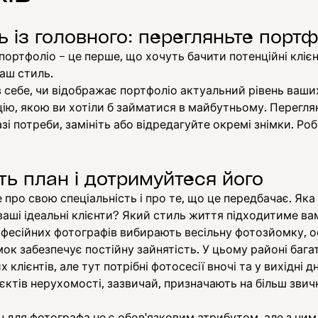
ь із головного: перегляньте порт
ортфоліо – це перше, що хочуть бачити потенційні клієнт
ваш стиль.
 себе, чи відображає портфоліо актуальний рівень ваших
цію, якою ви хотіли б займатися в майбутньому. Перегля
разі потреби, замініть або відредагуйте окремі знімки. Роб
ть план і дотримуйтеся його
про свою спеціальність і про те, що це передбачає. Яка
ваші ідеальні клієнти? Який стиль життя підходитиме в
фесійних фотографів вибирають весільну фотозйомку, о
ок забезпечує постійну зайнятість. У цьому районі бага
 клієнтів, але тут потрібні фотосесії вночі та у вихідні дн
єктів нерухомості, зазвичай, призначають на більш звичн
н для фотографа не є обов'язковим атрибутом, але з ним