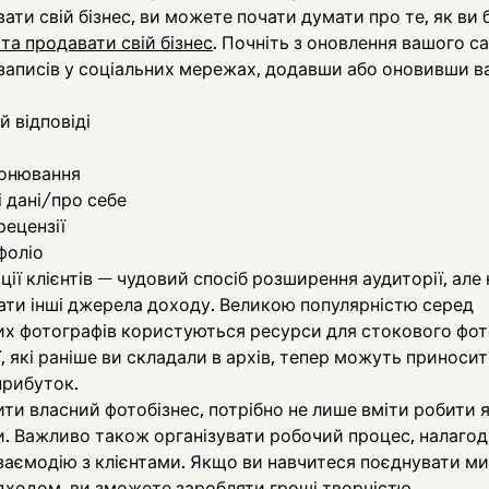
ти свій бізнес, ви можете почати думати про те, як ви 
та продавати свій бізнес
. Почніть з оновлення вашого с
записів у соціальних мережах, додавши або оновивши в
й відповіді
онювання
і дані/про себе
ецензії
фоліо
ії клієнтів — чудовий спосіб розширення аудиторії, але 
ати інші джерела доходу. Великою популярністю серед
их фотографів користуються ресурси для стокового фот
, які раніше ви складали в архів, тепер можуть приноси
прибуток.
ти власний фотобізнес, потрібно не лише вміти робити я
и. Важливо також організувати робочий процес, налаго
заємодію з клієнтами. Якщо ви навчитеся поєднувати м
дходом, ви зможете заробляти гроші творчістю.