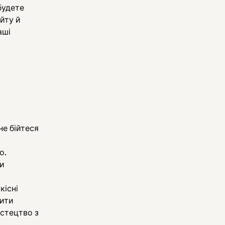
будете
айту й
аші
не бійтеся
о.
ти
кісні
дити
истецтво з