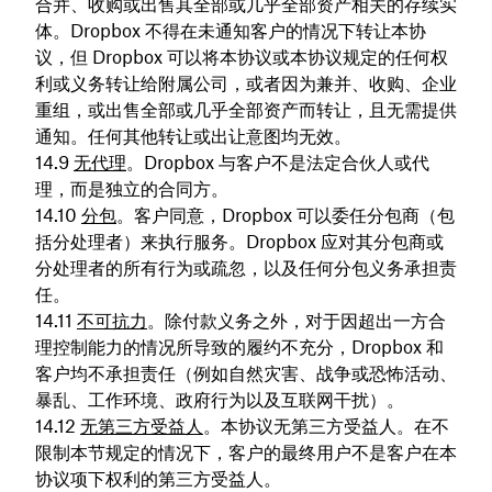
合并、收购或出售其全部或几乎全部资产相关的存续实
体。Dropbox 不得在未通知客户的情况下转让本协
议，但 Dropbox 可以将本协议或本协议规定的任何权
利或义务转让给附属公司，或者因为兼并、收购、企业
重组，或出售全部或几乎全部资产而转让，且无需提供
通知。任何其他转让或出让意图均无效。
无代理
。Dropbox 与客户不是法定合伙人或代
理，而是独立的合同方。
分包
。客户同意，Dropbox 可以委任分包商（包
括分处理者）来执行服务。Dropbox 应对其分包商或
分处理者的所有行为或疏忽，以及任何分包义务承担责
任。
不可抗力
。除付款义务之外，对于因超出一方合
理控制能力的情况所导致的履约不充分，Dropbox 和
客户均不承担责任（例如自然灾害、战争或恐怖活动、
暴乱、工作环境、政府行为以及互联网干扰）。
无第三方受益人
。本协议无第三方受益人。在不
限制本节规定的情况下，客户的最终用户不是客户在本
协议项下权利的第三方受益人。