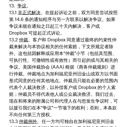
争议
。
非正式解决
。在提起诉讼之前，双方同意尝试按照
第 14.6 条的通知程序与另一方联系以解决争议。如果
争议未能在通知之日起三十天内解决，客户或
Dropbox 可提起正式诉讼。
仲裁
。客户和 Dropbox 同意通过最终的约束性仲
裁来解决与本协议相关的任何索赔，下文所规定者除
外。这包括因解释或应用本“仲裁”小节（包括其范围、
可执行性、可撤销性或有效性）而引起的或与其相关的
争议。美国仲裁协会 (AAA) 根据《商务仲裁规则》进
行仲裁。仲裁地点为加利福尼亚州旧金山或双方以书面
形式同意的任何其他地点。仲裁员只能在必要的范围内
代表个人裁决救济，以补偿客户或 Dropbox 的个人索
赔；仲裁员不得代表他人或公众裁决救济。我们过去、
现在和将来的附属公司和代理人在与您发生争议时，可
以援引我们在本“争议”一节项下的权利；否则，本条款
不向任何第三方授权。
仲裁例外
。任一方均可独自在加利福尼亚州旧金