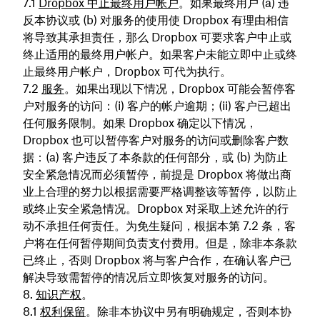
Dropbox 中止最终用户帐户
。如果最终用户 (a) 违
反本协议或 (b) 对服务的使用使 Dropbox 有理由相信
将导致其承担责任，那么 Dropbox 可要求客户中止或
终止适用的最终用户帐户。如果客户未能立即中止或终
止最终用户帐户，Dropbox 可代为执行。
服务
。如果出现以下情况，Dropbox 可能会暂停客
户对服务的访问：(i) 客户的帐户逾期；(ii) 客户已超出
任何服务限制。如果 Dropbox 确定以下情况，
Dropbox 也可以暂停客户对服务的访问或删除客户数
据：(a) 客户违反了本条款的任何部分，或 (b) 为防止
安全紧急情况而必须暂停，前提是 Dropbox 将做出商
业上合理的努力以根据需要严格调整该等暂停，以防止
或终止安全紧急情况。Dropbox 对采取上述允许的行
动不承担任何责任。为免生疑问，根据本第 7.2 条，客
户将在任何暂停期间负责支付费用。但是，除非本条款
已终止，否则 Dropbox 将与客户合作，在确认客户已
解决导致需暂停的情况后立即恢复对服务的访问。
知识产权
。
权利保留
。除非本协议中另有明确规定，否则本协