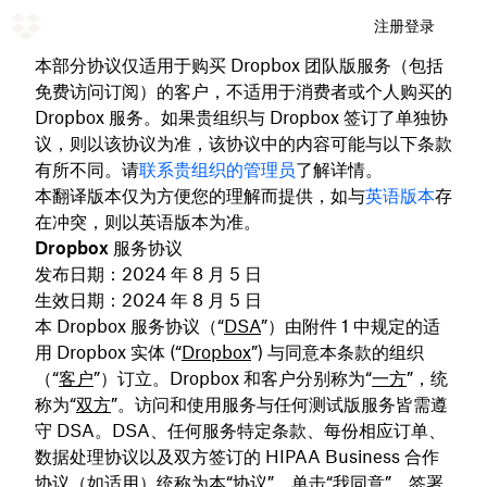
注册
登录
本部分协议仅适用于购买 Dropbox 团队版服务（包括
免费访问订阅）的客户，不适用于消费者或个人购买的
Dropbox 服务。如果贵组织与 Dropbox 签订了
单独协
议，则以该协议为准，该协议中的内容可能与以下条款
有所不同。请
联系贵组织的管理员
了解详情。
本翻译版本仅为方便您的理解而提供，如与
英语版本
存
在冲突，则以英语版本为准。
Dropbox 服务协议
发布日期：2024 年 8 月 5 日
生效日期：2024 年 8 月 5 日
本 Dropbox 服务协议（“
DSA
”）由附件 1 中规定的适
用 Dropbox 实体 (“
Dropbox
”) 与同意本条款的组织
（“
客户
”）订立。Dropbox 和客户分别称为“
一方
”，统
称为“
双方
”。
访问和使用服务与任何测试版服务皆需遵
守 DSA。DSA、任何服务特定条款、每份相应订单、
数据处理协议以及双方签订的 HIPAA Business 合作
协议（如适用）统称为本“
协议
”。单击“我同意”、签署