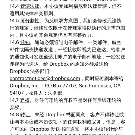
管辖法律
。本协议受加利福尼亚法律管辖，但不
适用其法律冲突原则。
可分割性
。为反映双方意图，我们会修改无法执
行的规定，但修改仅限于在使规定得以执行的所需范围
内，且协议的其余规定仍具有完整效力。
通知
。通知必须通过电子邮件、一类邮件、航空
邮件或隔夜快递发送，一经接收即视为已送达。给客户
的通知也可发送至适用帐户的电子邮件地址，一经发送
即视为已送达。给 Dropbox 的通知必须发送给
Dropbox 法务部门
contractnotices@dropbox.com
，同时应将副本寄给
Dropbox, Inc.：P.O.Box 77767, San Francisco, CA
94107，收件人：法务部。
弃权
。对任何违约的弃权不是对任何后续违约的
弃权。
转让
。未经 Dropbox 书面同意，客户不得转让或
让与本协议或本协议项下的任何权利或义务，但是，客
户可以向 Dropbox 发送书面通知，将本协议转让给与