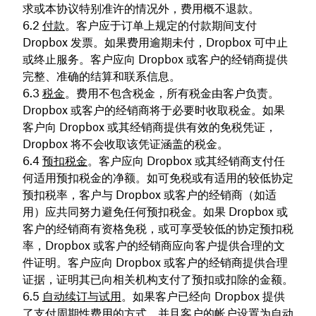
求或本协议特别准许的情况外，费用概不退款。
付款
。客户应于订单上规定的付款期间支付
Dropbox 发票。如果费用逾期未付，Dropbox 可中止
或终止服务。客户应向 Dropbox 或客户的经销商提供
完整、准确的结算和联系信息。
税金
。费用不包含税金，所有税金由客户负责。
Dropbox 或客户的经销商将于必要时收取税金。如果
客户向 Dropbox 或其经销商提供有效的免税凭证，
Dropbox 将不会收取该凭证涵盖的税金。
预扣税金
。客户应向 Dropbox 或其经销商支付任
何适用预扣税金的净额。如可免税或有适用的较低协定
预扣税率，客户与 Dropbox 或客户的经销商（如适
用）应共同努力避免任何预扣税金。如果 Dropbox 或
客户的经销商有资格免税，或可享受较低的协定预扣税
率，Dropbox 或客户的经销商应向客户提供合理的文
件证明。客户应向 Dropbox 或客户的经销商提供合理
证据，证明其已向相关机构支付了预扣或扣除的金额。
自动续订与试用
。如果客户已经向 Dropbox 提供
了支付周期性费用的方式，并且客户的帐户设置为自动