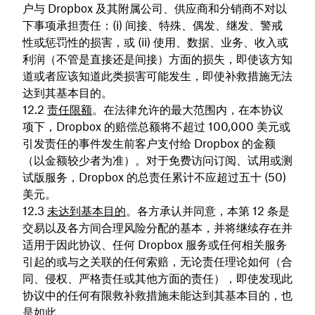
户与 Dropbox 及其附属公司、供应商和分销商不对以
下事项承担责任：(i) 间接、特殊、偶发、继发、警戒
性或惩罚性的损害，或 (ii) 使用、数据、业务、收入或
利润（不管是直接还是间接）方面的损失，即使该方知
道或者应该知道此类损害可能发生，即使补救措施无法
达到其基本目的。
责任限额
。在法律允许的最大范围内，在本协议
项下，Dropbox 的赔偿总额将不超过 100,000 美元或
引发责任的事件发生前客户支付给 Dropbox 的金额
（以金额较少者为准）。对于免费访问订阅、试用或测
试版服务，Dropbox 的总责任累计不应超过五十 (50)
美元。
未达到基本目的
。各方承认并同意，本第 12 条是
交易以及各方间合理风险分配的基本，并将继续存在并
适用于因此协议、任何 Dropbox 服务或任何相关服务
引起的或与之关联的任何索赔，无论责任理论如何（合
同、侵权、严格责任或其他方面的责任），即使发现此
协议中的任何有限救补救措施未能达到其基本目的，也
是如此。