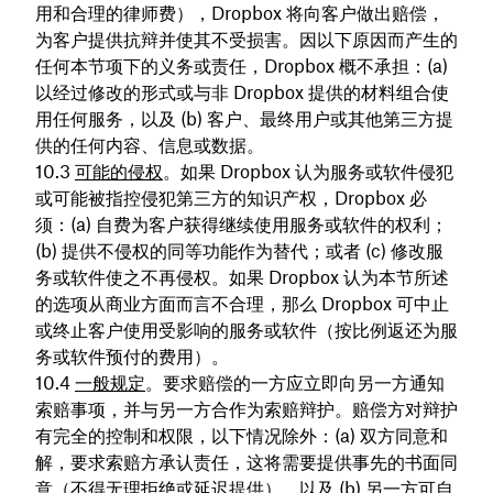
用和合理的律师费），Dropbox 将向客户做出赔偿，
为客户提供抗辩并使其不受损害。因以下原因而产生的
任何本节项下的义务或责任，Dropbox 概不承担：(a)
以经过修改的形式或与非 Dropbox 提供的材料组合使
用任何服务，以及 (b) 客户、最终用户或其他第三方提
供的任何内容、信息或数据。
可能的侵权
。如果 Dropbox 认为服务或软件侵犯
或可能被指控侵犯第三方的知识产权，Dropbox 必
须：(a) 自费为客户获得继续使用服务或软件的权利；
(b) 提供不侵权的同等功能作为替代；或者 (c) 修改服
务或软件使之不再侵权。如果 Dropbox 认为本节所述
的选项从商业方面而言不合理，那么 Dropbox 可中止
或终止客户使用受影响的服务或软件（按比例返还为服
务或软件预付的费用）。
一般规定
。要求赔偿的一方应立即向另一方通知
索赔事项，并与另一方合作为索赔辩护。赔偿方对辩护
有完全的控制和权限，以下情况除外：(a) 双方同意和
解，要求索赔方承认责任，这将需要提供事先的书面同
意（不得无理拒绝或延迟提供），以及 (b) 另一方可自