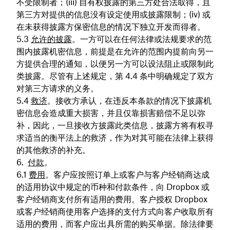
不受限制者；(iii) 自有权披露的第三方处合法取得，且
第三方对提供的信息没有设定使用或披露限制；(iv) 或
在未获得披露方保密信息的情况下独立开发而得者。
允许的披露
。一方可以在任何法律或法规要求的范
围内披露机密信息，前提是在允许的范围内提前向另一
方提供合理的通知，以便另一方可以设法阻止或限制此
类披露。尽管有上述规定，第 4.4 条中明确规定了双方
对第三方请求的义务。
救济
。接收方承认，在违反本条款的情况下披露机
密信息会造成重大损害，并且仅靠损害赔偿不足以弥
补，因此，一旦接收方披露此类信息，披露方将有权寻
求适当的衡平法上的救济，作为对其可能在法律上获得
的其他救济的补充。
付款
。
费用
。客户应按照订单上或客户与客户经销商达成
的适用协议中规定的币种和付款条件，向 Dropbox 或
客户经销商支付所有适用的费用。客户授权 Dropbox
或客户经销商使用客户选择的支付方式向客户收取所有
适用的费用，而客户应出具所需的购买单据。除法律要