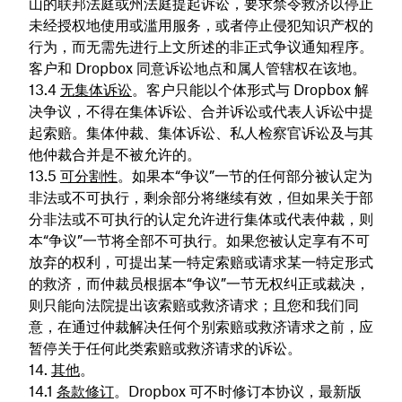
山的联邦法庭或州法庭提起诉讼，要求禁令救济以停止
未经授权地使用或滥用服务，或者停止侵犯知识产权的
行为，而无需先进行上文所述的非正式争议通知程序。
客户和 Dropbox 同意诉讼地点和属人管辖权在该地。
无集体诉讼
。客户只能以个体形式与 Dropbox 解
决争议，不得在集体诉讼、合并诉讼或代表人诉讼中提
起索赔。集体仲裁、集体诉讼、私人检察官诉讼及与其
他仲裁合并是不被允许的。
可分割性
。如果本“争议”一节的任何部分被认定为
非法或不可执行，剩余部分将继续有效，但如果关于部
分非法或不可执行的认定允许进行集体或代表仲裁，则
本“争议”一节将全部不可执行。如果您被认定享有不可
放弃的权利，可提出某一特定索赔或请求某一特定形式
的救济，而仲裁员根据本“争议”一节无权纠正或裁决，
则只能向法院提出该索赔或救济请求；且您和我们同
意，在通过仲裁解决任何个别索赔或救济请求之前，应
暂停关于任何此类索赔或救济请求的诉讼。
其他
。
条款修订
。Dropbox 可不时修订本协议，最新版