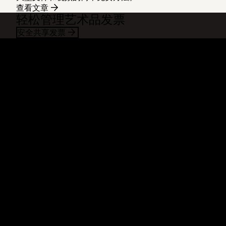
查看文章
轻松管理艺术品发票
安全共享发票
Dropbox
产品
桌面应用
Plus
移动应用
Professional
集成
Business
功能
Enterprise
解决方案
Dash
安全
DocSend
预先体验
Dropbox Sign
模板
Reclaim.ai
免费工具
套餐
产品更新
功能
支持
发送超大文件
帮助中心
发送长视频
联系我们
云照片存储
隐私与条款
安全传输文件
Cookie 政策
云备份
Cookie 与 CCPA 首选项