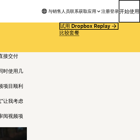
开始使用
与销售人员联系
获取应用
注册
登录
试用 Dropbox Replay
比较套餐
直接交付
同时使用几
频项目顺利
或"让我考虑
审阅视频项