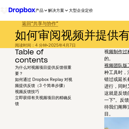
产品
解决方案
大型企业
定价
返回“共享与协作”
如何审阅视频并提供
阅读时间：4 分钟
•
2025年4月7日
Table of
视
频制作过
contents
的。
视频团队版
为什么对视频项目提供反馈很重
种工具时，
要？
错过或延长
如何通过 Dropbox Replay 对视
频提供反馈（3 个简单步骤）
进行，同时
视频反馈技巧
这就是反馈
立即获得有关视频项目的精确反
一下"。反
馈
待我们阐释
目。