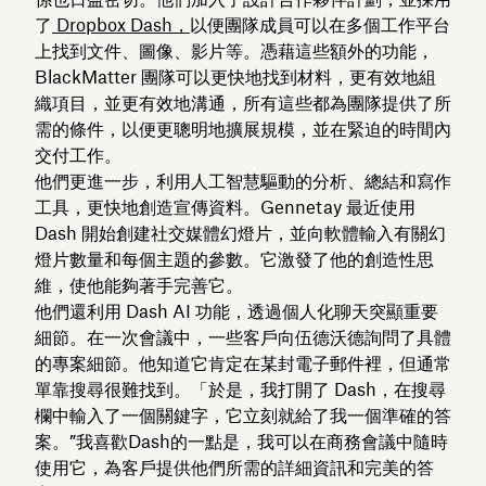
了
Dropbox Dash，
以便團隊成員可以在多個工作平台
上找到文件、圖像、影片等。憑藉這些額外的功能，
BlackMatter 團隊可以更快地找到材料，更有效地組
織項目，並更有效地溝通，所有這些都為團隊提供了所
需的條件，以便更聰明地擴展規模，並在緊迫的時間內
交付工作。
他們更進一步，利用人工智慧驅動的分析、總結和寫作
工具，更快地創造宣傳資料。Gennetay 最近使用
Dash 開始創建社交媒體幻燈片，並向軟體輸入有關幻
燈片數量和每個主題的參數。它激發了他的創造性思
維，使他能夠著手完善它。
他們還利用 Dash AI 功能，透過個人化聊天突顯重要
細節。在一次會議中，一些客戶向伍德沃德詢問了具體
的專案細節。他知道它肯定在某封電子郵件裡，但通常
單靠搜尋很難找到。「於是，我打開了 Dash，在搜尋
欄中輸入了一個關鍵字，它立刻就給了我一個準確的答
案。”我喜歡Dash的一點是，我可以在商務會議中隨時
使用它，為客戶提供他們所需的詳細資訊和完美的答