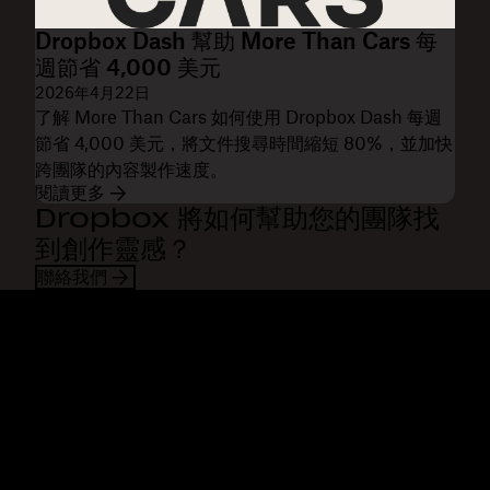
Dropbox Dash 幫助 More Than Cars 每
週節省 4,000 美元
2026年4月22日
了解 More Than Cars 如何使用 Dropbox Dash 每週
節省 4,000 美元，將文件搜尋時間縮短 80%，並加快
跨團隊的內容製作速度。
閱讀更多
Dropbox 將如何幫助您的團隊找
到創作靈感？
聯絡我們
Dropbox
產品
桌面應用程式
Plus
行動應用程式
Professional
整合
Business
功能
Enterprise
解決方案
Dash
安全性
DocSend
搶先體驗
Dropbox Sign