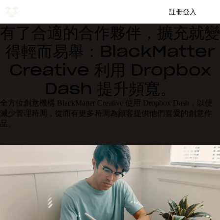
註冊
登入
有了合適的合作夥伴，擴充就變
得輕而易舉：BlackMatter
Creative 利用 Dropbox
Dash 提升頻寬。
全方位創意機構 BlackMatter Creative 使用 Dropbox Dash，以便
減少管理時間，從而有更多時間為顧客提供他們喜愛的創意作
品。