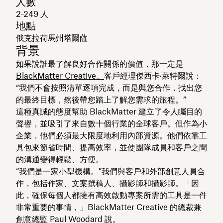
人數
2-249 人
地點
俄克拉荷馬州塔爾薩
背景
如果說誰最了解良好合作關係的價值，那一定是
BlackMatter Creative。
客戶經理傑西卡·萊特爾說：
“我們不會按照清單逐項完成，而是與您合作，找出您
的最終目標，然後帶您踏上了解您需求的旅程。”
這種真誠的態度幫助 BlackMatter 建立了令人矚目的
聲譽，並吸引了來自數十個行業的全球客戶。但作為小
企業，他們必須最大限度地利用內部資源。他們依靠工
具包來節省時間、提高效率，並使團隊成員和客戶之間
的溝通變得輕鬆、方便。
“我們是一家小型機構。”我們與客戶和外部創意人員合
作，包括作家、文案撰稿人、攝影師和攝影師。「因
此，確保每個人都擁有高效啟動專案所需的工具是一件
非常重要的事情，」BlackMatter Creative 的總裁兼
創意總監 Paul Woodard 說。