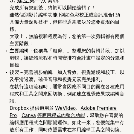
3. 建立第一次剪輯
完成所有規劃後，終於可以開始編輯了！
雖然個別影片編輯功能 (例如色彩校正或音訊混合) 須
具備大量深度技術，但這些通常取決於您要實現的目
標。
大致上，無論複雜程度為何，您的第一次剪輯都有兩個
主要階段：
主要編輯
：也稱為「粗剪」。整理您的剪輯片段、加以
剪輯，讓總體流程和時間安排符合計畫中設定的分鏡和
目標
後製－完善初步編輯，加入音效、視覺濾鏡和校正、以
及平滑過渡。確保音訊和視覺元素完美排列。
在執行這項流程時，通常會因應不同目的而在各種應用
程式和工具之間來回切換，例如建立視覺效果或編輯音
訊。
Dropbox 提供適用於
WeVideo
、
Adobe Premiere
Pro
、
Canva
等
應用程式內整合功能
，幫助您在喜愛的
編輯應用程式之間順暢運作。如此一來，您便能集中存
放所有工作，同時依照需求在常用編輯工具之間切換。