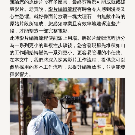
無論您的原始片段有多厲害，最終剪輯都可能成就或破
壞影片。老實說，
影片編輯流程
有時會令人感到漫長又
心生恐懼。就好像面前放著一塊大理石，由無數小時的
原始片段所組成，您必須專業且有效率地雕琢這些片
段，才能塑造一部完整電影。
此時影片編輯流程便能派上用場。將影片編輯流程拆分
為一系列更小的重複性步驟後，您會發現原先堆積如山
的工作開始轉變為一系列更小、更容易管理的小任務。
在本文中，我們將深入探索
影片工作流程
，提供您可以
參酌採用的基本工作流程，以提升編輯效率，並更能發
揮影響力。