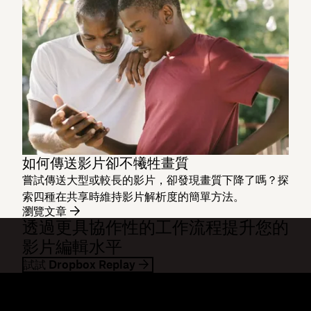
如何傳送影片卻不犧牲畫質
嘗試傳送大型或較長的影片，卻發現畫質下降了嗎？探
索四種在共享時維持影片解析度的簡單方法。
瀏覽文章
透過更具協作性的工作流程提升您的
影片編輯水平
試試 Dropbox Replay
Dropbox
產品
桌面應用程式
Plus