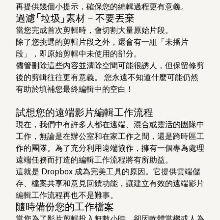
再提供幾個小提示，確保您的編輯過程更有意義。
過濾「垃圾」素材－不要丟棄
當您完成首次剪輯時，會切割大量原始片段。
除了您挑選的剪輯片段之外，還會有一組「未播片
段」，即原始剪輯中未使用的部分。
儘管刪除這些內容並清除空間可能很誘人，但保留修剪
後的剪輯往往更有意義。 您永遠不知道什麼可能仍然
有助於填補您最終編輯中的空白！
試想您的遠端影片編輯工作流程
現在，我們中有許多人都在遠端、混合
或靈活的團隊
中
工作，無論是在辦公室和在家工作之間，還是跨時區工
作的團隊。為了充分利用遠端協作，擁有一個專為處理
遠端任務而打造的編輯工作流程將有所助益。
這就是 Dropbox 成為完美工具的原因。它提供雲端儲
存、檔案共享和意見回饋功能，讓建立有效的遠端影片
編輯工作流程再也不是難事。
隨時備份您的工作檔案
當您為了影片剪輯投入無數小時，卻因軟體當機或人為