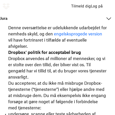
Tilmeld dig
Log på
Jura
Denne oversættelse er udelukkende udarbejdet for
nemheds skyld, og den
engelsksprogede version
vil have fortrinsret i tilfælde af eventuelle
afvigelser.
Dropbox' politik for acceptabel brug
Dropbox anvendes af millioner af mennesker, og vi
er stolte over den tillid, der bliver vist os. Til
gengæld har vi tillid til, at du bruger vores tjenester
ansvarligt.
Du accepterer, at du ikke må misbruge Dropbox-
tjenesterne (“tjenesterne”) eller hjælpe andre med
at misbruge dem. Du må eksempelvis ikke engang
forsøge at gøre noget af følgende i forbindelse
med tjenesterne:
undersøge, scanne eller teste sårbarheden af