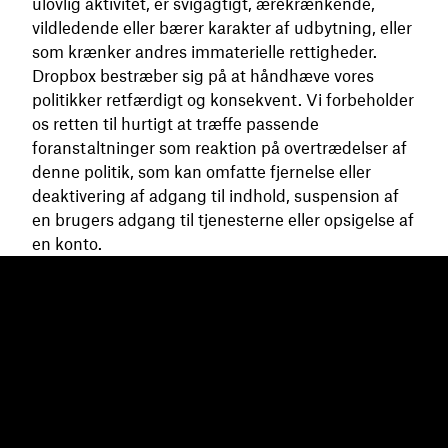
ulovlig aktivitet, er svigagtigt, ærekrænkende,
vildledende eller bærer karakter af udbytning, eller
som krænker andres immaterielle rettigheder.
Dropbox bestræber sig på at håndhæve vores
politikker retfærdigt og konsekvent. Vi forbeholder
os retten til hurtigt at træffe passende
foranstaltninger som reaktion på overtrædelser af
denne politik, som kan omfatte fjernelse eller
deaktivering af adgang til indhold, suspension af
en brugers adgang til tjenesterne eller opsigelse af
en konto.
Dropbox
Produkter
Til computeren
Plus
Mobilapp
Professional
Integrationer
Business
Funktioner
Enterprise
Løsninger
Dash
Sikkerhed
DocSend
Tidlig adgang
Dropbox Sign
Skabeloner
Reclaim.ai