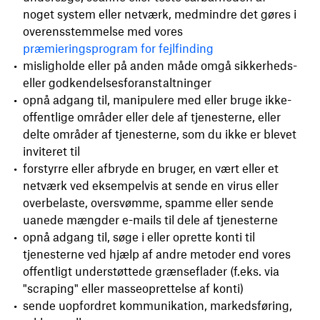
noget system eller netværk, medmindre det gøres i
overensstemmelse med vores
præmieringsprogram for fejlfinding
misligholde eller på anden måde omgå sikkerheds-
eller godkendelsesforanstaltninger
opnå adgang til, manipulere med eller bruge ikke-
offentlige områder eller dele af tjenesterne, eller
delte områder af tjenesterne, som du ikke er blevet
inviteret til
forstyrre eller afbryde en bruger, en vært eller et
netværk ved eksempelvis at sende en virus eller
overbelaste, oversvømme, spamme eller sende
uanede mængder e-mails til dele af tjenesterne
opnå adgang til, søge i eller oprette konti til
tjenesterne ved hjælp af andre metoder end vores
offentligt understøttede grænseflader (f.eks. via
"scraping" eller masseoprettelse af konti)
sende uopfordret kommunikation, markedsføring,