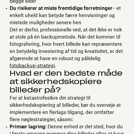
begge sider
Du risikerer at miste fremtidige forretninger
– et
enkelt uheld kan betyde færre henvisninger og
mistede muligheder senere hen
Det er derfor, professionelle ved, at det ikke er nok
at stole på én backupmetode. Når det kommer til
fotografering, hvor hvert billede kan repræsentere
en betydelig investering af tid og kreativitet, er det
afgørende at have en robust og pålidelig
fotobackup-strategi
.
Hvad er den bedste måde
at sikkerhedskopiere
billeder på?
For at katastrofesikre din strategi til
sikkerhedskopiering af billeder, bør du overveje at
implementere en flerlags tilgang, der omfatter
flere nøglestrategier, såsom:
Primær lagring
: Denne enhed er det sted, hvor du
i første omgang gemmer dine billeder efter at have