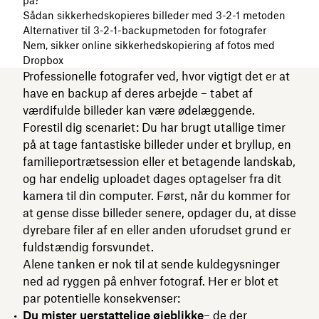
på?
Sådan sikkerhedskopieres billeder med 3-2-1 metoden
Alternativer til 3-2-1-backupmetoden for fotografer
Nem, sikker online sikkerhedskopiering af fotos med
Dropbox
Professionelle fotografer ved, hvor vigtigt det er at
have en backup af deres arbejde – tabet af
værdifulde billeder kan være ødelæggende.
Forestil dig scenariet: Du har brugt utallige timer
på at tage fantastiske billeder under et bryllup, en
familieportrætsession eller et betagende landskab,
og har endelig uploadet dages optagelser fra dit
kamera til din computer. Først, når du kommer for
at gense disse billeder senere, opdager du, at disse
dyrebare filer af en eller anden uforudset grund er
fuldstændig forsvundet.
Alene tanken er nok til at sende kuldegysninger
ned ad ryggen på enhver fotograf. Her er blot et
par potentielle konsekvenser:
Du mister uerstattelige øjeblikke
– de der