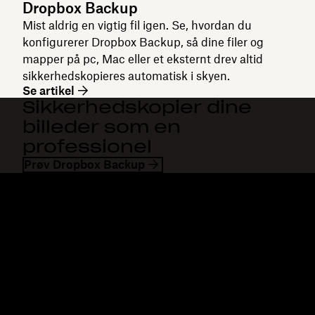
Dropbox Backup
Mist aldrig en vigtig fil igen. Se, hvordan du
konfigurerer Dropbox Backup, så dine filer og
mapper på pc, Mac eller et eksternt drev altid
sikkerhedskopieres automatisk i skyen.
Se artikel
Sikkerhedskopier dine
billeder som en
professionel
Prøv Dropbox Backup
Dropbox
Produkter
Til computeren
Plus
Mobilapp
Professional
Integrationer
Business
Funktioner
Enterprise
Løsninger
Dash
Sikkerhed
DocSend
Tidlig adgang
Dropbox Sign
Skabeloner
Reclaim.ai