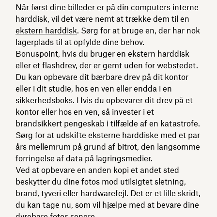
Når først dine billeder er på din computers interne
harddisk, vil det være nemt at trække dem til en
ekstern harddisk
. Sørg for at bruge en, der har nok
lagerplads til at opfylde dine behov.
Bonuspoint, hvis du bruger en ekstern harddisk
eller et flashdrev, der er gemt uden for webstedet.
Du kan opbevare dit bærbare drev på dit kontor
eller i dit studie, hos en ven eller endda i en
sikkerhedsboks. Hvis du opbevarer dit drev på et
kontor eller hos en ven, så invester i et
brandsikkert pengeskab i tilfælde af en katastrofe.
Sørg for at udskifte eksterne harddiske med et par
års mellemrum på grund af bitrot, den langsomme
forringelse af data på lagringsmedier.
Ved at opbevare en anden kopi et andet sted
beskytter du dine fotos mod utilsigtet sletning,
brand, tyveri eller hardwarefejl. Det er et lille skridt,
du kan tage nu, som vil hjælpe med at bevare dine
dyrebare fotos senere.