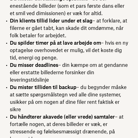
enestående billeder (som et pars første dans eller
et smil ved dimissionen) er væk for altid.
Din klients tillid lider under et slag
– at forklare, at
filerne er gået tabt, kan skade dit omdømme, når
folk betaler for arbejdet.
Du spilder timer på at lave arbejde om
– hvis en ny
optagelse overhovedet er mulig, vil det koste dig
tid, energi og penge.
Du misser deadlines
– din kæmpe om at gendanne
eller erstatte billederne forsinker din
leveringstidslinje
Du mister tilliden til backup
– du begynder måske
at sætte spørgsmålstegn ved alle dine systemer,
usikker på om nogen af dine filer rent faktisk er
sikre
Du håndterer akavede (eller vrede) samtaler
– at
fortælle nogen, at deres billeder er væk, er
stressende og følelsesmæssigt drænende, på