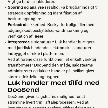
Vigtige fordele inkluderer:
Sporing og analyse i
realtid: Få brugbar indsigt til
strategisk opfølgning og identifikation af
beslutningstagere
Forbedret
sikkerhed: Beskyt fortrolige filer med
adgangskodebeskyttelse, vandmærkning og
verifikation af læser
Integrerede
e-signaturer: Luk handler hurtigere
med juridisk bindende elektroniske signaturer
indbygget direkte i platformen.
Ved at forene disse funktioner i ét enkelt værktøj
transformerer DocSend den måde, salgsteams
administrerer og lukker handler på, hvilket giver
større effektivitet og tryghed.
Luk handler med tillid med
DocSend
DocSend giver salgsteams mulighed for at
strømline hvert trin i aftaleprocessen. Ved at
kombinere avanceret analyse, sikker deling og e-