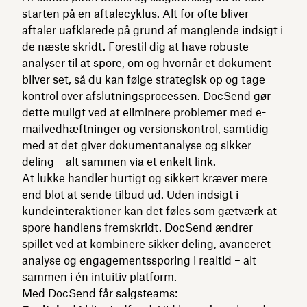
starten på en aftalecyklus. Alt for ofte bliver
aftaler uafklarede på grund af manglende indsigt i
de næste skridt. Forestil dig at have robuste
analyser til at spore, om og hvornår et dokument
bliver set, så du kan følge strategisk op og tage
kontrol over afslutningsprocessen. DocSend gør
dette muligt ved at eliminere problemer med e-
mailvedhæftninger og versionskontrol, samtidig
med at det giver dokumentanalyse og sikker
deling – alt sammen via et enkelt link.
At lukke handler hurtigt og sikkert kræver mere
end blot at sende tilbud ud. Uden indsigt i
kundeinteraktioner kan det føles som gætværk at
spore handlens fremskridt. DocSend ændrer
spillet ved at kombinere sikker deling, avanceret
analyse og engagementssporing i realtid – alt
sammen i én intuitiv platform.
Med DocSend får salgsteams: