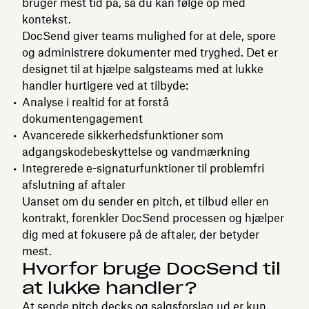
bruger mest tid på, så du kan følge op med
kontekst.
DocSend giver teams mulighed for at dele, spore
og administrere dokumenter med tryghed. Det er
designet til at hjælpe salgsteams med at lukke
handler hurtigere ved at tilbyde:
Analyse i realtid for at forstå
dokumentengagement
Avancerede sikkerhedsfunktioner som
adgangskodebeskyttelse og vandmærkning
Integrerede e-signaturfunktioner til problemfri
afslutning af aftaler
Uanset om du sender en pitch, et tilbud eller en
kontrakt, forenkler DocSend processen og hjælper
dig med at fokusere på de aftaler, der betyder
mest.
Hvorfor bruge DocSend til
at lukke handler?
At sende pitch decks og salgsforslag ud er kun