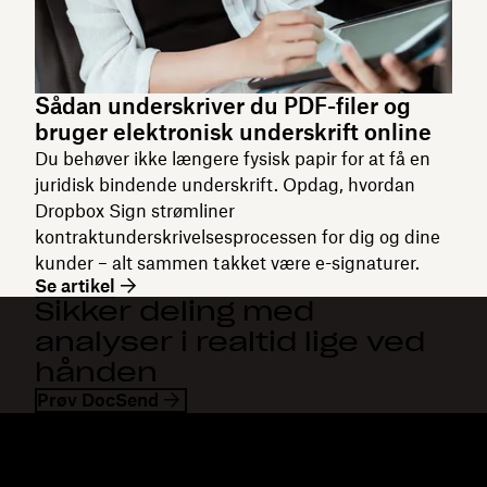
Sådan underskriver du PDF-filer og
bruger elektronisk underskrift online
Du behøver ikke længere fysisk papir for at få en
juridisk bindende underskrift. Opdag, hvordan
Dropbox Sign strømliner
kontraktunderskrivelsesprocessen for dig og dine
kunder – alt sammen takket være e-signaturer.
Se artikel
Sikker deling med
analyser i realtid lige ved
hånden
Prøv DocSend
Dropbox
Produkter
Til computeren
Plus
Mobilapp
Professional