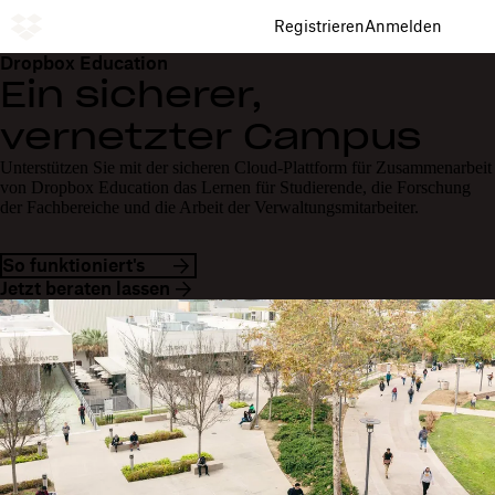
Registrieren
Anmelden
Dropbox Education
Ein sicherer,
vernetzter Campus
Unterstützen Sie mit der sicheren Cloud-Plattform für Zusammenarbeit
von Dropbox Education das Lernen für Studierende, die Forschung
der Fachbereiche und die Arbeit der Verwaltungsmitarbeiter.
So funktioniert's
Jetzt beraten lassen