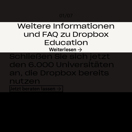
01/07
Weitere Informationen
und FAQ zu Dropbox
Education
Weiterlesen
Schließen Sie sich jetzt
den 6.000 Universitäten
an, die Dropbox bereits
nutzen
Jetzt beraten lassen
Dropbox
Produkte
Desktop-App
Plus
Mobile App
Professional
Integrationen
Business
Features
Enterprise
Lösungen
Dash