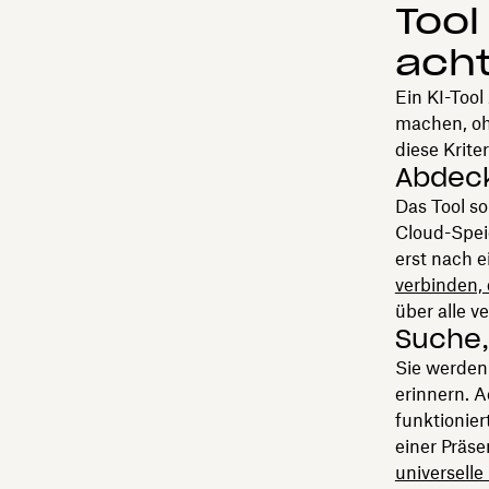
Tool
ach
Ein KI-Tool
machen, oh
diese Krite
Abdeck
Das Tool so
Cloud-Speic
erst nach e
verbinden, 
über alle 
Suche,
Sie werden
erinnern. A
funktionier
einer Präse
universell