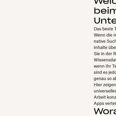
Welc
bei
Unt
Das beste T
Wenn die me
native Suc
Inhalte übe
Sie in der
Wissensda
wenn Ihr Te
sind es jed
genau so a
Hier zeige
universell
Arbeit kon
Apps verteil
Wora