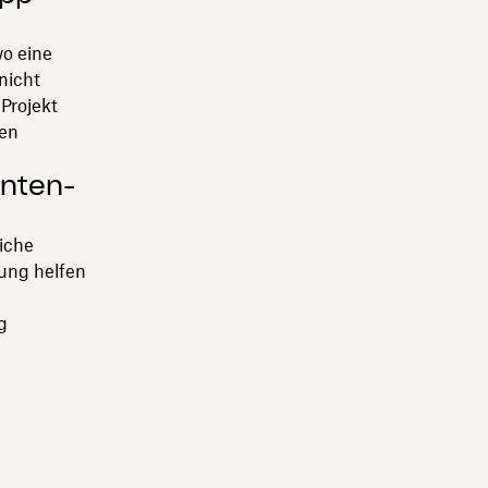
wo eine
nicht
Projekt
uen
nten-
iche
ung helfen
g