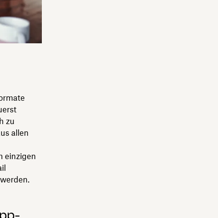
formate
uerst
h zu
us allen
m einzigen
il
 werden.
App-