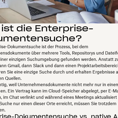
ist die Enterprise-
umentensuche?
rise-Dokumentsuche ist der Prozess, bei dem
nsdokumente über mehrere Tools, Repositorys und Datei
einer einzigen Suchumgebung gefunden werden. Anstatt z
ann Gmail, dann Slack und dann einen Projektarbeitsbereic
ren Sie eine einzige Suche durch und erhalten Ergebnisse a
n Quellen.
chtig, weil Unternehmensdokumente nicht mehr nur in eine
en. Ein Vertrag kann im Cloud-Speicher abgelegt, per E-Ma
 im Chat verlinkt und während eines Meetings aktualisiert
Suche nur einen dieser Orte erreicht, müssen Sie trotzdem
en.
rise-Dokumentensuche vs. native 