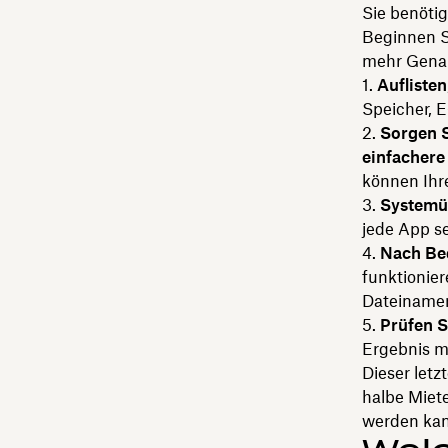
Sie benötig
Beginnen S
mehr Genau
Aufliste
Speicher, E
Sorgen 
einfachere
können Ih
Systemüb
jede App s
Nach Bed
funktionier
Dateiname
Prüfen S
Ergebnis mu
Dieser letzt
halbe Miete
werden kann