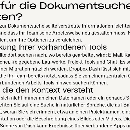
 für die Dokumentsuch
ten?
 zur Dokumentsuche sollte verstreute Informationen leichte
ne dass Ihr Team seine Arbeitsweise neu gestalten muss. 
rien, um Ihre Optionen zu vergleichen.
ung Ihrer vorhandenen Tools
llte dort suchen nach, wo bereits gearbeitet wird: E-Mail, Ka
her, freigegebene Laufwerke, Projekt-Tools und Chat. Es so
iner Migration nützlich werden. Dropbox Dash lässt sich mi
die Ihr Team bereits nutzt
, sodass Sie von einem zentralen 
verbundenen Arbeits-Tools hinweg suchen können.
 die den Kontext versteht
 sich nicht immer an einen Dateinamen oder ein genaues S
chten Sie auf eine Suche in natürlicher Sprache, die auf Ba
t, woran Sie sich erinnern, etwa an einen Projektnamen, ein
ntation oder die Beschreibung eines Bildes oder Videos. Di
e Suche
von Dash kann Ergebnisse über verbundene Apps u