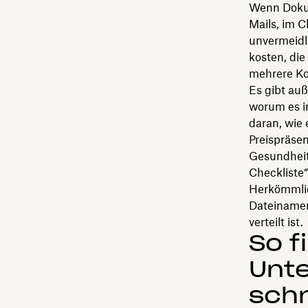
Wenn Dokum
Mails, im C
unvermeidli
kosten, die
mehrere Kop
Es gibt au
worum es i
daran, wie 
Preispräse
Gesundheit
Checkliste“
Herkömmlic
Dateinamen
verteilt ist.
So f
Unt
schn