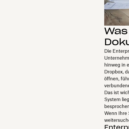
Was 
Dok
Die Enterp
Unternehme
hinweg in 
Dropbox, d
öffnen, füh
verbundene
Das ist wi
System lieg
besprochen,
Wenn Ihre 
weitersuch
Enterp