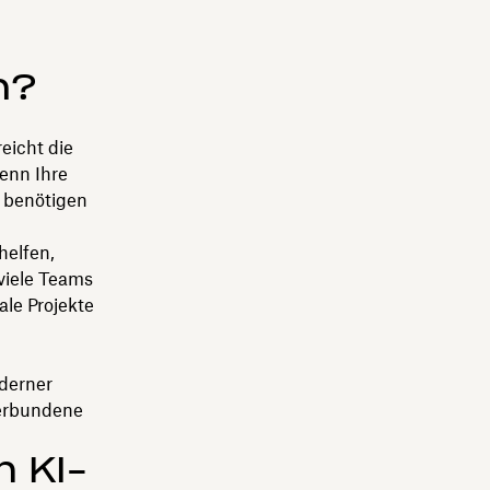
n?
eicht die
enn Ihre
, benötigen
elfen,
 viele Teams
ale Projekte
oderner
verbundene
m KI-