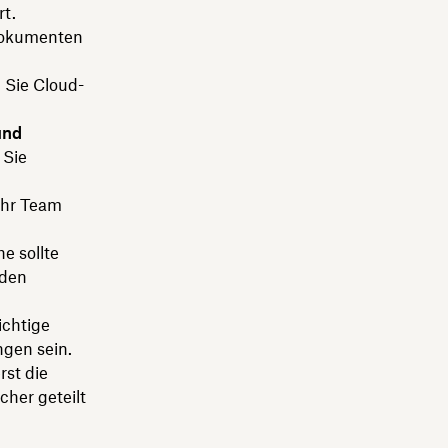
rt.
Dokumenten
 Sie Cloud-
und
 Sie
hr Team
e sollte
 den
ichtige
ngen sein.
rst die
cher geteilt