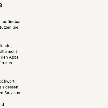
e
r auffindbar
Nutzen Sie
lender,
llte nicht
t den
Apps
Ort aus
tichwort
sis dessen
en Satz aus
e
nd