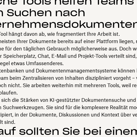
he Tools helfen Teams
m Suchen nach
ernehmensdokumente
ool hängt davon ab, wie fragmentiert Ihre Arbeit ist.
isten Ihrer Dokumente bereits auf einer Plattform liegen, r
he für den täglichen Gebrauch möglicherweise aus. Doch w
r Speicherplatz, Chat, E-Mail und Projekt-Tools verteilt sind
 Regel etwas Umfassenderes.
tenbanken und Dokumentenmanagementsysteme können h
am beim Zentralisieren von Inhalten diszipliniert vorgeht –
och nicht. Sie arbeiten weiterhin mit mehreren Tools, weil re
blaufen.
n sich die Stärken von KI-gestützter Dokumentensuche und
en Suchwerkzeugen. Sie sind für die komplexere Realität m
zipiert, in der Dokumente, Diskussionen und Kontext über 
t sind.
uf sollten Sie bei eine