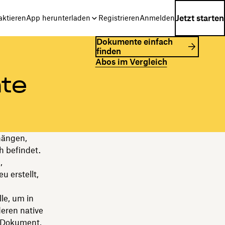
Jetzt starten
aktieren
App herunterladen
Registrieren
Anmelden
Dokumente einfach
finden
Abos im Vergleich
te
hängen,
h befindet.
,
u erstellt,
le, um in
eren native
e Dokument,