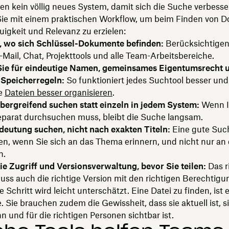
en kein völlig neues System, damit sich die Suche verbesse
ie mit einem praktischen Workflow, um beim Finden von 
igkeit und Relevanz zu erzielen:
n, wo sich Schlüssel-Dokumente befinden:
Berücksichtigen
-Mail, Chat, Projekttools und alle Team-Arbeitsbereiche.
Sie für eindeutige Namen, gemeinsames Eigentumsrecht 
 Speicherregeln:
So funktioniert jedes Suchtool besser und
re
Dateien besser organisieren
.
ergreifend suchen statt einzeln in jedem System:
Wenn I
eparat durchsuchen muss, bleibt die Suche langsam.
eutung suchen, nicht nach exakten Titeln:
Eine gute Such
en, wenn Sie sich an das Thema erinnern, und nicht nur an
n.
ie Zugriff und Versionsverwaltung, bevor Sie teilen:
Das r
ss auch die richtige Version mit den richtigen Berechtigu
e Schritt wird leicht unterschätzt. Eine Datei zu finden, ist e
. Sie brauchen zudem die Gewissheit, dass sie aktuell ist, si
 und für die richtigen Personen sichtbar ist.