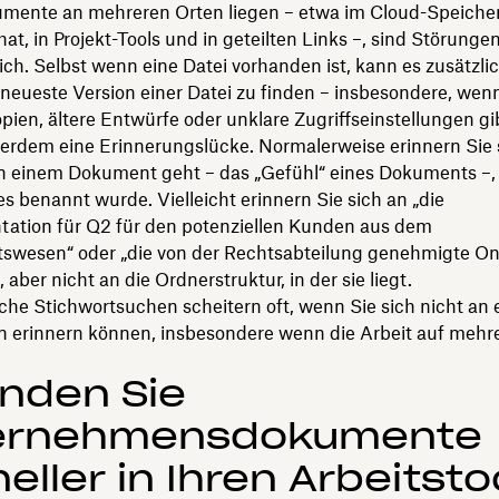
ente an mehreren Orten liegen – etwa im Cloud-Speicher,
hat, in Projekt-Tools und in geteilten Links –, sind Störunge
ch. Selbst wenn eine Datei vorhanden ist, kann es zusätzlic
 neueste Version einer Datei zu finden – insbesondere, wen
ien, ältere Entwürfe oder unklare Zugriffseinstellungen gi
ßerdem eine Erinnerungslücke. Normalerweise erinnern Sie 
n einem Dokument geht – das „Gefühl“ eines Dokuments –, 
es benannt wurde. Vielleicht erinnern Sie sich an „die
ntation für Q2 für den potenziellen Kunden aus dem
swesen“ oder „die von der Rechtsabteilung genehmigte O
, aber nicht an die Ordnerstruktur, in der sie liegt.
he Stichwortsuchen scheitern oft, wenn Sie sich nicht an 
 erinnern können, insbesondere wenn die Arbeit auf mehre
inden Sie
ernehmensdokumente
eller in Ihren Arbeitsto