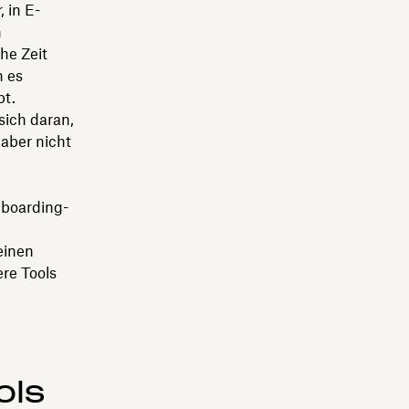
 in E-
n
he Zeit
n es
bt.
sich daran,
aber nicht
nboarding-
einen
re Tools
ols