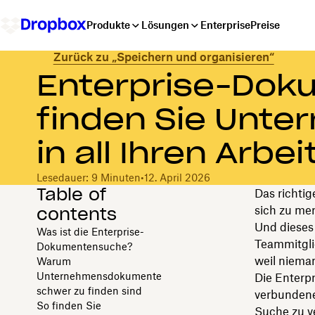
Produkte
Lösungen
Enterprise
Preise
Zurück zu „Speichern und organisieren“
Enterprise-Dok
finden Sie Unt
in all Ihren Arbe
Lesedauer: 9 Minuten
•
12. April 2026
Table of
Das richti
contents
sich zu mer
Und dieses
Was ist die Enterprise-
Teammitglie
Dokumentensuche?
weil nieman
Warum
Unternehmensdokumente
Die Enterp
schwer zu finden sind
verbundene
So finden Sie
Suche zu ve