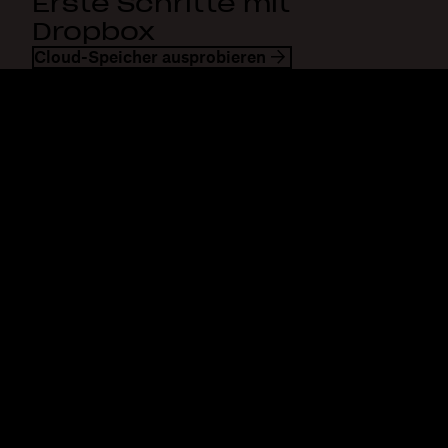
Erste Schritte mit
Dropbox
Cloud-Speicher ausprobieren
Dropbox
Produkte
Desktop-App
Plus
Mobile App
Professional
Integrationen
Business
Features
Enterprise
Lösungen
Dash
Sicherheit
DocSend
Vorabzugriff
Dropbox Sign
Vorlagen
Reclaim.ai
Kostenlose Tools
Abos
Produkt-Updates
Features
Support
Senden von großen Dateien
Hilfecenter
Lange Videos senden
Kontakt
Cloud-Speicher für Fotos
Datenschutz & AGB
Sichere Dateiübertragung
Cookies-Richtlinie
Cloud-Backup
Cookie- und CCPA-