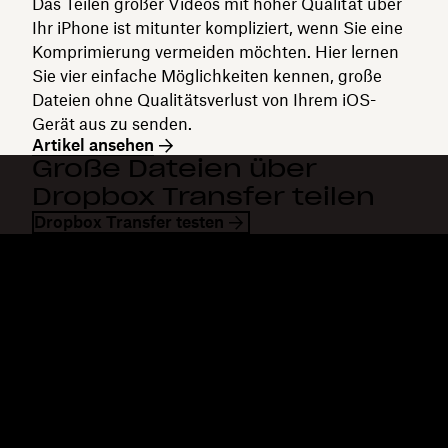
Das Teilen großer Videos mit hoher Qualität über
Ihr iPhone ist mitunter kompliziert, wenn Sie eine
Komprimierung vermeiden möchten. Hier lernen
Sie vier einfache Möglichkeiten kennen, große
Dateien ohne Qualitätsverlust von Ihrem iOS-
Gerät aus zu senden.
Artikel ansehen
Große Dateien über
Dropbox Transfer teilen
Dropbox Transfer testen
Dropbox
Produkte
Desktop-App
Plus
Mobile App
Professional
Integrationen
Business
Features
Enterprise
Lösungen
Dash
Sicherheit
DocSend
Vorabzugriff
Dropbox Sign
Vorlagen
Reclaim.ai
Kostenlose Tools
Abos