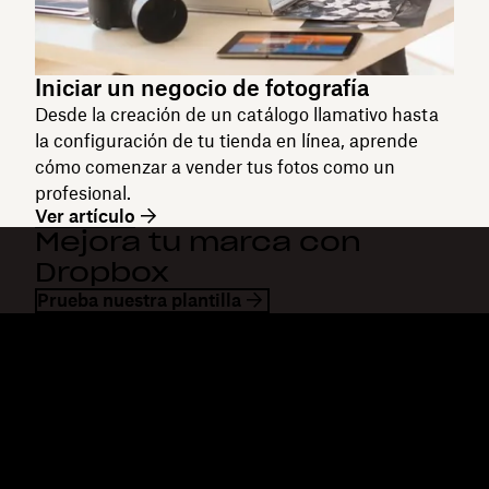
Iniciar un negocio de fotografía
Desde la creación de un catálogo llamativo hasta
la configuración de tu tienda en línea, aprende
cómo comenzar a vender tus fotos como un
profesional.
Ver artículo
Mejora tu marca con
Dropbox
Prueba nuestra plantilla
Dropbox
Productos
Aplicación para escritorio
Plus
Aplicación para dispositivos
Professional
móviles
Business
Integraciones
Enterprise
Características
Dash
Soluciones
DocSend