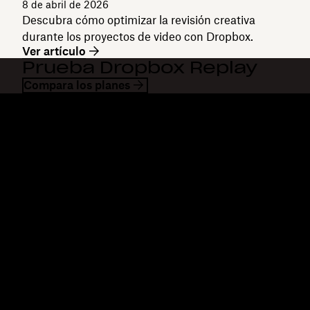
8 de abril de 2026
Descubra cómo optimizar la revisión creativa
durante los proyectos de video con Dropbox.
Ver artículo
Prueba Dropbox Replay
Compara los planes
Dropbox
Productos
Aplicación para escritorio
Plus
Aplicación para dispositivos
Professional
móviles
Business
Integraciones
Enterprise
Características
Dash
Soluciones
DocSend
Seguridad
Dropbox Sign
Acceso anticipado
Reclaim.ai
Plantillas
Planes
Herramientas gratis
Actualizaciones de
productos
Características
Soporte
Enviar archivos de gran
Centro de ayuda