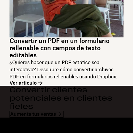
Convertir un PDF en un formulario
rellenable con campos de texto
editables
¿Quieres hacer que un PDF estático sea
interactivo? Descubre cómo convertir archivos
PDF en formularios rellenables usando Dropbox.
Ver artículo
Convertir clientes
potenciales en clientes
fieles
Aumenta tus ventas
Dropbox
Productos
Aplicación para escritorio
Plus