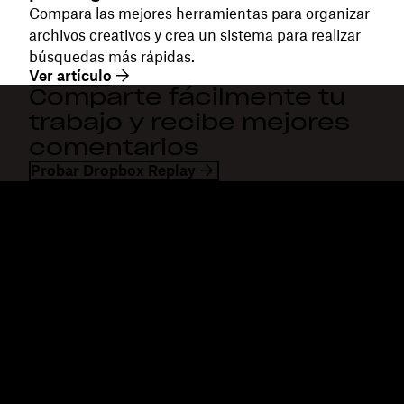
Compara las mejores herramientas para organizar
archivos creativos y crea un sistema para realizar
búsquedas más rápidas.
Ver artículo
Comparte fácilmente tu
trabajo y recibe mejores
comentarios
Probar Dropbox Replay
Dropbox
Productos
Aplicación para escritorio
Plus
Aplicación móvil
Professional
Integraciones
Business
Funciones
Enterprise
Soluciones
Dash
Seguridad
DocSend
Acceso preliminar
Dropbox Sign
Plantillas
Reclaim.ai
Herramientas gratuitas
Planes
Actualizaciones del