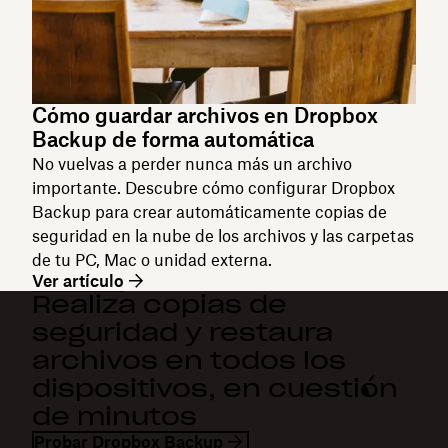
Cómo guardar archivos en Dropbox
Backup de forma automática
No vuelvas a perder nunca más un archivo
importante. Descubre cómo configurar Dropbox
Backup para crear automáticamente copias de
seguridad en la nube de los archivos y las carpetas
de tu PC, Mac o unidad externa.
Ver artículo
Realiza copias de
seguridad y restaura
archivos en todos los
dispositivos, en cuestión
de minutos
Probar Dropbox Backup