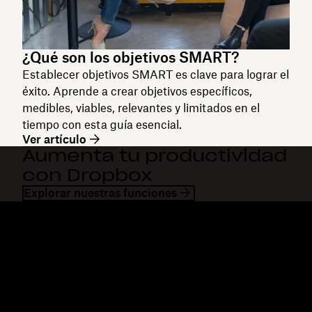
¿Qué son los objetivos SMART?
Establecer objetivos SMART es clave para lograr el
éxito. Aprende a crear objetivos específicos,
medibles, viables, relevantes y limitados en el
tiempo con esta guía esencial.
Ver artículo
Aumenta tu productividad
con Dropbox
Explorar nuestras funciones
Dropbox
Productos
Aplicación para escritorio
Plus
Aplicación móvil
Professional
Integraciones
Business
Funciones
Enterprise
Soluciones
Dash
Seguridad
DocSend