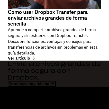
Cómo usar Dropbox Transfer para
enviar archivos grandes de forma
sencilla
Aprende a compartir archivos grandes de forma
segura y sin esfuerzo con Dropbox Transfer.
Descubre funciones, ventajas y consejos para
transferencias de archivos sin problemas en esta
guía detallada.
Ver artículo
Envía archivos grandes de
forma segura con
Dropbox.
Comienza hoy mismo
Dropbox
Productos
Aplicación para escritorio
Plus
Aplicación móvil
Professional
Integraciones
Business