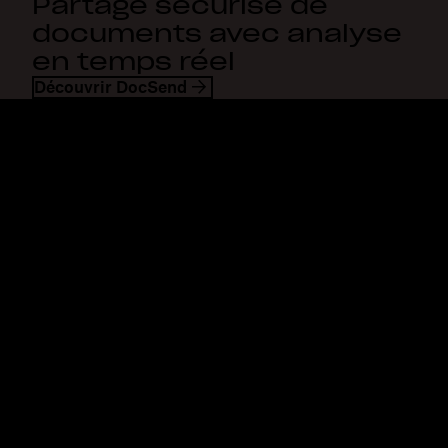
Partage sécurisé de
documents avec analyse
en temps réel
Découvrir DocSend
Dropbox
Produits
Application de bureau
Plus
Application mobile
Professional
Intégrations
Business
Fonctionnalités
Enterprise
Solutions
Dash
Sécurité
DocSend
Accès en avant-première
Dropbox Sign
Modèles
Reclaim.ai
Outils gratuits
Forfaits
Nouveautés concernant les
produits
Fonctionnalités
Assistance
Envoi de fichiers
Centre d’assistance
volumineux
Nous contacter
Envoi de longues vidéos
Confidentialité et