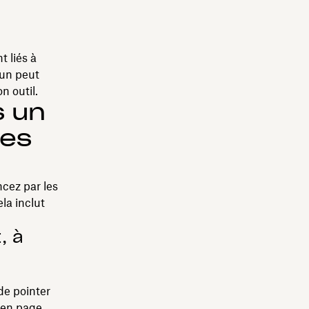
t liés à
cun peut
n outil.
s un
les
cez par les
ela inclut
, à
de pointer
 en page,