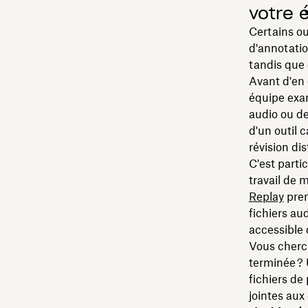
votre 
Certains ou
d'annotatio
tandis que 
Avant d'en c
équipe exam
audio ou de
d'un outil 
révision dis
C'est parti
travail de 
Replay
pren
fichiers au
accessible
Vous cherch
terminée ? 
fichiers de
jointes aux