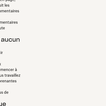
it les
ommentaires
mmentaires
ute
e aucun
ir
x
ommencer à
 travaillez
 prenantes
us de
que