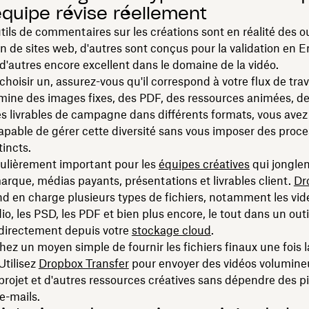
équipe révise réellement
tils de commentaires sur les créations sont en réalité des ou
n de sites web, d'autres sont conçus pour la validation en E
d'autres encore excellent dans le domaine de la vidéo.
hoisir un, assurez-vous qu'il correspond à votre flux de trava
ine des images fixes, des PDF, des ressources animées, des
s livrables de campagne dans différents formats, vous avez
capable de gérer cette diversité sans vous imposer des proc
tincts.
culièrement important pour les
équipes créatives
qui jonglen
marque, médias payants, présentations et livrables client.
Dr
d en charge plusieurs types de fichiers, notamment les vidé
dio, les PSD, les PDF et bien plus encore, le tout dans un outi
 directement depuis votre
stockage cloud
.
ez un moyen simple de fournir les fichiers finaux une fois l
Utilisez
Dropbox Transfer
pour envoyer des vidéos volumine
 projet et d'autres ressources créatives sans dépendre des p
 e-mails.