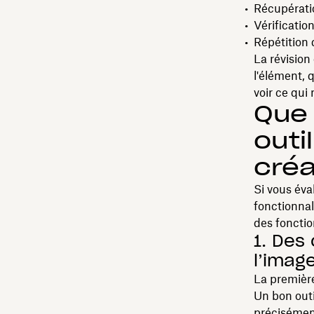
Récupératio
Vérificatio
Répétition d
La révision
l'élément, 
voir ce qui
Que 
outi
créa
Si vous éva
fonctionnali
des fonction
1. Des
l’imag
La première
Un bon outi
précisément