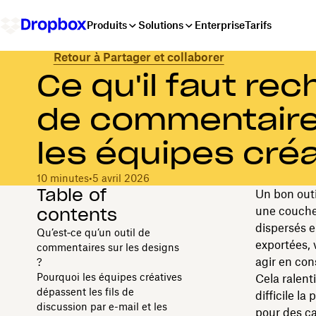
Produits
Solutions
Enterprise
Tarifs
Retour à Partager et collaborer
Ce qu'il faut re
de commentaires
les équipes cré
10 minutes
•
5 avril 2026
Table of
Un bon outi
contents
une couche
dispersés e
Qu’est‑ce qu’un outil de
exportées, 
commentaires sur les designs
agir en co
?
Pourquoi les équipes créatives
Cela ralent
dépassent les fils de
difficile la
discussion par e-mail et les
pour des ca