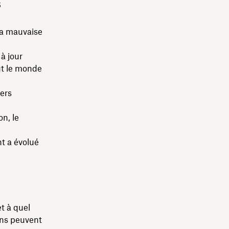
s
la mauvaise
à jour
out le monde
iers
n, le
t a évolué
et à quel
ions peuvent