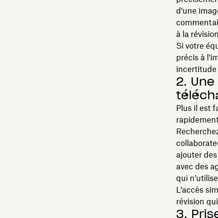
d’une imag
commentaire
à la révision
Si votre éq
précis à l'
incertitude
2. Une
téléc
Plus il est 
rapidement
Recherchez 
collaborate
ajouter de
avec des ag
qui n’utili
L’accès sim
révision qu
3. Pri