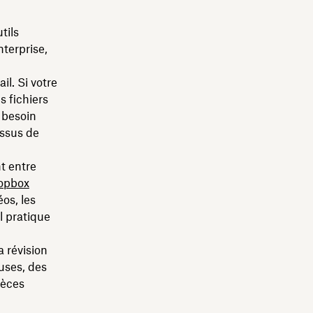
tils
nterprise,
il. Si votre
 fichiers
 besoin
essus de
t entre
opbox
os, les
l pratique
a révision
uses, des
ièces