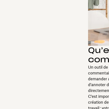
Qu’e
comm
Un outil de 
commentaire
demander au
d'annoter d
directement
C’est impor
création de
travail : v