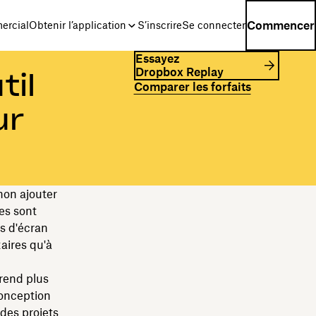
Commencer
ercial
Obtenir l’application
S’inscrire
Se connecter
Essayez
Dropbox Replay
til
Comparer les forfaits
ur
 non ajouter
es sont
es d'écran
aires qu'à
 rend plus
 conception
des projets