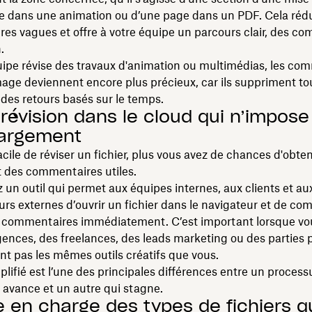
e dans une animation ou d’une page dans un PDF. Cela rédu
s vagues et offre à votre équipe un parcours clair, des c
.
uipe révise des travaux d'animation ou multimédias, les co
image deviennent encore plus précieux, car ils suppriment to
 des retours basés sur le temps.
 révision dans le cloud qui n’impos
hargement
facile de réviser un fichier, plus vous avez de chances d'obten
 des commentaires utiles.
un outil qui permet aux équipes internes, aux clients et au
urs externes d’ouvrir un fichier dans le navigateur et de c
s commentaires immédiatement. C’est important lorsque vous
ences, des freelances, des leads marketing ou des parties
sent pas les mêmes outils créatifs que vous.
plifié est l’une des principales différences entre un process
i avance et un autre qui stagne.
se en charge des types de fichiers 