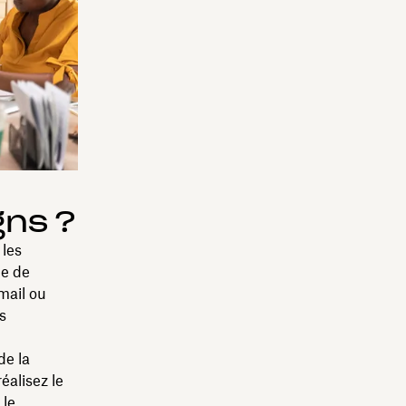
gns ?
 les
ue de
mail ou
s
de la
éalisez le
 le