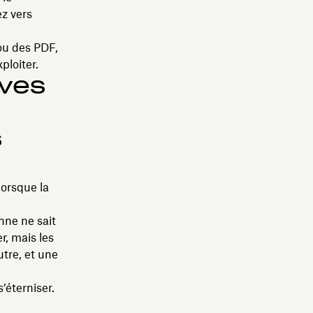
ez vers
 ou des PDF,
ploiter.
ives
s
lorsque la
nne ne sait
r, mais les
utre, et une
’éterniser.