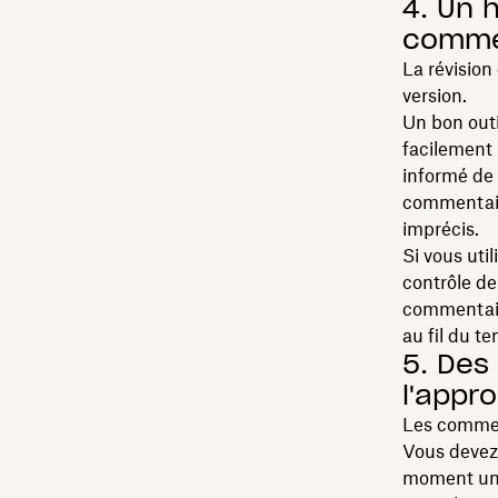
4. Un 
commen
La révision
version.
Un bon outi
facilement l
informé de 
commentaire
imprécis.
Si vous uti
contrôle de 
commentair
au fil du t
5. Des 
l'appr
Les commen
Vous devez 
moment un fi