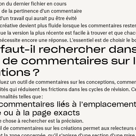
n du dernier fichier en cours
n de la pertinence d'un commentaire
'un travail qui aurait pu être évité
 créative devient plus fluide lorsque les commentaires resten
que la version la plus récente est facile à trouver et que cha
 nécessite encore une réponse. L'essentiel est de choisir le bo
faut-il rechercher dan
l de commentaires sur 
tions ?
luez un outil de commentaires sur les conceptions, commen
tés qui réduisent les frictions dans les cycles de révision. C
nalités telles que :
 commentaires liés à l’emplacement
e ou à la page exacts
 chose à rechercher est la précision.
l de commentaires sur les créations permet aux relecteurs 
 la zone concernée, qu’il s’agisse d’une section d’une mise