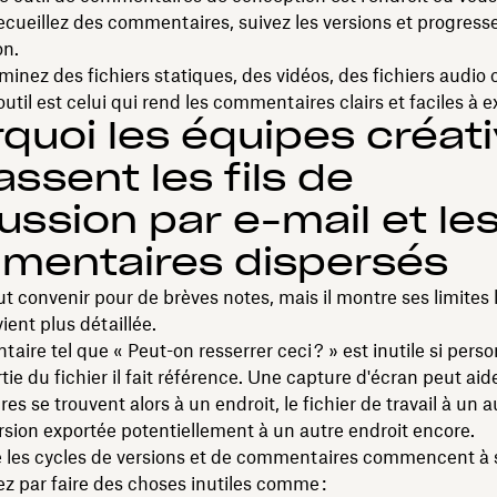
ecueillez des commentaires, suivez les versions et progress
on.
minez des fichiers statiques, des vidéos, des fichiers audio
outil est celui qui rend les commentaires clairs et faciles à ex
quoi les équipes créat
ssent les fils de
ussion par e-mail et le
mentaires dispersés
ut convenir pour de brèves notes, mais il montre ses limites 
ient plus détaillée.
ire tel que « Peut-on resserrer ceci ? » est inutile si perso
tie du fichier il fait référence. Une capture d'écran peut aide
s se trouvent alors à un endroit, le fichier de travail à un a
rsion exportée potentiellement à un autre endroit encore.
e les cycles de versions et de commentaires commencent à s
ez par faire des choses inutiles comme :