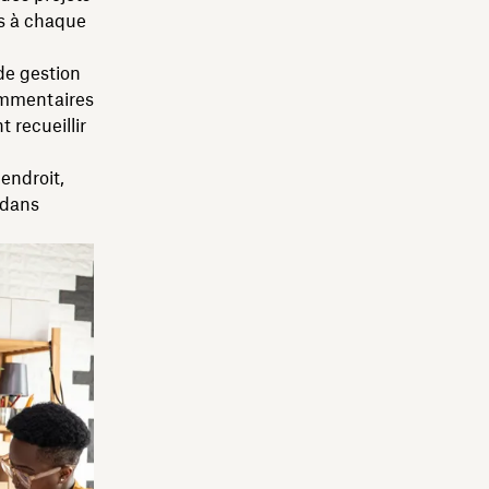
ps à chaque
de gestion
ommentaires
 recueillir
 endroit,
dans