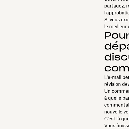
partagez, r
l’approbati
Si vous exa
le meilleur 
Pour
dépa
disc
com
L'e-mail pe
révision dev
Un commenta
à quelle par
commentaire
nouvelle ve
C’est là qu
Vous finiss