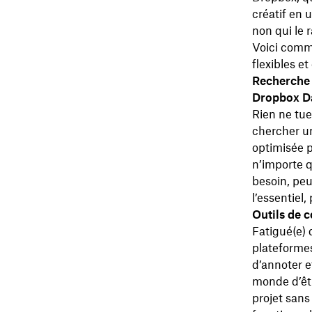
créatif en u
non qui le r
Voici comme
flexibles e
Recherche 
Dropbox D
Rien ne tue
chercher un
optimisée 
n’importe q
besoin, pe
l’essentiel
Outils de 
Fatigué(e) d
plateforme
d’annoter e
monde d’êtr
projet sans