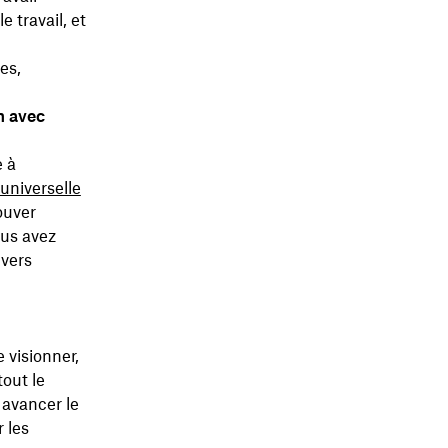
e travail, et
es,
n avec
e à
universelle
ouver
ous avez
 vers
 visionner,
out le
 avancer le
 les