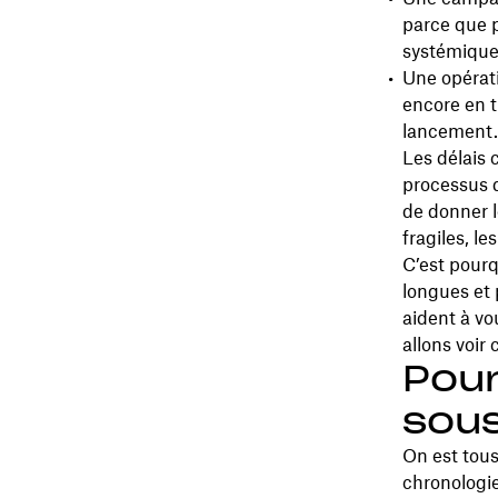
parce que p
systémique
Une opérat
encore en t
lancement.
Les délais 
processus d
de donner 
fragiles, le
C’est pourq
longues et 
aident à vo
allons voir
Pour
sous
On est tous 
chronologie