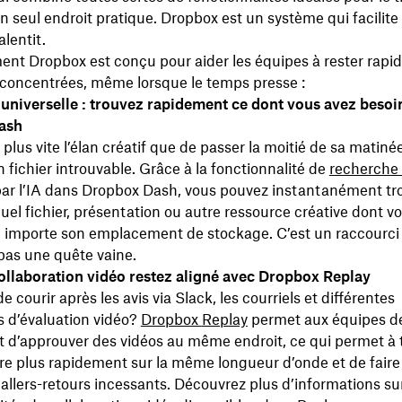
n seul endroit pratique. Dropbox est un système qui facilite l
alentit.
nt Dropbox est conçu pour aider les équipes à rester rapid
t concentrées, même lorsque le temps presse :
universelle : trouvez rapidement ce dont vous avez besoi
ash
 plus vite l’élan créatif que de passer la moitié de sa matiné
 fichier introuvable. Grâce à la fonctionnalité de
recherche 
par l’IA dans Dropbox Dash, vous pouvez instantanément tr
uel fichier, présentation ou autre ressource créative dont v
u importe son emplacement de stockage. C’est un raccourci
, pas une quête vaine.
collaboration vidéo restez aligné avec Dropbox Replay
e courir après les avis via Slack, les courriels et différentes
s d’évaluation vidéo?
Dropbox
Replay
permet aux équipes de
t d’approuver des vidéos au même endroit, ce qui permet à t
e plus rapidement sur la même longueur d’onde et de faire
 allers-retours incessants. Découvrez plus d’informations sur