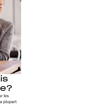
is
me?
r les
a plupart