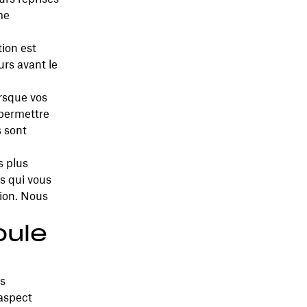
me
ion est
urs avant le
orsque vos
 permettre
 sont
s plus
s qui vous
sion. Nous
oule
es
 aspect