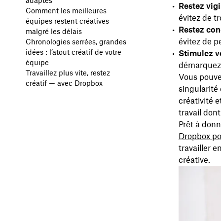
adaptés
Restez vigi
Comment les meilleures
évitez de t
équipes restent créatives
Restez con
malgré les délais
évitez de p
Chronologies serrées, grandes
idées : l’atout créatif de votre
Stimulez v
équipe
démarquez-v
Travaillez plus vite, restez
Vous pouvez
créatif — avec Dropbox
singularité
créativité e
travail dont
Prêt à don
Dropbox po
travailler e
créative.