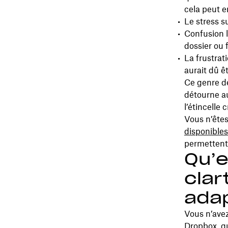
cela peut 
Le stress s
Confusion l
dossier ou f
La frustrat
aurait dû ê
Ce genre de
détourne au
l’étincelle 
Vous n’êtes
disponible
permettent 
Qu’e
clar
ada
Vous n’avez
Dropbox, qu