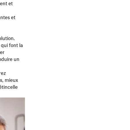
ent et
antes et
lution.
qui font la
ier
roduire un
rez
es, mieux
étincelle