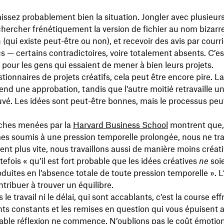
ssez probablement bien la situation. Jongler avec plusieur
chercher frénétiquement la version de fichier au nom bizarr
(qui existe peut-être ou non), et recevoir des avis par courri
 — certains contradictoires, voire totalement absents. C’es
our les gens qui essaient de mener à bien leurs projets.
stionnaires de projets créatifs, cela peut être encore pire. L
tend une approbation, tandis que l’autre moitié retravaille 
vé. Les idées sont peut-être bonnes, mais le processus peu
ches menées par la
Harvard Business School
montrent que,
s soumis à une pression temporelle prolongée, nous ne tra
nt plus vite, nous travaillons aussi de manière moins créati
tefois « qu’il est fort probable que les idées créatives
ne
soi
duites en l’absence totale de toute pression temporelle ». L’
tribuer à trouver un équilibre.
 le travail ni le délai, qui sont accablants, c’est la course eff
s constants et les remises en question qui vous épuisent
table réflexion ne commence. N’oublions pas le coût émotio