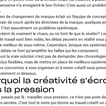
ersonne n’a enregistré le bon fichier. C’est aussi un problè
.
ion de changement de marque éclair où l’équipe de concept
rain de courir après les directives de la marque, quelques jo
 C’est assurément un problème systémique.
créent-ils vraiment le chaos, ou ne font-ils que le révéler? L
e travail sont bien rodés, les délais peuvent en réalité vous
le meilleur de vous-même. Cependant, lorsque vos systèmes
s délais ne font qu’amplifier les failles qui les composent.
uoi la vraie solution n’est pas de demander des chronologie
plus flexibles, mais de mettre en place de meilleurs système
us concentrer, à vous organiser et à rester créatif sous pres
 comment ci-dessous.
quoi la créativité s’écr
 la pression
passés par là : travailler sous pression, ce n’est pas juste d
s serrées. C’est tout le reste qui donne au travail créatif un