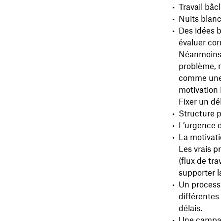
Travail bâc
Nuits blanc
Des idées b
évaluer co
Néanmoins, 
problème, m
comme une c
motivation 
Fixer un dé
Structure p
L’urgence d
La motivati
Les vrais p
(flux de tr
supporter l
Un processu
différente
délais.
Une campagn