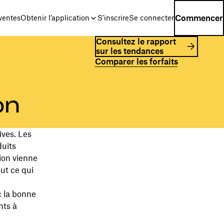
Commencer
ventes
Obtenir l’application
S’inscrire
Se connecter
Consultez le rapport
sur les tendances
Comparer les forfaits
on
ives. Les
duits
tion vienne
out ce qui
c la bonne
nts à