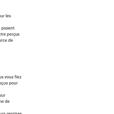
ur les
i posent
être perçus
urce de
s vous fiez
onçus pour
sur
me de
urs reprises