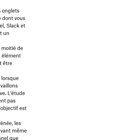
s onglets
e dont vous
el, Slack et
t un
a moitié de
un élément
t être
 lorsque
vaillons
ve. L’étude
ent pas
objectif est
rénée, les
 avant même
nnel que