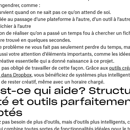
engendrer, comme :
urvient quand on ne sait pas ce qu’on attend de soi.
iée au passage d’une plateforme à l’autre, d’un outil à l’autre
ichier à l’autre
ion de réaliser qu’on a passé un temps fou à chercher un fich
tre trouvé en quelques secondes.
 problème ne vous fait pas seulement perdre du temps, mai
ssi votre attention d’éléments importants, comme les idées,
créative essentielle qui a donné naissance à ce projet.
 pas obligé de travailler de cette façon. Grâce aux
outils cré
s dans
Dropbox,
vous bénéficiez de systèmes plus intelligent
de rester créatif, même avec un horaire chargé.
st-ce qui aide? Structu
té et outils parfaiteme
ptés
 pas besoin de plus d’outils, mais d’outils plus intelligents
i combine toutes sortes de fonctionnalités idéales pour le tr