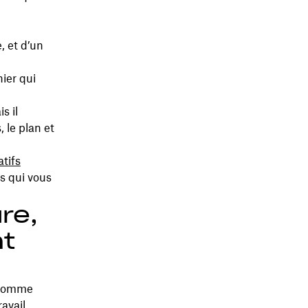
, et d’un
ier qui
s il
 le plan et
atifs
s qui vous
re,
nt
, comme
avail