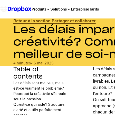
Produits
Solutions
Enterprise
Tarifs
Retour à la section Partager et collaborer
Les délais impart
créativité? Com
meilleur de soi
4 minutes
•
15 mai 2025
Table of
Les délais 
contents
campagnes 
livrables. 
Les délais sont mal vus, mais
ou non. Et s
est-ce vraiment le problème?
l’entoure?
Pourquoi la créativité s’écroule
sous la pression
On sait tou
Qu’est-ce qui aide? Structure,
approche (e
clarté et outils parfaitement
chacun de v