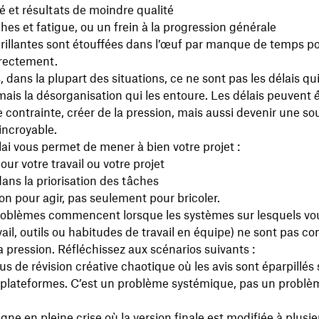
lé et résultats de moindre qualité
hes et fatigue, ou un frein à la progression générale
rillantes sont étouffées dans l’œuf par manque de temps po
rrectement.
dans la plupart des situations, ce ne sont pas les délais qu
ais la désorganisation qui les entoure. Les délais peuvent
ontrainte, créer de la pression, mais aussi devenir une so
incroyable.
lai vous permet de mener à bien votre projet :
our votre travail ou votre projet
ans la priorisation des tâches
on pour agir, pas seulement pour bricoler.
roblèmes commencent lorsque les systèmes sur lesquels vou
avail, outils ou habitudes de travail en équipe) ne sont pas c
a pression. Réfléchissez aux scénarios suivants :
s de révision créative chaotique où les avis sont éparpillés 
s plateformes. C’est un problème systémique, pas un problè
e en pleine crise où la version finale est modifiée à plusie