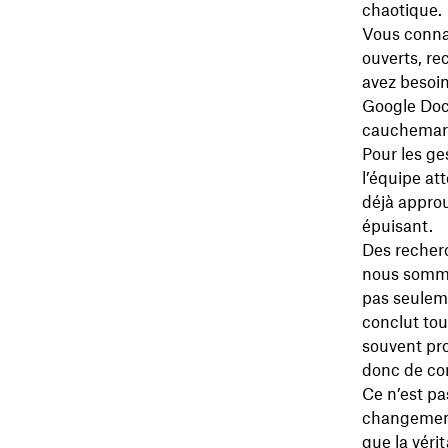
chaotique.
Vous connai
ouverts, re
avez besoin 
Google Docs
cauchemar p
Pour les ge
l’équipe at
déjà approu
épuisant.
Des recher
nous somme
pas seuleme
conclut tou
souvent pro
donc de con
Ce n’est pas
changement
que la véri