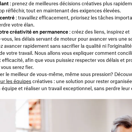
lant
: prenez de meilleures décisions créatives plus rapidem
rop réfléchir, tout en maintenant des exigences élevées.
centré
: travaillez efficacement, priorisez les tâches import
erdre votre élan.
otre créativité en permanence
: créez des liens, inspirez et
ous, les délais servant de moteur pour avancer vers une so
 avancer rapidement sans sacrifier la qualité ni l’originalité 
 de votre travail. Nous allons vous expliquer comment concil
t efficacité, afin que vous puissiez respecter vos délais et p
 vous serez fier.
ner le meilleur de vous-même, même sous pression? Découv
ur les équipes
créatives : une solution pour rester organisé
n équipe et réaliser un travail exceptionnel, sans perdre leur 