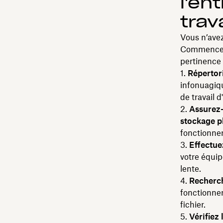
l'en
trava
Vous n’avez
Commencez p
pertinence 
Répertor
infonuagique
de travail d
Assurez-
stockage pl
fonctionner
Effectue
votre équip
lente.
Recherche
fonctionne
fichier.
Vérifiez 