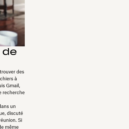
 de
trouver des
ichiers à
uis Gmail,
le recherche
 dans un
ue, discuté
réunion. Si
t de même