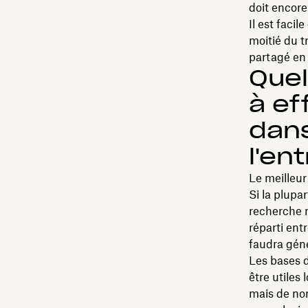
doit encore
Il est facil
moitié du tr
partagé en 
Quel
à ef
dan
l'en
Le meilleur
Si la plupa
recherche n
réparti entr
faudra gén
Les bases 
être utiles
mais de no