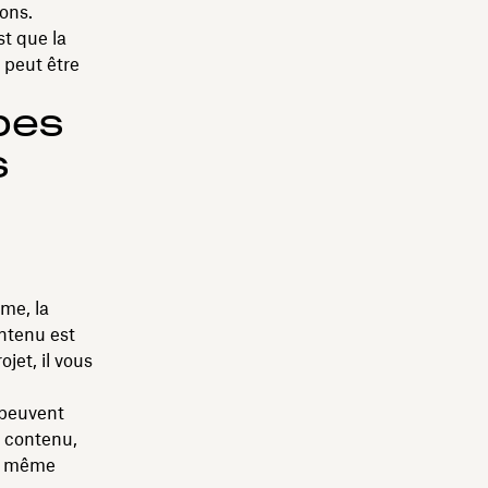
ons.
st que la
l peut être
.
ipes
s
me, la
ontenu est
ojet, il vous
 peuvent
u contenu,
de même