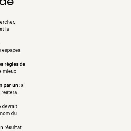
 de
ercher.
et la
e
es espaces
s règles de
de mieux
 par un :
si
 restera
 devrait
u nom du
n résultat