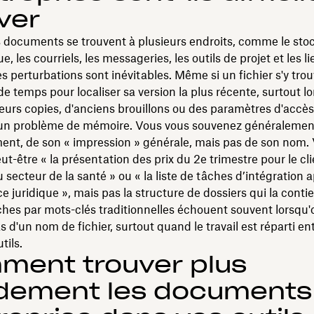
ver
s documents se trouvent à plusieurs endroits, comme le sto
, les courriels, les messageries, les outils de projet et les li
es perturbations sont inévitables. Même si un fichier s'y trouv
 de temps pour localiser sa version la plus récente, surtout lo
ieurs copies, d'anciens brouillons ou des paramètres d'accè
si un problème de mémoire. Vous vous souvenez généralemen
ent, de son « impression » générale, mais pas de son nom.
ut-être « la présentation des prix du 2e trimestre pour le cli
u secteur de la santé » ou « la liste de tâches d’intégration
ce juridique », mais pas la structure de dossiers qui la conti
hes par mots-clés traditionnelles échouent souvent lorsqu'
s d'un nom de fichier, surtout quand le travail est réparti en
tils.
ment trouver plus
idement les documents