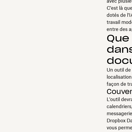
avec plusieu
C'est là qu
dotés de l'
travail mod
entre des a
Que 
dans
docu
Un outil de
localisatio
façon de tr
Couver
L'outil devr
calendriers
messagerie.
Dropbox Da
vous permet