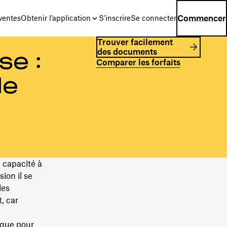
Commencer
ventes
Obtenir l’application
S’inscrire
Se connecter
Trouver facilement
des documents
se :
Comparer les forfaits
de
e
 capacité à
ion il se
les
, car
ique pour