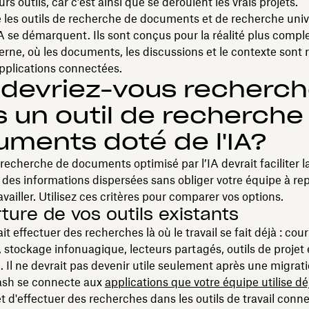
rs outils, car c’est ainsi que se déroulent les vrais projets.
e les outils de recherche de documents et de recherche univ
IA se démarquent. Ils sont conçus pour la réalité plus compl
erne, où les documents, les discussions et le contexte sont r
pplications connectées.
devriez-vous recherch
 un outil de recherche
ments doté de l'IA?
 recherche de documents optimisé par l’IA devrait faciliter l
n des informations dispersées sans obliger votre équipe à re
availler. Utilisez ces critères pour comparer vos options.
ture de vos outils existants
ait effectuer des recherches là où le travail se fait déjà : courr
, stockage infonuagique, lecteurs partagés, outils de projet 
 Il ne devrait pas devenir utile seulement après une migrati
sh se connecte aux
applications que votre équipe utilise dé
 d'effectuer des recherches dans les outils de travail conn