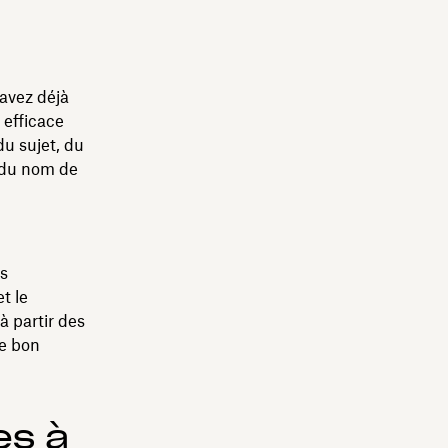
savez déjà
 efficace
du sujet, du
 du nom de
es
t le
à partir des
le bon
es à