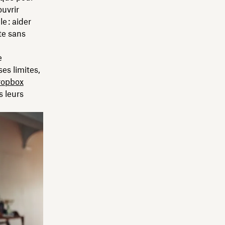
ouvrir
e : aider
te sans
e
es limites,
ropbox
s leurs