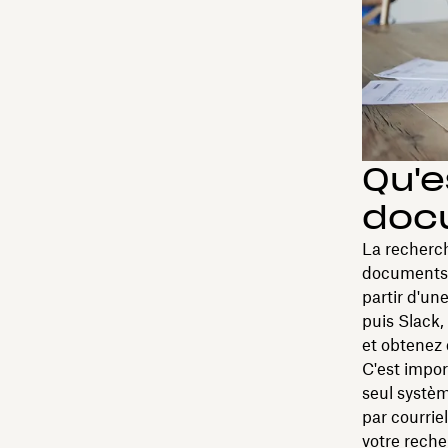
Qu'e
doc
La recherch
documents d
partir d'un
puis Slack,
et obtenez 
C'est impor
seul systèm
par courrie
votre reche