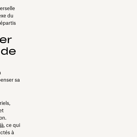
erselle
exe du
épartis
er
 de
a
penser sa
iels,
et
on.
jà
, ce qui
ectés à