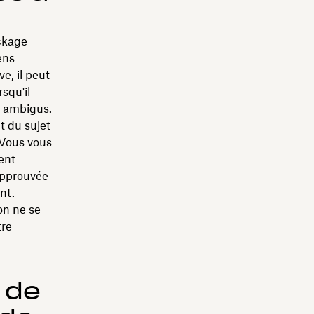
ckage
ens
e, il peut
rsqu'il
s ambigus.
t du sujet
 Vous vous
ent
 approuvée
ent.
on ne se
tre
 de