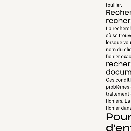
fouiller.
Recher
recher
La recherch
où se trouv
lorsque vou
nom du cli
fichier exa
recher
docume
Ces conditi
problèmes d
traitement 
fichiers. L
fichier dan
Pou
d'en