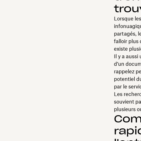
trou
Lorsque le
infonuagique
partagés, l
falloir plus
existe plus
Il y a aus
d’un docum
rappelez pe
potentiel d
par le servi
Les recherc
souvient pa
plusieurs ou
Com
rap