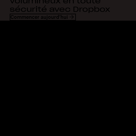
volumineux en toute
sécurité avec Dropbox
Commencer aujourd’hui
Dropbox
Produits
Application de bureau
Plus
Application mobile
Professional
Intégrations
Business
Fonctionnalités
Enterprise
Solutions
Dash
Sécurité
DocSend
Accès en avant-première
Dropbox Sign
Modèles
Reclaim.ai
Outils gratuits
Forfaits
Mises à jour des produits
Fonctionnalités
Assistance
Envoi de fichiers
Centre d’assistance
volumineux
Nous contacter
Envoyer de longues vidéos
Confidentialité et
Stockage de photos dans le
conditions
nuage
Politique en matière de